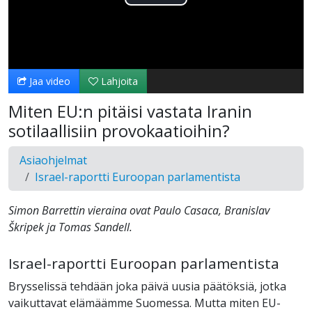
Toista
Video
Jaa video
Lahjoita
Miten EU:n pitäisi vastata Iranin
sotilaallisiin provokaatioihin?
Asiaohjelmat
Israel-raportti Euroopan parlamentista
Simon Barrettin vieraina ovat Paulo Casaca, Branislav
Škripek ja Tomas Sandell.
Israel-raportti Euroopan parlamentista
Brysselissä tehdään joka päivä uusia päätöksiä, jotka
vaikuttavat elämäämme Suomessa. Mutta miten EU-