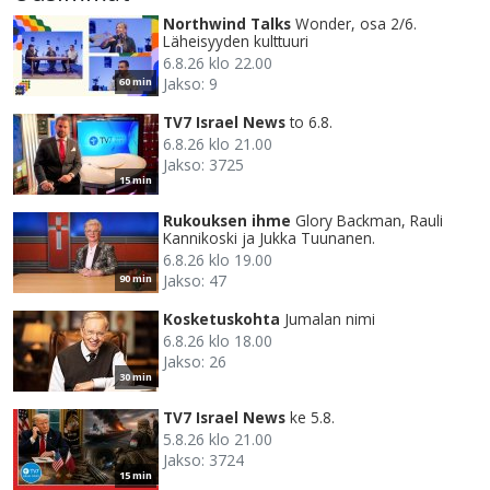
Northwind Talks
Wonder, osa 2/6.
Läheisyyden kulttuuri
6.8.26 klo 22.00
Jakso: 9
60 min
TV7 Israel News
to 6.8.
6.8.26 klo 21.00
Jakso: 3725
15 min
Rukouksen ihme
Glory Backman, Rauli
Kannikoski ja Jukka Tuunanen.
6.8.26 klo 19.00
Jakso: 47
90 min
Kosketuskohta
Jumalan nimi
6.8.26 klo 18.00
Jakso: 26
30 min
TV7 Israel News
ke 5.8.
5.8.26 klo 21.00
Jakso: 3724
15 min