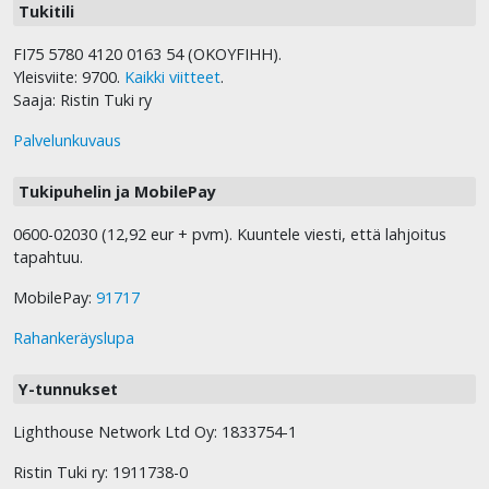
Tukitili
FI75 5780 4120 0163 54 (OKOYFIHH).
Yleisviite: 9700.
Kaikki viitteet
.
Saaja: Ristin Tuki ry
Palvelunkuvaus
Tukipuhelin ja MobilePay
0600-02030 (12,92 eur + pvm). Kuuntele viesti, että lahjoitus
tapahtuu.
MobilePay:
91717
Rahankeräyslupa
Y-tunnukset
Lighthouse Network Ltd Oy: 1833754-1
Ristin Tuki ry: 1911738-0