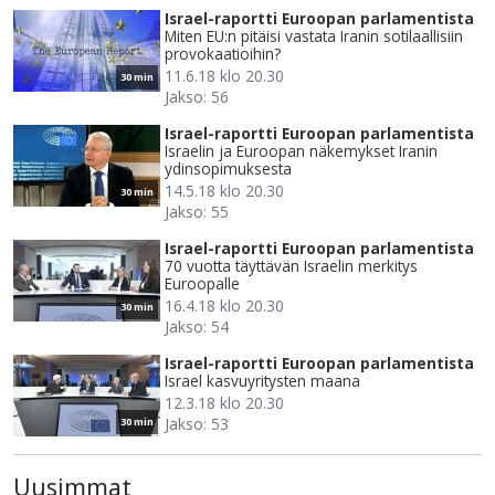
Israel-raportti Euroopan parlamentista
Miten EU:n pitäisi vastata Iranin sotilaallisiin
provokaatioihin?
11.6.18 klo 20.30
30 min
Jakso: 56
Israel-raportti Euroopan parlamentista
Israelin ja Euroopan näkemykset Iranin
ydinsopimuksesta
14.5.18 klo 20.30
30 min
Jakso: 55
Israel-raportti Euroopan parlamentista
70 vuotta täyttävän Israelin merkitys
Euroopalle
16.4.18 klo 20.30
30 min
Jakso: 54
Israel-raportti Euroopan parlamentista
Israel kasvuyritysten maana
12.3.18 klo 20.30
Jakso: 53
30 min
Uusimmat