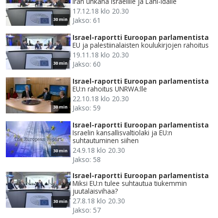
Iran uhkana Israelille ja Lähi-idälle
17.12.18 klo 20.30
Jakso: 61
30 min
Israel-raportti Euroopan parlamentista
EU ja palestiinalaisten koulukirjojen rahoitus
19.11.18 klo 20.30
Jakso: 60
30 min
Israel-raportti Euroopan parlamentista
EU:n rahoitus UNRWA:lle
22.10.18 klo 20.30
Jakso: 59
30 min
Israel-raportti Euroopan parlamentista
Israelin kansallisvaltiolaki ja EU:n
suhtautuminen siihen
24.9.18 klo 20.30
30 min
Jakso: 58
Israel-raportti Euroopan parlamentista
Miksi EU:n tulee suhtautua tiukemmin
juutalaisvihaa?
27.8.18 klo 20.30
30 min
Jakso: 57