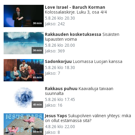
Love Israel - Baruch Korman
Kolossalaiskirje. Luku 3, osa 4/4
5.8.26 klo 20.30
Jakso: 242
30 min
Rakkauden kosketuksessa
Sisäisten
lupausten voima
5.8.26 klo 20.00
Jakso: 369
30 min
Sadonkorjuu
Luomassa Luojan kanssa
5.8.26 klo 18.30
Jakso: 7
85 min
Rakkaus puhuu
Kaavailuja taivaan
suunnalta
5.8.26 klo 17.45
Jakso: 16
45 min
Jesus Yaps
Sukupolvien välinen yhteys: mikä
on ollut estämässä sitä?
4.8.26 klo 22.00
Jakso: 8
50 min