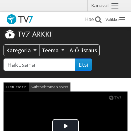
Näytä
Kanavat
valikko
Valikko
Kategoria
Teema
A-Ö listaus
Etsi
Oletussoitin
Vaihtoehtoinen soitin