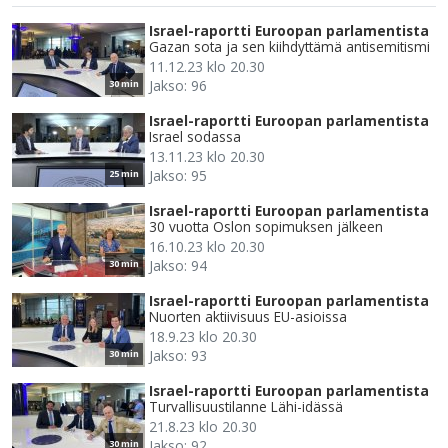
Israel-raportti Euroopan parlamentista
Gazan sota ja sen kiihdyttämä antisemitismi
11.12.23 klo 20.30
Jakso: 96
30 min
Israel-raportti Euroopan parlamentista
Israel sodassa
13.11.23 klo 20.30
Jakso: 95
25 min
Israel-raportti Euroopan parlamentista
30 vuotta Oslon sopimuksen jälkeen
16.10.23 klo 20.30
Jakso: 94
30 min
Israel-raportti Euroopan parlamentista
Nuorten aktiivisuus EU-asioissa
18.9.23 klo 20.30
Jakso: 93
30 min
Israel-raportti Euroopan parlamentista
Turvallisuustilanne Lähi-idässä
21.8.23 klo 20.30
Jakso: 92
30 min