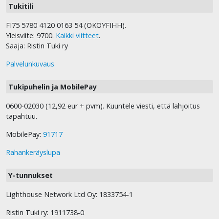
Tukitili
FI75 5780 4120 0163 54 (OKOYFIHH).
Yleisviite: 9700.
Kaikki viitteet
.
Saaja: Ristin Tuki ry
Palvelunkuvaus
Tukipuhelin ja MobilePay
0600-02030 (12,92 eur + pvm). Kuuntele viesti, että lahjoitus
tapahtuu.
MobilePay:
91717
Rahankeräyslupa
Y-tunnukset
Lighthouse Network Ltd Oy: 1833754-1
Ristin Tuki ry: 1911738-0