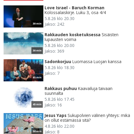
Love Israel - Baruch Korman
Kolossalaiskirje. Luku 3, osa 4/4
5.8.26 klo 20.30
Jakso: 242
30 min
Rakkauden kosketuksessa
Sisäisten
lupausten voima
5.8.26 klo 20.00
Jakso: 369
30 min
Sadonkorjuu
Luomassa Luojan kanssa
5.8.26 klo 18.30
Jakso: 7
85 min
Rakkaus puhuu
Kaavailuja taivaan
suunnalta
5.8.26 klo 17.45
Jakso: 16
45 min
Jesus Yaps
Sukupolvien välinen yhteys: mikä
on ollut estämässä sitä?
4.8.26 klo 22.00
Jakso: 8
50 min