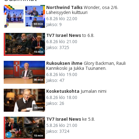
Northwind Talks
Wonder, osa 2/6.
Läheisyyden kulttuuri
6.8.26 klo 22.00
Jakso: 9
60 min
TV7 Israel News
to 6.8.
6.8.26 klo 21.00
Jakso: 3725
15 min
Rukouksen ihme
Glory Backman, Rauli
Kannikoski ja Jukka Tuunanen.
6.8.26 klo 19.00
Jakso: 47
90 min
Kosketuskohta
Jumalan nimi
6.8.26 klo 18.00
Jakso: 26
30 min
TV7 Israel News
ke 5.8.
5.8.26 klo 21.00
Jakso: 3724
15 min