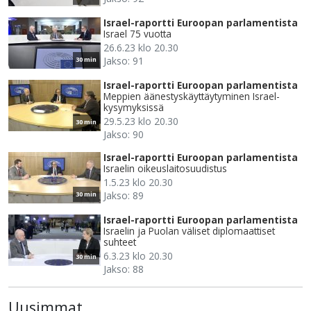
Israel-raportti Euroopan parlamentista
Israel 75 vuotta
26.6.23 klo 20.30
Jakso: 91
30 min
Israel-raportti Euroopan parlamentista
Meppien äänestyskäyttäytyminen Israel-
kysymyksissä
29.5.23 klo 20.30
30 min
Jakso: 90
Israel-raportti Euroopan parlamentista
Israelin oikeuslaitosuudistus
1.5.23 klo 20.30
Jakso: 89
30 min
Israel-raportti Euroopan parlamentista
Israelin ja Puolan väliset diplomaattiset
suhteet
6.3.23 klo 20.30
30 min
Jakso: 88
Uusimmat