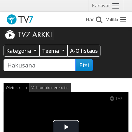
Näytä
Kanavat
valikko
Valikko
Kategoria
Teema
A-Ö listaus
Etsi
Oletussoitin
Vaihtoehtoinen soitin