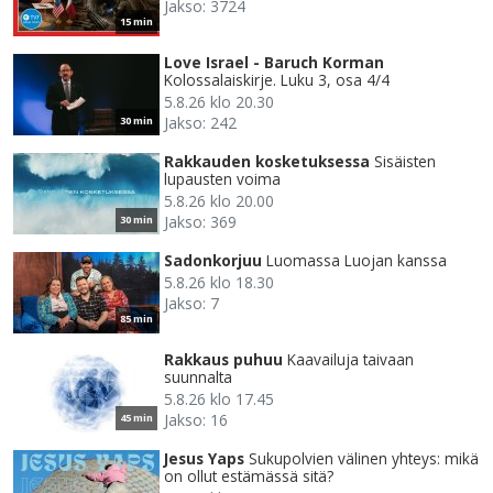
Jakso: 3724
15 min
Love Israel - Baruch Korman
Kolossalaiskirje. Luku 3, osa 4/4
5.8.26 klo 20.30
Jakso: 242
30 min
Rakkauden kosketuksessa
Sisäisten
lupausten voima
5.8.26 klo 20.00
Jakso: 369
30 min
Sadonkorjuu
Luomassa Luojan kanssa
5.8.26 klo 18.30
Jakso: 7
85 min
Rakkaus puhuu
Kaavailuja taivaan
suunnalta
5.8.26 klo 17.45
Jakso: 16
45 min
Jesus Yaps
Sukupolvien välinen yhteys: mikä
on ollut estämässä sitä?