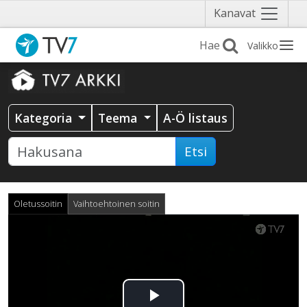
Näytä
Kanavat
valikko
Valikko
Kategoria
Teema
A-Ö listaus
Etsi
Oletussoitin
Vaihtoehtoinen soitin