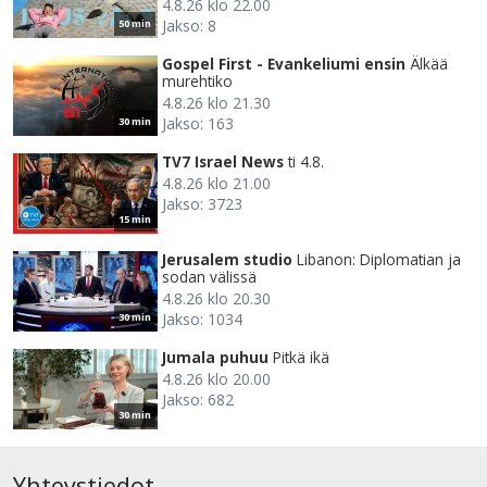
4.8.26 klo 22.00
Jakso: 8
50 min
Gospel First - Evankeliumi ensin
Älkää
murehtiko
4.8.26 klo 21.30
Jakso: 163
30 min
TV7 Israel News
ti 4.8.
4.8.26 klo 21.00
Jakso: 3723
15 min
Jerusalem studio
Libanon: Diplomatian ja
sodan välissä
4.8.26 klo 20.30
Jakso: 1034
30 min
Jumala puhuu
Pitkä ikä
4.8.26 klo 20.00
Jakso: 682
30 min
Yhteystiedot