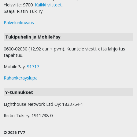
Yleisviite: 9700.
Kaikki viitteet
.
Saaja: Ristin Tuki ry
Palvelunkuvaus
Tukipuhelin ja MobilePay
0600-02030 (12,92 eur + pvm). Kuuntele viesti, että lahjoitus
tapahtuu.
MobilePay:
91717
Rahankeräyslupa
Y-tunnukset
Lighthouse Network Ltd Oy: 1833754-1
Ristin Tuki ry: 1911738-0
© 2026 TV7