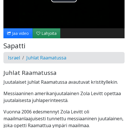
Toista
Video
Jaa video
Lahjoita
Sapatti
Israel
Juhlat Raamatussa
Juhlat Raamatussa
Juutalaiset juhlat Raamatussa avautuvat kristityllekin.
Messiaaninen amerikanjuutalainen Zola Levitt opettaa
juutalaisesta juhlaperinteestä.
Vuonna 2006 edesmennyt Zola Levitt oli
maailmanlaajuisesti tunnettu messiaaninen juutalainen,
joka opetti Raamattua ympäri maailmaa.