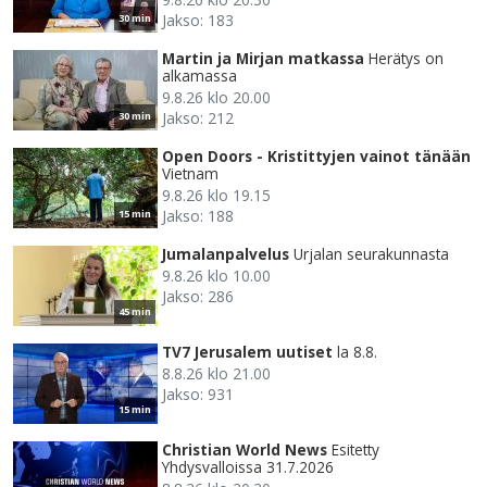
Jakso: 183
30 min
Martin ja Mirjan matkassa
Herätys on
alkamassa
9.8.26 klo 20.00
Jakso: 212
30 min
Open Doors - Kristittyjen vainot tänään
Vietnam
9.8.26 klo 19.15
Jakso: 188
15 min
Jumalanpalvelus
Urjalan seurakunnasta
9.8.26 klo 10.00
Jakso: 286
45 min
TV7 Jerusalem uutiset
la 8.8.
8.8.26 klo 21.00
Jakso: 931
15 min
Christian World News
Esitetty
Yhdysvalloissa 31.7.2026