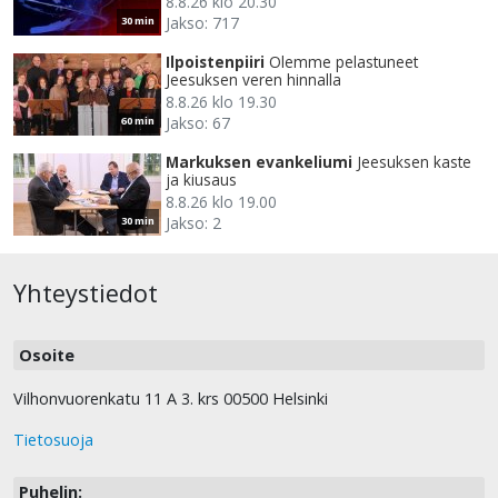
8.8.26 klo 20.30
Jakso: 717
30 min
Ilpoistenpiiri
Olemme pelastuneet
Jeesuksen veren hinnalla
8.8.26 klo 19.30
Jakso: 67
60 min
Markuksen evankeliumi
Jeesuksen kaste
ja kiusaus
8.8.26 klo 19.00
Jakso: 2
30 min
Yhteystiedot
Osoite
Vilhonvuorenkatu 11 A 3. krs 00500 Helsinki
Tietosuoja
Puhelin: