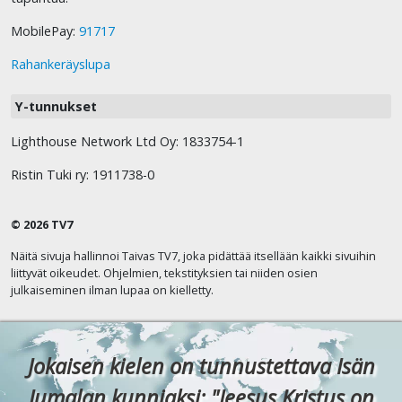
MobilePay:
91717
Rahankeräyslupa
Y-tunnukset
Lighthouse Network Ltd Oy: 1833754-1
Ristin Tuki ry: 1911738-0
© 2026 TV7
Näitä sivuja hallinnoi Taivas TV7, joka pidättää itsellään kaikki sivuihin
liittyvät oikeudet. Ohjelmien, tekstityksien tai niiden osien
julkaiseminen ilman lupaa on kielletty.
Jokaisen kielen on tunnustettava Isän
Jumalan kunniaksi: "Jeesus Kristus on