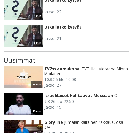
Uskallatko kysyä?
-
Jakso: 22
5 min
Uskallatko kysyä?
-
Jakso: 21
5 min
Uusimmat
TV7:n aamukahvi
TV7-illat. Vieraana Minna
Moilanen
10.8.26 klo 10.00
Jakso: 27
15 min
Israelilaiset kohtaavat Messiaan
Or
9.8.26 klo 22.50
Jakso: 19
10 min
Gloryline
Jumalan kaltainen rakkaus, osa
3/4
9.8.26 klo 20.30