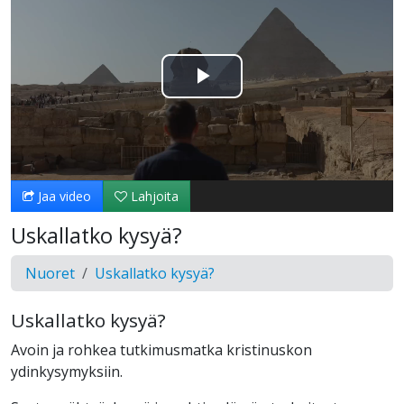
Toista
Video
Jaa video
Lahjoita
Uskallatko kysyä?
Nuoret
Uskallatko kysyä?
Uskallatko kysyä?
Avoin ja rohkea tutkimusmatka kristinuskon
ydinkysymyksiin.