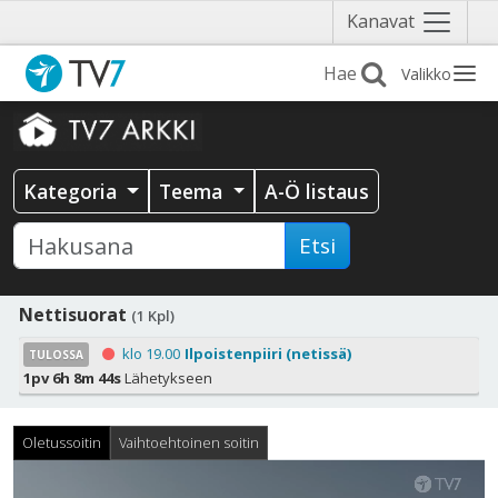
Näytä
Kanavat
valikko
Valikko
Kategoria
Teema
A-Ö listaus
Etsi
Nettisuorat
(1 Kpl)
klo 19.00
Ilpoistenpiiri (netissä)
TULOSSA
1pv 6h 8m 43s
Lähetykseen
Oletussoitin
Vaihtoehtoinen soitin