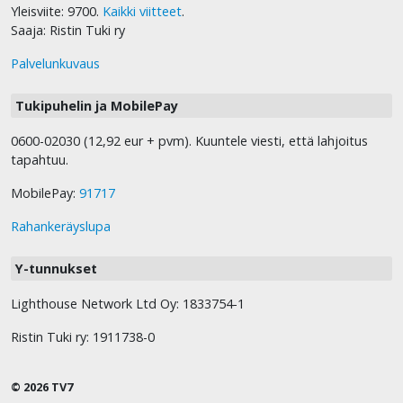
Yleisviite: 9700.
Kaikki viitteet
.
Saaja: Ristin Tuki ry
Palvelunkuvaus
Tukipuhelin ja MobilePay
0600-02030 (12,92 eur + pvm). Kuuntele viesti, että lahjoitus
tapahtuu.
MobilePay:
91717
Rahankeräyslupa
Y-tunnukset
Lighthouse Network Ltd Oy: 1833754-1
Ristin Tuki ry: 1911738-0
© 2026 TV7