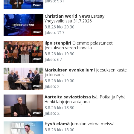
Jakso: 931
15 min
Christian World News
Esitetty
Yhdysvalloissa 31.7.2026
8.8.26 klo 20.30
Jakso: 717
30 min
Ilpoistenpiiri
Olemme pelastuneet
Jeesuksen veren hinnalla
8.8.26 klo 19.30
Jakso: 67
60 min
Markuksen evankeliumi
Jeesuksen kaste
ja kiusaus
8.8.26 klo 19.00
Jakso: 2
30 min
Aarteita saviastioissa
Isä, Poika ja Pyhä
Henki lahjojen antajana
8.8.26 klo 18.30
Jakso: 2
30 min
Hyvä elämä
Jumalan voima meissä
8.8.26 klo 18.00