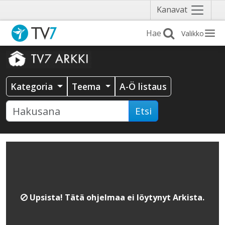
Näytä
Kanavat
valikko
Valikko
Kategoria
Teema
A-Ö listaus
Etsi
Upsista! Tätä ohjelmaa ei löytynyt Arkista.