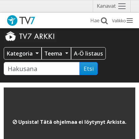
Näytä
Kanavat
valikko
Valikko
Kategoria
Teema
A-Ö listaus
Etsi
Upsista! Tätä ohjelmaa ei löytynyt Arkista.