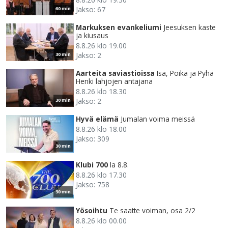
Jakso: 67
60 min
Markuksen evankeliumi
Jeesuksen kaste
ja kiusaus
8.8.26 klo 19.00
Jakso: 2
30 min
Aarteita saviastioissa
Isä, Poika ja Pyhä
Henki lahjojen antajana
8.8.26 klo 18.30
Jakso: 2
30 min
Hyvä elämä
Jumalan voima meissä
8.8.26 klo 18.00
Jakso: 309
30 min
Klubi 700
la 8.8.
8.8.26 klo 17.30
Jakso: 758
30 min
Yösoihtu
Te saatte voiman, osa 2/2
8.8.26 klo 00.00