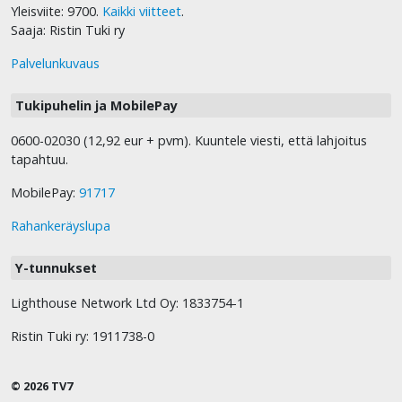
Yleisviite: 9700.
Kaikki viitteet
.
Saaja: Ristin Tuki ry
Palvelunkuvaus
Tukipuhelin ja MobilePay
0600-02030 (12,92 eur + pvm). Kuuntele viesti, että lahjoitus
tapahtuu.
MobilePay:
91717
Rahankeräyslupa
Y-tunnukset
Lighthouse Network Ltd Oy: 1833754-1
Ristin Tuki ry: 1911738-0
© 2026 TV7