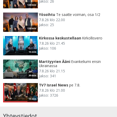
Jakso: 26
120 min
Yösoihtu
Te saatte voiman, osa 1/2
7.8.26 klo 22.00
Jakso: 25
120 min
Kirkossa keskustellaan
Kirkollisvero
7.8.26 klo 21.45
Jakso: 106
15 min
Marttyyrien Ääni
Evankeliumi ensin
Ukrainassa
7.8.26 klo 21.15
Jakso: 341
30 min
TV7 Israel News
pe 7.8.
7.8.26 klo 21.00
Jakso: 3726
15 min
Yhteystiedot