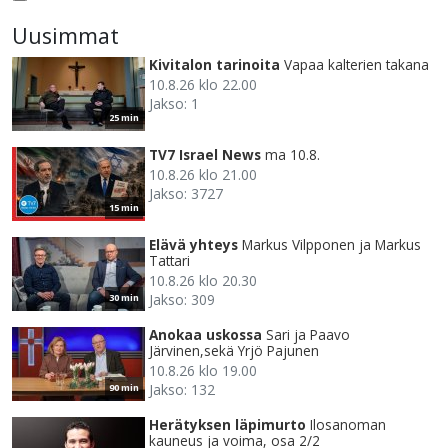
Uusimmat
Kivitalon tarinoita
Vapaa kalterien takana
10.8.26 klo 22.00
Jakso: 1
25 min
TV7 Israel News
ma 10.8.
10.8.26 klo 21.00
Jakso: 3727
15 min
Elävä yhteys
Markus Vilpponen ja Markus
Tattari
10.8.26 klo 20.30
Jakso: 309
30 min
Anokaa uskossa
Sari ja Paavo
Järvinen,sekä Yrjö Pajunen
10.8.26 klo 19.00
Jakso: 132
90 min
Herätyksen läpimurto
Ilosanoman
kauneus ja voima, osa 2/2