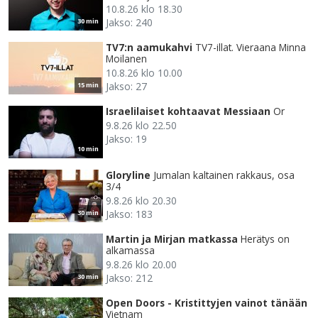
10.8.26 klo 18.30
Jakso: 240
30 min
TV7:n aamukahvi
TV7-illat. Vieraana Minna
Moilanen
10.8.26 klo 10.00
Jakso: 27
15 min
Israelilaiset kohtaavat Messiaan
Or
9.8.26 klo 22.50
Jakso: 19
10 min
Gloryline
Jumalan kaltainen rakkaus, osa
3/4
9.8.26 klo 20.30
Jakso: 183
30 min
Martin ja Mirjan matkassa
Herätys on
alkamassa
9.8.26 klo 20.00
Jakso: 212
30 min
Open Doors - Kristittyjen vainot tänään
Vietnam