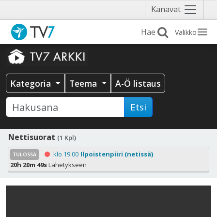
Näytä
Kanavat
valikko
Valikko
Kategoria
Teema
A-Ö listaus
Etsi
Nettisuorat
(1 Kpl)
klo 19.00
Ilpoistenpiiri (netissä)
TULOSSA
20h 20m 48s
Lähetykseen