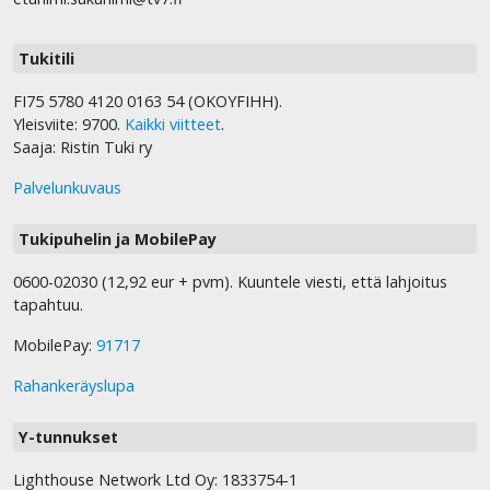
Tukitili
FI75 5780 4120 0163 54 (OKOYFIHH).
Yleisviite: 9700.
Kaikki viitteet
.
Saaja: Ristin Tuki ry
Palvelunkuvaus
Tukipuhelin ja MobilePay
0600-02030 (12,92 eur + pvm). Kuuntele viesti, että lahjoitus
tapahtuu.
MobilePay:
91717
Rahankeräyslupa
Y-tunnukset
Lighthouse Network Ltd Oy: 1833754-1