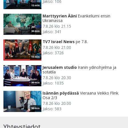
Jakso: 106
15 min
Marttyyrien Ääni
Evankeliumi ensin
Ukrainassa
7.8.26 klo 21.15
Jakso: 341
30 min
TV7 Israel News
pe 7.8.
7.8.26 klo 21.00
Jakso: 3726
15 min
Jerusalem studio
Iranin ydinohjelma ja
sotatila
7.8.26 klo 20.30
Jakso: 1035
30 min
Isännän pöydässä
Vieraana Veikko Flink.
Osa 2/3
7.8.26 klo 20.00
Jakso: 583
30 min
Yhteystiedot