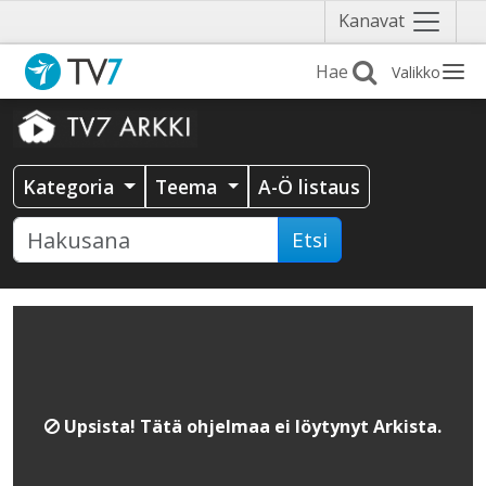
Näytä
Kanavat
valikko
Valikko
Kategoria
Teema
A-Ö listaus
Etsi
Upsista! Tätä ohjelmaa ei löytynyt Arkista.