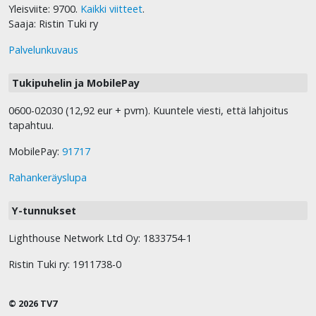
Yleisviite: 9700.
Kaikki viitteet
.
Saaja: Ristin Tuki ry
Palvelunkuvaus
Tukipuhelin ja MobilePay
0600-02030 (12,92 eur + pvm). Kuuntele viesti, että lahjoitus
tapahtuu.
MobilePay:
91717
Rahankeräyslupa
Y-tunnukset
Lighthouse Network Ltd Oy: 1833754-1
Ristin Tuki ry: 1911738-0
© 2026 TV7