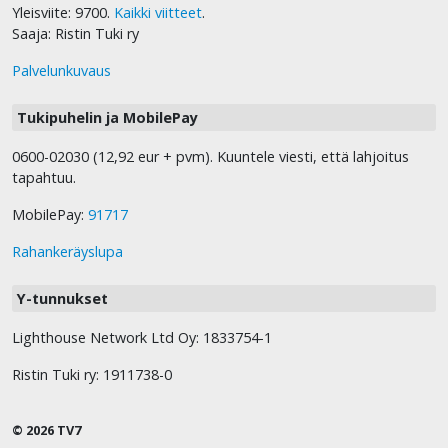
Yleisviite: 9700.
Kaikki viitteet
.
Saaja: Ristin Tuki ry
Palvelunkuvaus
Tukipuhelin ja MobilePay
0600-02030 (12,92 eur + pvm). Kuuntele viesti, että lahjoitus
tapahtuu.
MobilePay:
91717
Rahankeräyslupa
Y-tunnukset
Lighthouse Network Ltd Oy: 1833754-1
Ristin Tuki ry: 1911738-0
© 2026 TV7