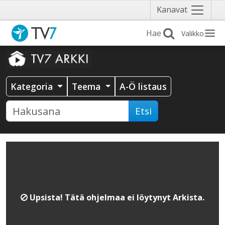
Näytä
Kanavat
valikko
Valikko
Kategoria
Teema
A-Ö listaus
Etsi
Upsista! Tätä ohjelmaa ei löytynyt Arkista.