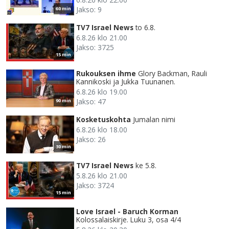
Jakso: 9
60 min
TV7 Israel News
to 6.8.
6.8.26 klo 21.00
Jakso: 3725
15 min
Rukouksen ihme
Glory Backman, Rauli
Kannikoski ja Jukka Tuunanen.
6.8.26 klo 19.00
Jakso: 47
90 min
Kosketuskohta
Jumalan nimi
6.8.26 klo 18.00
Jakso: 26
30 min
TV7 Israel News
ke 5.8.
5.8.26 klo 21.00
Jakso: 3724
15 min
Love Israel - Baruch Korman
Kolossalaiskirje. Luku 3, osa 4/4