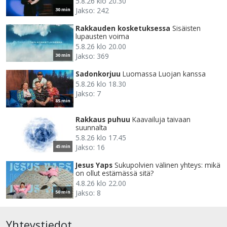
5.8.26 klo 20.30
Jakso: 242
30 min
Rakkauden kosketuksessa
Sisäisten
lupausten voima
5.8.26 klo 20.00
Jakso: 369
30 min
Sadonkorjuu
Luomassa Luojan kanssa
5.8.26 klo 18.30
Jakso: 7
85 min
Rakkaus puhuu
Kaavailuja taivaan
suunnalta
5.8.26 klo 17.45
Jakso: 16
45 min
Jesus Yaps
Sukupolvien välinen yhteys: mikä
on ollut estämässä sitä?
4.8.26 klo 22.00
Jakso: 8
50 min
Yhteystiedot