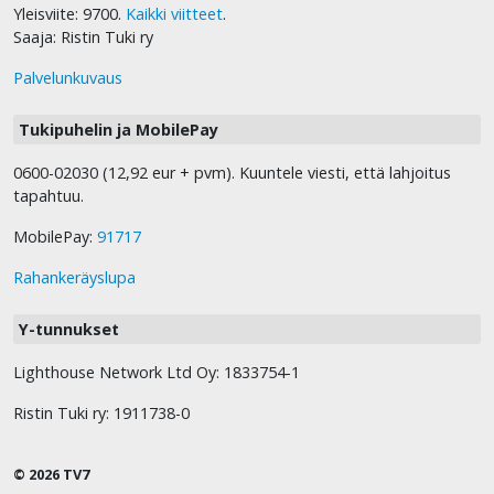
Yleisviite: 9700.
Kaikki viitteet
.
Saaja: Ristin Tuki ry
Palvelunkuvaus
Tukipuhelin ja MobilePay
0600-02030 (12,92 eur + pvm). Kuuntele viesti, että lahjoitus
tapahtuu.
MobilePay:
91717
Rahankeräyslupa
Y-tunnukset
Lighthouse Network Ltd Oy: 1833754-1
Ristin Tuki ry: 1911738-0
© 2026 TV7