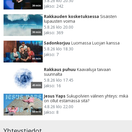
5.8.26 klo 20.30
Jakso: 242
30 min
Rakkauden kosketuksessa
Sisäisten
lupausten voima
5.8.26 klo 20.00
Jakso: 369
30 min
Sadonkorjuu
Luomassa Luojan kanssa
5.8.26 klo 18.30
Jakso: 7
85 min
Rakkaus puhuu
Kaavailuja taivaan
suunnalta
5.8.26 klo 17.45
Jakso: 16
45 min
Jesus Yaps
Sukupolvien välinen yhteys: mikä
on ollut estämässä sitä?
4.8.26 klo 22.00
Jakso: 8
50 min
Yhteystiedot