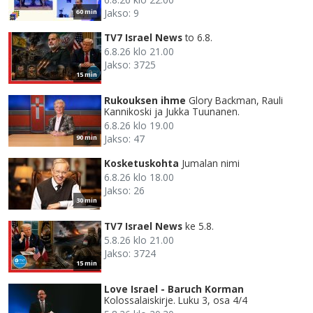
Jakso: 9
60 min
TV7 Israel News
to 6.8.
6.8.26 klo 21.00
Jakso: 3725
15 min
Rukouksen ihme
Glory Backman, Rauli
Kannikoski ja Jukka Tuunanen.
6.8.26 klo 19.00
Jakso: 47
90 min
Kosketuskohta
Jumalan nimi
6.8.26 klo 18.00
Jakso: 26
30 min
TV7 Israel News
ke 5.8.
5.8.26 klo 21.00
Jakso: 3724
15 min
Love Israel - Baruch Korman
Kolossalaiskirje. Luku 3, osa 4/4