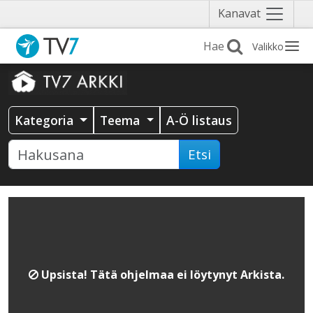
Näytä
Kanavat
valikko
Valikko
Kategoria
Teema
A-Ö listaus
Etsi
Upsista! Tätä ohjelmaa ei löytynyt Arkista.