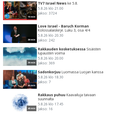
TV7 Israel News
ke 5.8.
5.8.26 klo 21.00
Jakso: 3724
15 min
Love Israel - Baruch Korman
Kolossalaiskirje. Luku 3, osa 4/4
5.8.26 klo 20.30
Jakso: 242
30 min
Rakkauden kosketuksessa
Sisäisten
lupausten voima
5.8.26 klo 20.00
Jakso: 369
30 min
Sadonkorjuu
Luomassa Luojan kanssa
5.8.26 klo 18.30
Jakso: 7
85 min
Rakkaus puhuu
Kaavailuja taivaan
suunnalta
5.8.26 klo 17.45
Jakso: 16
45 min