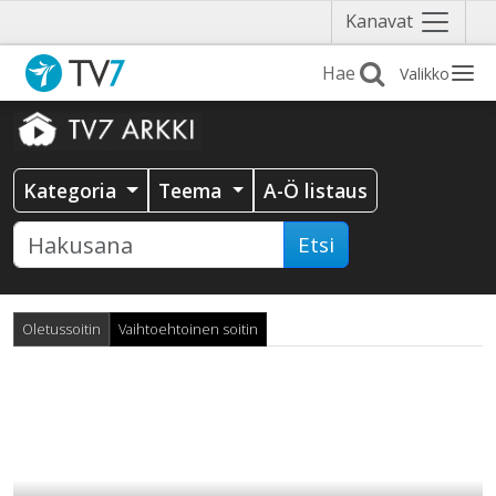
Näytä
Kanavat
valikko
Valikko
Kategoria
Teema
A-Ö listaus
Etsi
Oletussoitin
Vaihtoehtoinen soitin