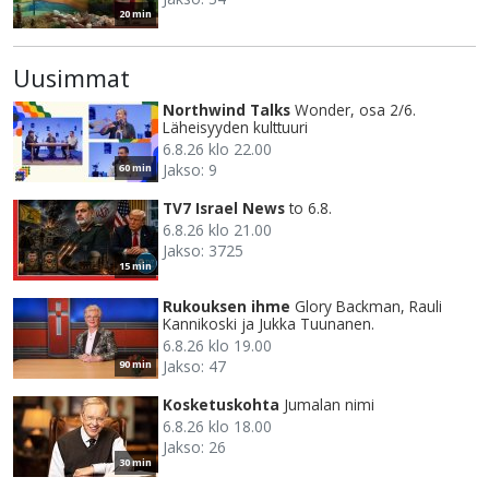
20 min
Uusimmat
Northwind Talks
Wonder, osa 2/6.
Läheisyyden kulttuuri
6.8.26 klo 22.00
Jakso: 9
60 min
TV7 Israel News
to 6.8.
6.8.26 klo 21.00
Jakso: 3725
15 min
Rukouksen ihme
Glory Backman, Rauli
Kannikoski ja Jukka Tuunanen.
6.8.26 klo 19.00
Jakso: 47
90 min
Kosketuskohta
Jumalan nimi
6.8.26 klo 18.00
Jakso: 26
30 min