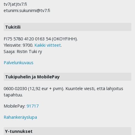
tv7(at)tv7.fi
etunimi.sukunimi@tv7.fi
Tukitili
FI75 5780 4120 0163 54 (OKOYFIHH).
Yleisviite: 9700.
Kaikki viitteet
.
Saaja: Ristin Tuki ry
Palvelunkuvaus
Tukipuhelin ja MobilePay
0600-02030 (12,92 eur + pvm). Kuuntele viesti, että lahjoitus
tapahtuu.
MobilePay:
91717
Rahankeräyslupa
Y-tunnukset