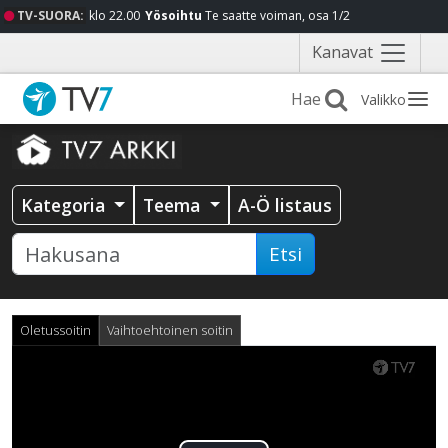
TV-SUORA:
klo 22.00
Yösoihtu
Te saatte voiman, osa 1/2
Näytä
Kanavat
valikko
Valikko
Kategoria
Teema
A-Ö listaus
Etsi
Oletussoitin
Vaihtoehtoinen soitin