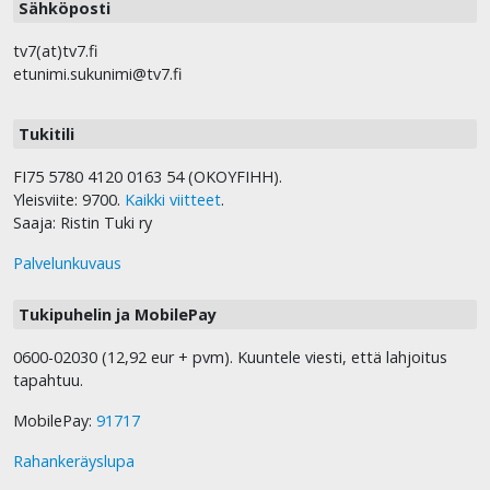
Sähköposti
tv7(at)tv7.fi
etunimi.sukunimi@tv7.fi
Tukitili
FI75 5780 4120 0163 54 (OKOYFIHH).
Yleisviite: 9700.
Kaikki viitteet
.
Saaja: Ristin Tuki ry
Palvelunkuvaus
Tukipuhelin ja MobilePay
0600-02030 (12,92 eur + pvm). Kuuntele viesti, että lahjoitus
tapahtuu.
MobilePay:
91717
Rahankeräyslupa