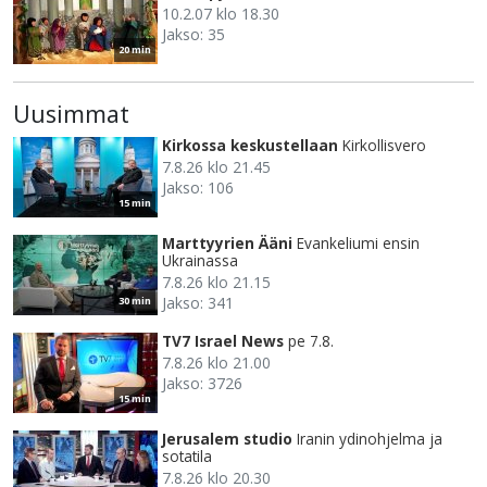
10.2.07 klo 18.30
Jakso: 35
20 min
Uusimmat
Kirkossa keskustellaan
Kirkollisvero
7.8.26 klo 21.45
Jakso: 106
15 min
Marttyyrien Ääni
Evankeliumi ensin
Ukrainassa
7.8.26 klo 21.15
Jakso: 341
30 min
TV7 Israel News
pe 7.8.
7.8.26 klo 21.00
Jakso: 3726
15 min
Jerusalem studio
Iranin ydinohjelma ja
sotatila
7.8.26 klo 20.30