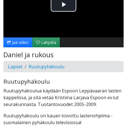
Toista
Video
Jaa video
Lahjoita
Daniel ja rukous
Lapset
Ruutupyhäkoulu
Ruutupyhäkoulu
Ruutupyhäkoulua käydään Espoon Leppävaaran lasten
kappelissa, ja sitä vetää Kristiina Larjava Espoon ev.lut
seurakunnasta. Tuotantovuodet 2005-2009.
Ruutupyhäkoulu on kauan toivottu lastenohjelma -
suomalainen pyhäkoulu televisiossa!