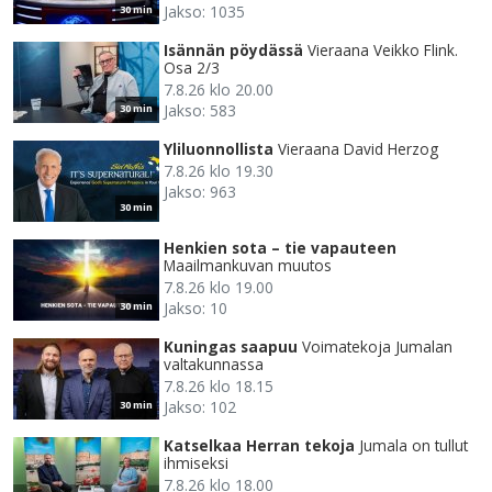
Jakso: 1035
30 min
Isännän pöydässä
Vieraana Veikko Flink.
Osa 2/3
7.8.26 klo 20.00
Jakso: 583
30 min
Yliluonnollista
Vieraana David Herzog
7.8.26 klo 19.30
Jakso: 963
30 min
Henkien sota – tie vapauteen
Maailmankuvan muutos
7.8.26 klo 19.00
Jakso: 10
30 min
Kuningas saapuu
Voimatekoja Jumalan
valtakunnassa
7.8.26 klo 18.15
Jakso: 102
30 min
Katselkaa Herran tekoja
Jumala on tullut
ihmiseksi
7.8.26 klo 18.00