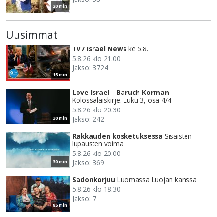
20 min
Uusimmat
TV7 Israel News
ke 5.8.
5.8.26 klo 21.00
Jakso: 3724
15 min
Love Israel - Baruch Korman
Kolossalaiskirje. Luku 3, osa 4/4
5.8.26 klo 20.30
Jakso: 242
30 min
Rakkauden kosketuksessa
Sisäisten
lupausten voima
5.8.26 klo 20.00
Jakso: 369
30 min
Sadonkorjuu
Luomassa Luojan kanssa
5.8.26 klo 18.30
Jakso: 7
85 min