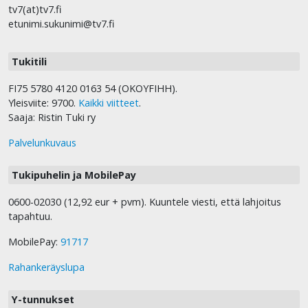
tv7(at)tv7.fi
etunimi.sukunimi@tv7.fi
Tukitili
FI75 5780 4120 0163 54 (OKOYFIHH).
Yleisviite: 9700.
Kaikki viitteet
.
Saaja: Ristin Tuki ry
Palvelunkuvaus
Tukipuhelin ja MobilePay
0600-02030 (12,92 eur + pvm). Kuuntele viesti, että lahjoitus
tapahtuu.
MobilePay:
91717
Rahankeräyslupa
Y-tunnukset