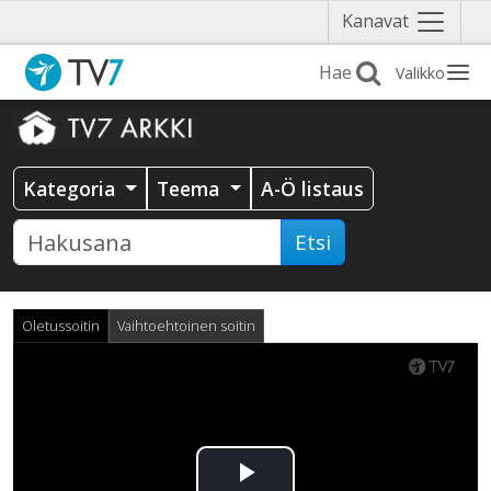
Näytä
Kanavat
valikko
Valikko
Kategoria
Teema
A-Ö listaus
Etsi
Oletussoitin
Vaihtoehtoinen soitin