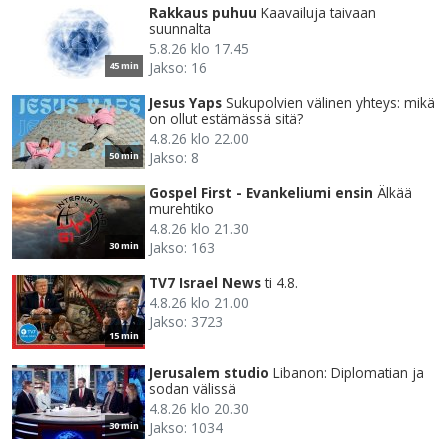
Rakkaus puhuu
Kaavailuja taivaan
suunnalta
5.8.26 klo 17.45
Jakso: 16
45 min
Jesus Yaps
Sukupolvien välinen yhteys: mikä
on ollut estämässä sitä?
4.8.26 klo 22.00
Jakso: 8
50 min
Gospel First - Evankeliumi ensin
Älkää
murehtiko
4.8.26 klo 21.30
Jakso: 163
30 min
TV7 Israel News
ti 4.8.
4.8.26 klo 21.00
Jakso: 3723
15 min
Jerusalem studio
Libanon: Diplomatian ja
sodan välissä
4.8.26 klo 20.30
Jakso: 1034
30 min