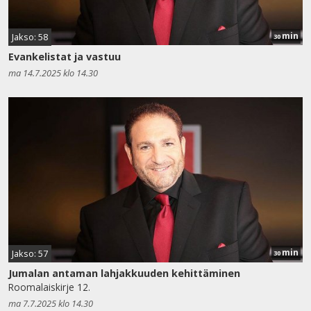
min
Jakso: 58
30
Evankelistat ja vastuu
ma 14.7.2025 klo 14.30
min
Jakso: 57
30
Jumalan antaman lahjakkuuden kehittäminen
Roomalaiskirje 12.
ma 7.7.2025 klo 14.30