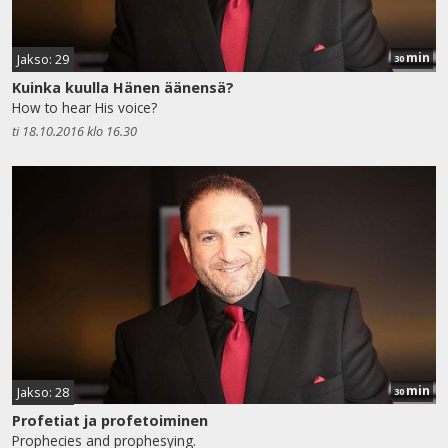
min
Jakso: 29
30
Kuinka kuulla Hänen äänensä?
How to hear His voice?
ti 18.10.2016 klo 16.30
min
Jakso: 28
30
Profetiat ja profetoiminen
Prophecies and prophesying.