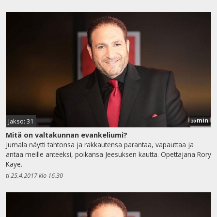
min
Jakso: 31
30
Mitä on valtakunnan evankeliumi?
Jumala näytti tahtonsa ja rakkautensa parantaa, vapauttaa ja
antaa meille anteeksi, poikansa Jeesuksen kautta. Opettajana Rory
Kaye.
ti 25.4.2017 klo 16.30