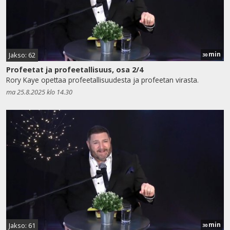
min
Jakso: 62
30
Profeetat ja profeetallisuus, osa 2/4
Rory Kaye opettaa profeetallisuudesta ja profeetan virasta.
ma 25.8.2025 klo 14.30
min
Jakso: 61
30