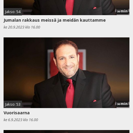
min
Jakso: 54
30
Jumalan rakkaus meissä ja meidän kauttamme
ke 20.9.2023 klo 16.00
min
Jakso: 53
30
Vuorisaarna
ke 6.9.2023 klo 16.00