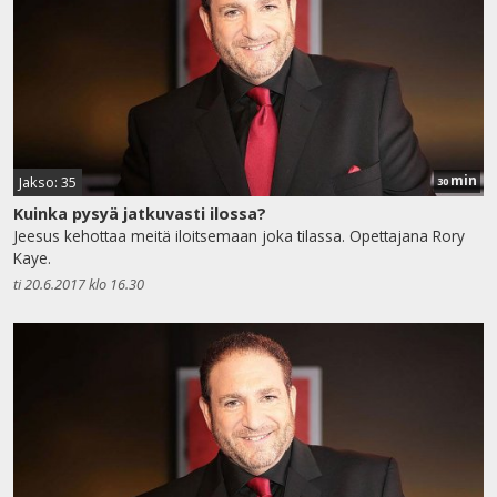
min
Jakso: 35
30
Kuinka pysyä jatkuvasti ilossa?
Jeesus kehottaa meitä iloitsemaan joka tilassa. Opettajana Rory
Kaye.
ti 20.6.2017 klo 16.30