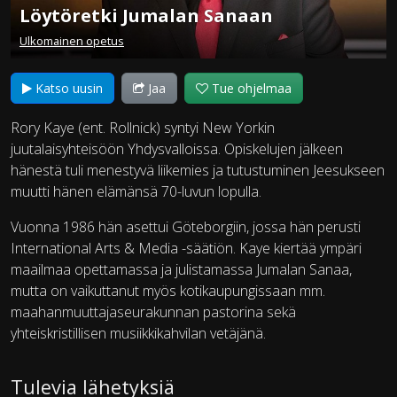
Löytöretki Jumalan Sanaan
Ulkomainen opetus
Katso uusin
Jaa
Tue ohjelmaa
Rory Kaye (ent. Rollnick) syntyi New Yorkin
juutalaisyhteisöön Yhdysvalloissa. Opiskelujen jälkeen
hänestä tuli menestyvä liikemies ja tutustuminen Jeesukseen
muutti hänen elämänsä 70-luvun lopulla.
Vuonna 1986 hän asettui Göteborgiin, jossa hän perusti
International Arts & Media -säätiön. Kaye kiertää ympäri
maailmaa opettamassa ja julistamassa Jumalan Sanaa,
mutta on vaikuttanut myös kotikaupungissaan mm.
maahanmuuttajaseurakunnan pastorina sekä
yhteiskristillisen musiikkikahvilan vetäjänä.
Tulevia lähetyksiä