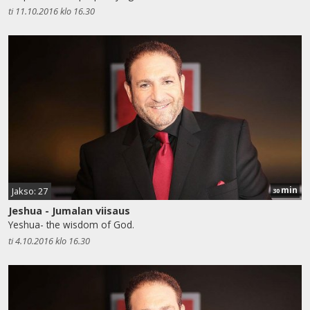
ti 11.10.2016 klo 16.30
min
Jakso: 27
30
Jeshua - Jumalan viisaus
Yeshua- the wisdom of God.
ti 4.10.2016 klo 16.30