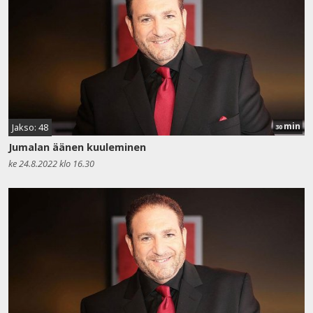
min
Jakso: 48
30
Jumalan äänen kuuleminen
ke 24.8.2022 klo 16.30