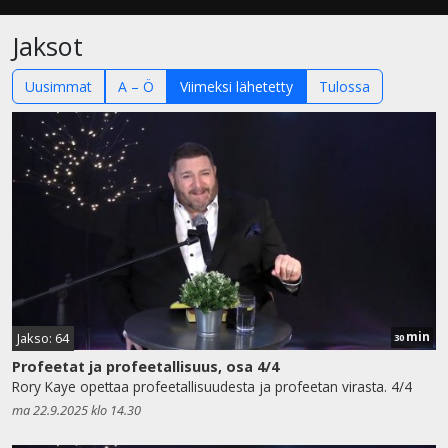
Jaksot
Uusimmat
A – Ö
Viimeksi lähetetty
Tulossa
min
Jakso: 64
30
Profeetat ja profeetallisuus, osa 4/4
Rory Kaye opettaa profeetallisuudesta ja profeetan virasta. 4/4
ma 22.9.2025 klo 14.30