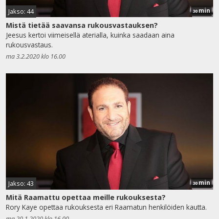
min
Jakso: 44
30
Mistä tietää saavansa rukousvastauksen?
Jeesus kertoi viimeisellä aterialla, kuinka saadaan aina
rukousvastaus.
ma 3.2.2020 klo 16.00
min
Jakso: 43
30
Mitä Raamattu opettaa meille rukouksesta?
Rory Kaye opettaa rukouksesta eri Raamatun henkilöiden kautta.
ma 20.1.2020 klo 16.00