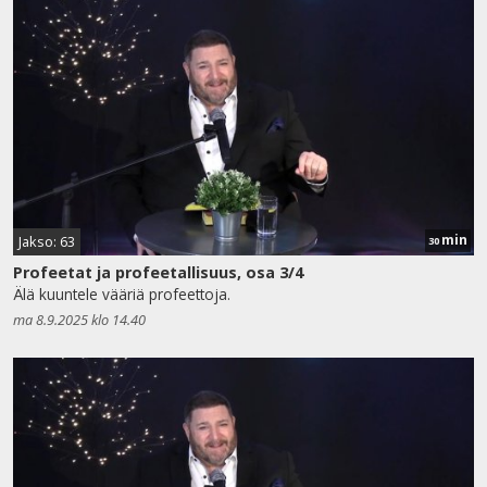
min
Jakso: 63
30
Profeetat ja profeetallisuus, osa 3/4
Älä kuuntele vääriä profeettoja.
ma 8.9.2025 klo 14.40