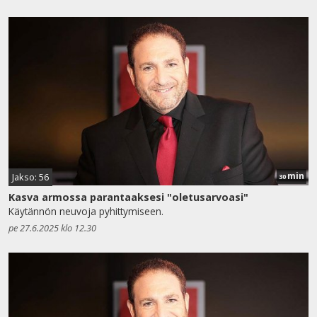
min
Jakso: 56
30
Kasva armossa parantaaksesi "oletusarvoasi"
Käytännön neuvoja pyhittymiseen.
pe 27.6.2025 klo 12.30