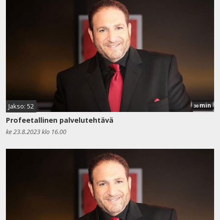
min
Jakso: 52
30
Profeetallinen palvelutehtävä
ke 23.8.2023 klo 16.00