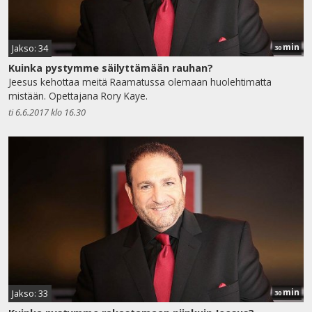
min
Jakso: 34
30
Kuinka pystymme säilyttämään rauhan?
Jeesus kehottaa meitä Raamatussa olemaan huolehtimatta
mistään. Opettajana Rory Kaye.
ti 6.6.2017 klo 16.30
min
Jakso: 33
30