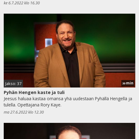
ke 6.7.2022 klo 16.30
min
Jakso: 37
30
Pyhän Hengen kaste ja tuli
Jeesus haluaa kastaa omansa yhä uudestaan Pyhällä Hengellä ja
tulella. Opettajana Rory Kaye.
ma 27.6.2022 klo 12.30