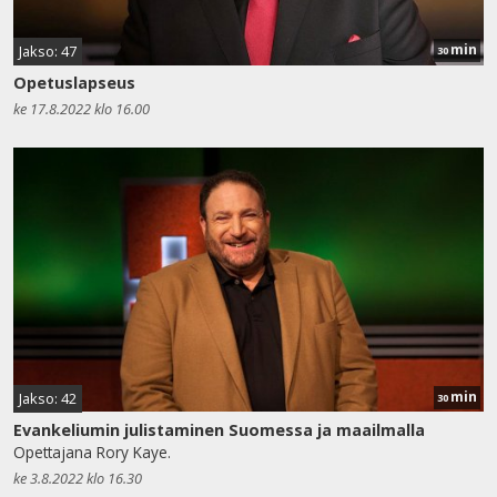
min
Jakso: 47
30
Opetuslapseus
ke 17.8.2022 klo 16.00
min
Jakso: 42
30
Evankeliumin julistaminen Suomessa ja maailmalla
Opettajana Rory Kaye.
ke 3.8.2022 klo 16.30