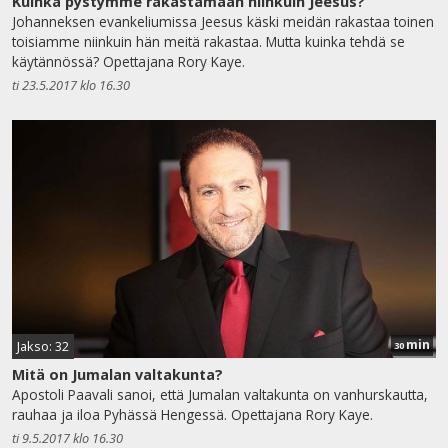
Kuinka pystymme rakastamaan niinkuin Jeesus?
Johanneksen evankeliumissa Jeesus käski meidän rakastaa toinen
toisiamme niinkuin hän meitä rakastaa. Mutta kuinka tehdä se
käytännössä? Opettajana Rory Kaye.
ti 23.5.2017 klo 16.30
min
Jakso: 32
30
Mitä on Jumalan valtakunta?
Apostoli Paavali sanoi, että Jumalan valtakunta on vanhurskautta,
rauhaa ja iloa Pyhässä Hengessä. Opettajana Rory Kaye.
ti 9.5.2017 klo 16.30