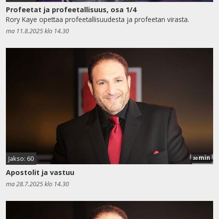
Profeetat ja profeetallisuus, osa 1/4
Rory Kaye opettaa profeetallisuudesta ja profeetan virasta.
ma 11.8.2025 klo 14.30
min
Jakso: 60
30
Apostolit ja vastuu
ma 28.7.2025 klo 14.30