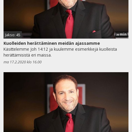
min
Jakso: 45
30
Kuolleiden herättäminen meidän ajassamme
Käsittelemme Joh 14:12 ja kuulemme esimerkkejä kuolleista
herättämisistä eri maissa.
ma 17.2.2020 klo 16.00