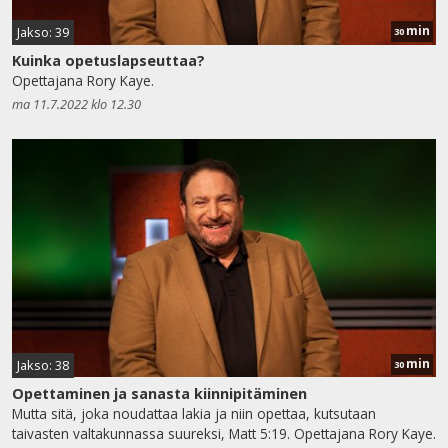
min
Jakso: 39
30
Kuinka opetuslapseuttaa?
Opettajana Rory Kaye.
ma 11.7.2022 klo 12.30
min
Jakso: 38
30
Opettaminen ja sanasta kiinnipitäminen
Mutta sitä, joka noudattaa lakia ja niin opettaa, kutsutaan
taivasten valtakunnassa suureksi, Matt 5:19. Opettajana Rory Kaye.