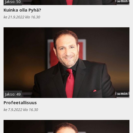
min
Jakso: 50
30
Kuinka olla Pyhä?
ke 21.9.2022 klo 16.30
min
Jakso: 49
30
Profeetallisuus
ke 7.9.2022 klo 16.30