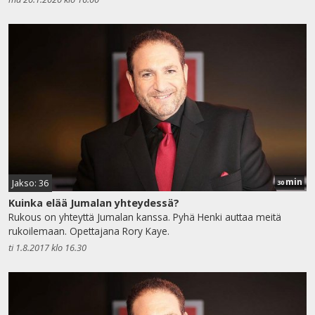
min
Jakso: 36
30
Kuinka elää Jumalan yhteydessä?
Rukous on yhteyttä Jumalan kanssa. Pyhä Henki auttaa meitä
rukoilemaan. Opettajana Rory Kaye.
ti 1.8.2017 klo 16.30