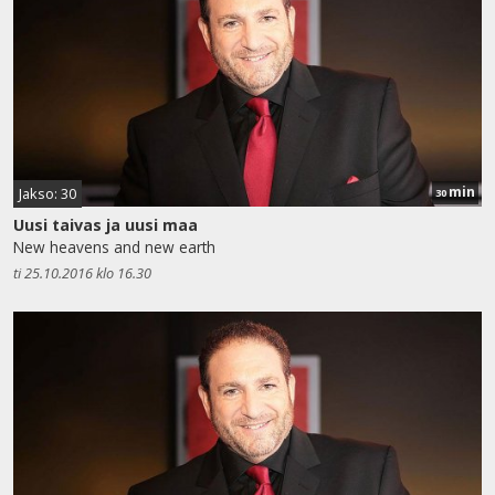
min
Jakso: 30
30
Uusi taivas ja uusi maa
New heavens and new earth
ti 25.10.2016 klo 16.30