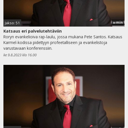
min
Jakso: 51
30
Katsaus eri palvelutehtäviin
Roryn evankelioiva rap-laulu, jossa mukana Pete Santos. Katsaus
Karmel-kodissa pidettyyn profeetalliseen ja evankelistoja
varustavaan konferenssiin.
ke 9.8.2023 klo 16.00