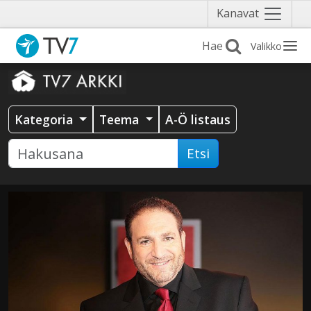
Näytä
Kanavat
valikko
Valikko
Kategoria
Teema
A-Ö listaus
Etsi