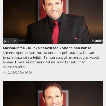
min
Jakso: 46
30
Massai-ihme - kuinka saavuttaa kokonainen kansa
Silminnäkijän todistus, kuinka tuhannet pelastuivat ja kansan
johtajat katuivat syntejään Tansaniassa viimeisen puolen vuoden
aikana. Tulevaisuudensuunnitelmia koko kansakunnan
pelastumiseksi.
ma 2.3.2020 klo 16.00