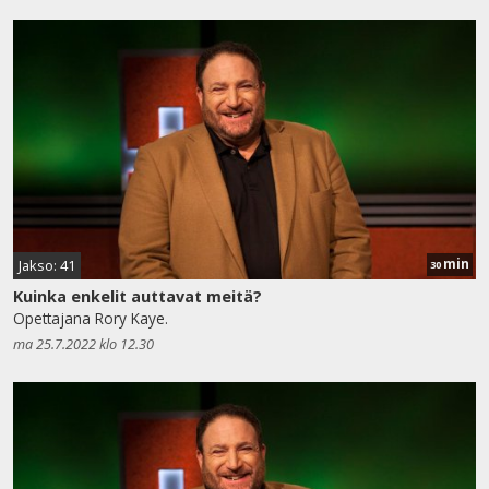
min
Jakso: 41
30
Kuinka enkelit auttavat meitä?
Opettajana Rory Kaye.
ma 25.7.2022 klo 12.30