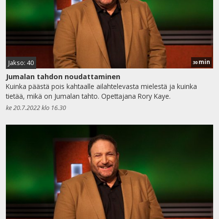
min
Jakso: 40
30
Jumalan tahdon noudattaminen
Kuinka päästä pois kahtaalle ailahtelevasta mielestä ja kuinka
tietää, mikä on Jumalan tahto. Opettajana Rory Kaye.
ke 20.7.2022 klo 16.30