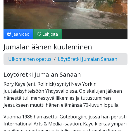
Toista
Video
Jaa video
Lahjoita
Jumalan äänen kuuleminen
Ulkomainen opetus
Löytöretki Jumalan Sanaan
Löytöretki Jumalan Sanaan
Rory Kaye (ent. Rollnick) syntyi New Yorkin
juutalaisyhteisöön Yhdysvalloissa. Opiskelujen jälkeen
hänestä tuli menestyvä liikemies ja tutustuminen
Jeesukseen muutti hänen elämänsä 70-luvun lopulla.
Vuonna 1986 hän asettui Göteborgiin, jossa hän perusti
International Arts & Media -säätiön. Kaye kiertää ympäri
maailmaa opettamassa ja julistamassa Jumalan Sanaa,