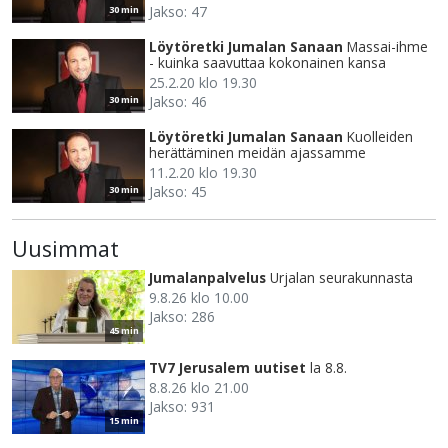
Jakso: 47
30 min
Löytöretki Jumalan Sanaan
Massai-ihme
- kuinka saavuttaa kokonainen kansa
25.2.20 klo 19.30
Jakso: 46
30 min
Löytöretki Jumalan Sanaan
Kuolleiden
herättäminen meidän ajassamme
11.2.20 klo 19.30
Jakso: 45
30 min
Uusimmat
Jumalanpalvelus
Urjalan seurakunnasta
9.8.26 klo 10.00
Jakso: 286
45 min
TV7 Jerusalem uutiset
la 8.8.
8.8.26 klo 21.00
Jakso: 931
15 min