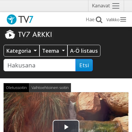
Näytä
Kanavat
valikko
Valikko
Kategoria
Teema
A-Ö listaus
Etsi
Oletussoitin
Vaihtoehtoinen soitin