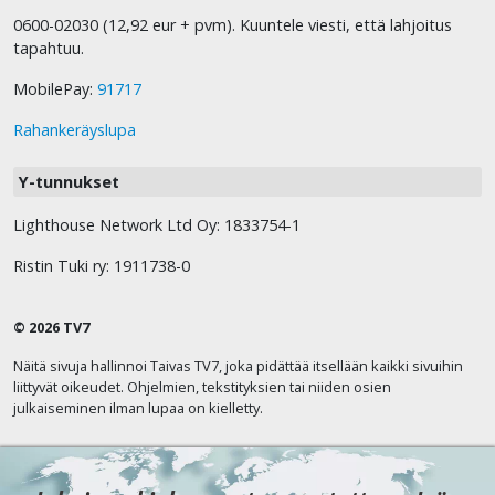
0600-02030 (12,92 eur + pvm). Kuuntele viesti, että lahjoitus
tapahtuu.
MobilePay:
91717
Rahankeräyslupa
Y-tunnukset
Lighthouse Network Ltd Oy: 1833754-1
Ristin Tuki ry: 1911738-0
© 2026 TV7
Näitä sivuja hallinnoi Taivas TV7, joka pidättää itsellään kaikki sivuihin
liittyvät oikeudet. Ohjelmien, tekstityksien tai niiden osien
julkaiseminen ilman lupaa on kielletty.