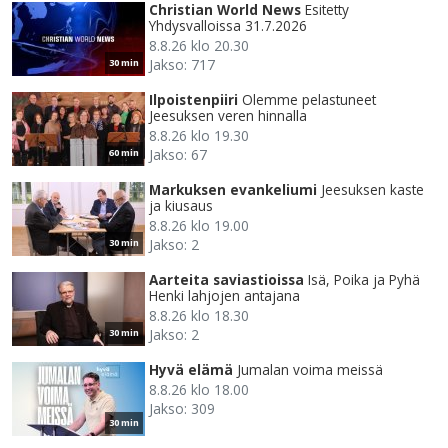
Christian World News
Esitetty
Yhdysvalloissa 31.7.2026
8.8.26 klo 20.30
Jakso: 717
30 min
Ilpoistenpiiri
Olemme pelastuneet
Jeesuksen veren hinnalla
8.8.26 klo 19.30
Jakso: 67
60 min
Markuksen evankeliumi
Jeesuksen kaste
ja kiusaus
8.8.26 klo 19.00
Jakso: 2
30 min
Aarteita saviastioissa
Isä, Poika ja Pyhä
Henki lahjojen antajana
8.8.26 klo 18.30
Jakso: 2
30 min
Hyvä elämä
Jumalan voima meissä
8.8.26 klo 18.00
Jakso: 309
30 min