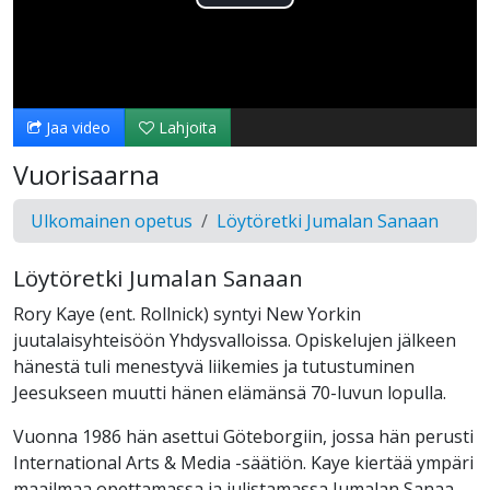
Toista
Video
Jaa video
Lahjoita
Vuorisaarna
Ulkomainen opetus
Löytöretki Jumalan Sanaan
Löytöretki Jumalan Sanaan
Rory Kaye (ent. Rollnick) syntyi New Yorkin
juutalaisyhteisöön Yhdysvalloissa. Opiskelujen jälkeen
hänestä tuli menestyvä liikemies ja tutustuminen
Jeesukseen muutti hänen elämänsä 70-luvun lopulla.
Vuonna 1986 hän asettui Göteborgiin, jossa hän perusti
International Arts & Media -säätiön. Kaye kiertää ympäri
maailmaa opettamassa ja julistamassa Jumalan Sanaa,