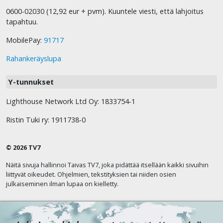
0600-02030 (12,92 eur + pvm). Kuuntele viesti, että lahjoitus
tapahtuu.
MobilePay:
91717
Rahankeräyslupa
Y-tunnukset
Lighthouse Network Ltd Oy: 1833754-1
Ristin Tuki ry: 1911738-0
© 2026 TV7
Näitä sivuja hallinnoi Taivas TV7, joka pidättää itsellään kaikki sivuihin
liittyvät oikeudet. Ohjelmien, tekstityksien tai niiden osien
julkaiseminen ilman lupaa on kielletty.