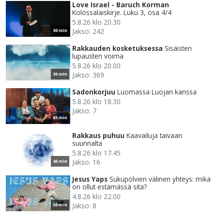
Love Israel - Baruch Korman
Kolossalaiskirje. Luku 3, osa 4/4
5.8.26 klo 20.30
Jakso: 242
30 min
Rakkauden kosketuksessa
Sisäisten
lupausten voima
5.8.26 klo 20.00
Jakso: 369
30 min
Sadonkorjuu
Luomassa Luojan kanssa
5.8.26 klo 18.30
Jakso: 7
85 min
Rakkaus puhuu
Kaavailuja taivaan
suunnalta
5.8.26 klo 17.45
Jakso: 16
45 min
Jesus Yaps
Sukupolvien välinen yhteys: mikä
on ollut estämässä sitä?
4.8.26 klo 22.00
Jakso: 8
50 min