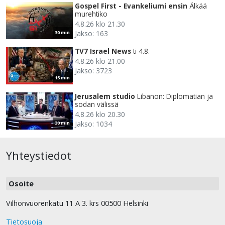
Gospel First - Evankeliumi ensin
Älkää
murehtiko
4.8.26 klo 21.30
Jakso: 163
30 min
TV7 Israel News
ti 4.8.
4.8.26 klo 21.00
Jakso: 3723
15 min
Jerusalem studio
Libanon: Diplomatian ja
sodan välissä
4.8.26 klo 20.30
Jakso: 1034
30 min
Yhteystiedot
Osoite
Vilhonvuorenkatu 11 A 3. krs 00500 Helsinki
Tietosuoja