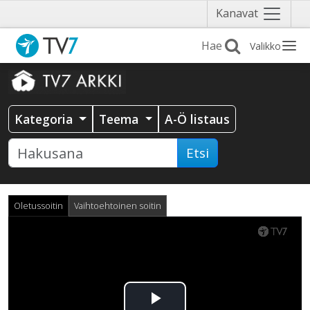
Näytä
Kanavat
valikko
Valikko
Kategoria
Teema
A-Ö listaus
Etsi
Oletussoitin
Vaihtoehtoinen soitin