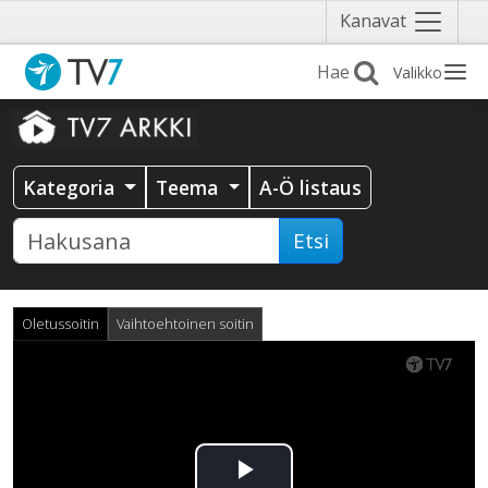
Näytä
Kanavat
valikko
Valikko
Kategoria
Teema
A-Ö listaus
Etsi
Oletussoitin
Vaihtoehtoinen soitin