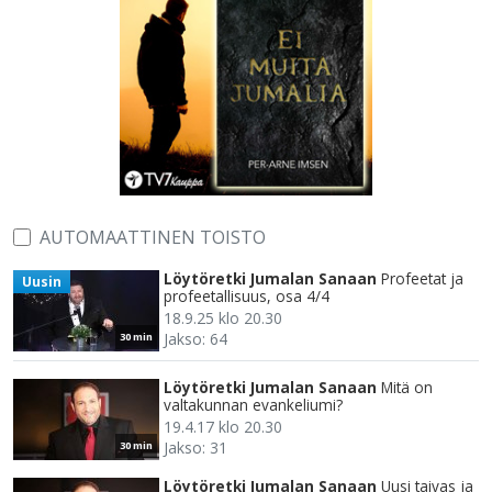
AUTOMAATTINEN TOISTO
Löytöretki Jumalan Sanaan
Profeetat ja
Uusin
profeetallisuus, osa 4/4
18.9.25 klo 20.30
Jakso: 64
30 min
Löytöretki Jumalan Sanaan
Mitä on
valtakunnan evankeliumi?
19.4.17 klo 20.30
Jakso: 31
30 min
Löytöretki Jumalan Sanaan
Uusi taivas ja