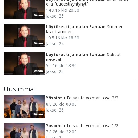
olla "uudestisyntynyt"
14.9.16 klo 20.30
Jakso: 25
30 min
Löytöretki Jumalan Sanaan
Suomen
tavoittaminen
19.5.16 klo 18.30
Jakso: 24
30 min
Löytöretki Jumalan Sanaan
Sokeat
näkevät
5.5.16 klo 18.30
Jakso: 23
30 min
Uusimmat
Yösoihtu
Te saatte voiman, osa 2/2
8.8.26 klo 00.00
Jakso: 26
120 min
Yösoihtu
Te saatte voiman, osa 1/2
7.8.26 klo 22.00
Jakso: 25