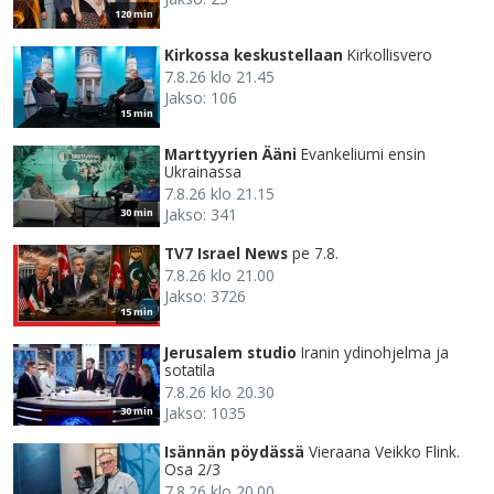
120 min
Kirkossa keskustellaan
Kirkollisvero
7.8.26 klo 21.45
Jakso: 106
15 min
Marttyyrien Ääni
Evankeliumi ensin
Ukrainassa
7.8.26 klo 21.15
Jakso: 341
30 min
TV7 Israel News
pe 7.8.
7.8.26 klo 21.00
Jakso: 3726
15 min
Jerusalem studio
Iranin ydinohjelma ja
sotatila
7.8.26 klo 20.30
Jakso: 1035
30 min
Isännän pöydässä
Vieraana Veikko Flink.
Osa 2/3
7.8.26 klo 20.00