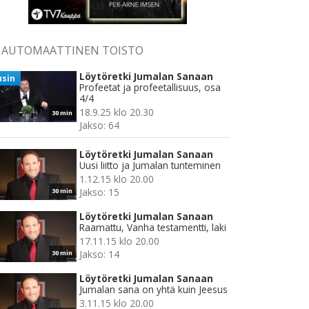
AUTOMAATTINEN TOISTO
Löytöretki Jumalan Sanaan
usin
Profeetat ja profeetallisuus, osa
4/4
18.9.25 klo 20.30
30 min
Jakso: 64
Löytöretki Jumalan Sanaan
Uusi liitto ja Jumalan tunteminen
1.12.15 klo 20.00
Jakso: 15
30 min
Löytöretki Jumalan Sanaan
Raamattu, Vanha testamentti, laki
17.11.15 klo 20.00
Jakso: 14
30 min
Löytöretki Jumalan Sanaan
Jumalan sana on yhtä kuin Jeesus
3.11.15 klo 20.00