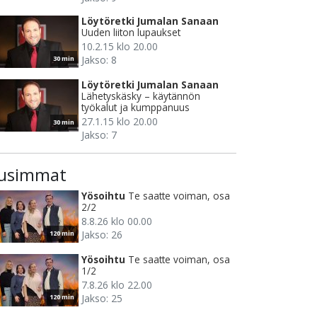
Löytöretki Jumalan Sanaan
Uuden liiton lupaukset
10.2.15 klo 20.00
Jakso: 8
30 min
Löytöretki Jumalan Sanaan
Lähetyskäsky – käytännön
työkalut ja kumppanuus
27.1.15 klo 20.00
30 min
Jakso: 7
usimmat
Yösoihtu
Te saatte voiman, osa
2/2
8.8.26 klo 00.00
Jakso: 26
120 min
Yösoihtu
Te saatte voiman, osa
1/2
7.8.26 klo 22.00
Jakso: 25
120 min