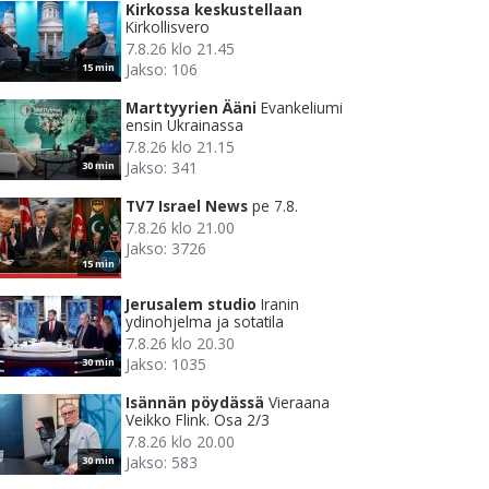
Kirkossa keskustellaan
Kirkollisvero
7.8.26 klo 21.45
Jakso: 106
15 min
Marttyyrien Ääni
Evankeliumi
ensin Ukrainassa
7.8.26 klo 21.15
Jakso: 341
30 min
TV7 Israel News
pe 7.8.
7.8.26 klo 21.00
Jakso: 3726
15 min
Jerusalem studio
Iranin
ydinohjelma ja sotatila
7.8.26 klo 20.30
Jakso: 1035
30 min
Isännän pöydässä
Vieraana
Veikko Flink. Osa 2/3
7.8.26 klo 20.00
Jakso: 583
30 min