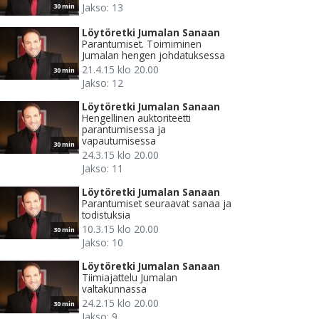
Jakso: 13
30 min
Löytöretki Jumalan Sanaan
Parantumiset. Toimiminen
Jumalan hengen johdatuksessa
21.4.15 klo 20.00
30 min
Jakso: 12
Löytöretki Jumalan Sanaan
Hengellinen auktoriteetti
parantumisessa ja
vapautumisessa
30 min
24.3.15 klo 20.00
Jakso: 11
Löytöretki Jumalan Sanaan
Parantumiset seuraavat sanaa ja
todistuksia
10.3.15 klo 20.00
30 min
Jakso: 10
Löytöretki Jumalan Sanaan
Tiimiajattelu Jumalan
valtakunnassa
24.2.15 klo 20.00
30 min
Jakso: 9