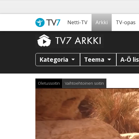
Netti-TV
Arkki
TV-opas
Kategoria
Teema
A-Ö li
Oletussoitin
Vaihtoehtoinen soitin