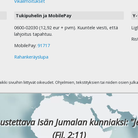
Vikailmoitukset
Tukipuhelin ja MobilePay
Y-
0600-02030 (12,92 eur + pvm). Kuuntele viesti, että
Lig
lahjoitus tapahtuu.
Ris
MobilePay:
91717
Rahankeräyslupa
kaikki sivuihin liittyvät oikeudet. Ohjelmien, tekstityksien tai niiden osien jul
ustettava Isän Jumalan kunniaksi: "J
(Fil. 2:11)