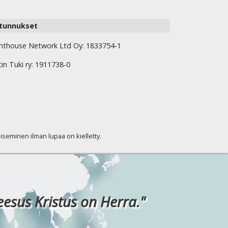
tunnukset
hthouse Network Ltd Oy: 1833754-1
tin Tuki ry: 1911738-0
kaiseminen ilman lupaa on kielletty.
eesus Kristus on Herra."