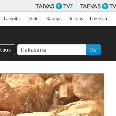
Lahjoita
Lehdet
Kauppa
Rukous
Lue lisää
staus
Etsi