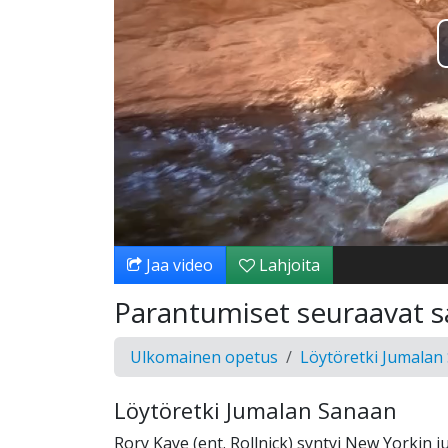
Jaa video
Lahjoita
Parantumiset seuraavat sa
Ulkomainen opetus
Löytöretki Jumalan
Löytöretki Jumalan Sanaan
Rory Kaye (ent. Rollnick) syntyi New Yorkin 