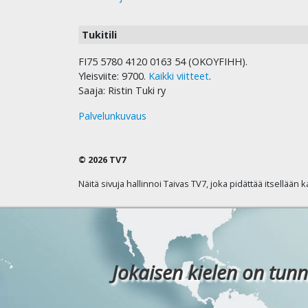
Tukitili
FI75 5780 4120 0163 54 (OKOYFIHH).
Yleisviite: 9700.
Kaikki viitteet
.
Saaja: Ristin Tuki ry
Palvelunkuvaus
© 2026 TV7
Näitä sivuja hallinnoi Taivas TV7, joka pidättää itsellään 
Jokaisen kielen on tunn