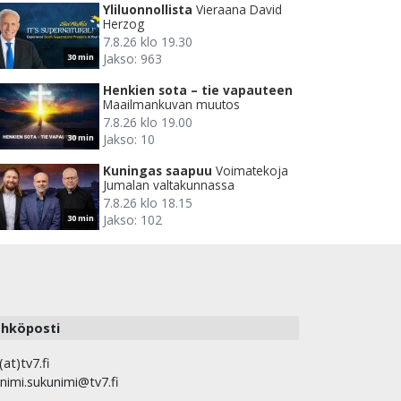
Yliluonnollista
Vieraana David
Herzog
7.8.26 klo 19.30
Jakso: 963
30 min
Henkien sota – tie vapauteen
Maailmankuvan muutos
7.8.26 klo 19.00
Jakso: 10
30 min
Kuningas saapuu
Voimatekoja
Jumalan valtakunnassa
7.8.26 klo 18.15
Jakso: 102
30 min
hköposti
(at)tv7.fi
nimi.sukunimi@tv7.fi