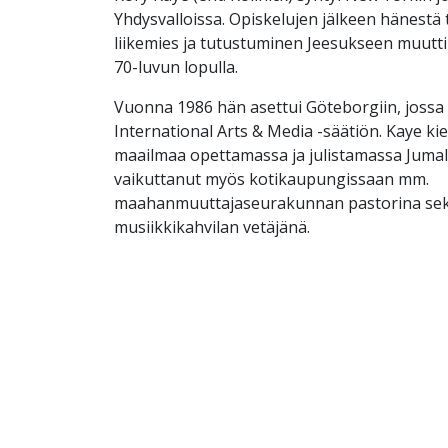
Yhdysvalloissa. Opiskelujen jälkeen hänestä 
liikemies ja tutustuminen Jeesukseen muutt
70-luvun lopulla.
Vuonna 1986 hän asettui Göteborgiin, jossa
International Arts & Media -säätiön. Kaye ki
maailmaa opettamassa ja julistamassa Juma
vaikuttanut myös kotikaupungissaan mm.
maahanmuuttajaseurakunnan pastorina sekä 
musiikkikahvilan vetäjänä.