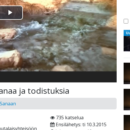
Toista
Video
U
naa ja todistuksia
 Sanaan
735 katselua
Ensilähetys: ti 10.3.2015
juutalaisyhteisöön