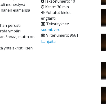
Jaksonumero: 10
tuli menestyvä
Kesto: 30 min
i hänen elämänsä
Puhutut kielet:
englanti
Tekstitykset:
 hän perusti
suomi
,
viro
ertää ympäri
Viitenumero: 9661
lan Sanaa, mutta on
Lahjoita
yhteiskristillisen