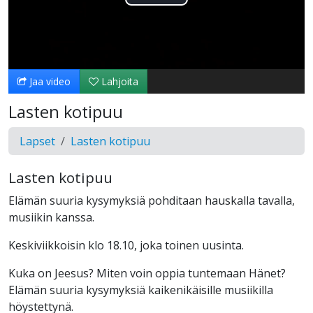
Toista
Video
Jaa video
Lahjoita
Lasten kotipuu
Lapset
Lasten kotipuu
Lasten kotipuu
Elämän suuria kysymyksiä pohditaan hauskalla tavalla,
musiikin kanssa.
Keskiviikkoisin klo 18.10, joka toinen uusinta.
Kuka on Jeesus? Miten voin oppia tuntemaan Hänet?
Elämän suuria kysymyksiä kaikenikäisille musiikilla
höystettynä.