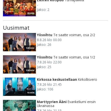
-
Jakso: 2
20 min
Uusimmat
Yösoihtu
Te saatte voiman, osa 2/2
8.8.26 klo 00.00
Jakso: 26
120 min
Yösoihtu
Te saatte voiman, osa 1/2
7.8.26 klo 22.00
Jakso: 25
120 min
Kirkossa keskustellaan
Kirkollisvero
7.8.26 klo 21.45
Jakso: 106
15 min
Marttyyrien Ääni
Evankeliumi ensin
Ukrainassa
7.8.26 klo 21.15