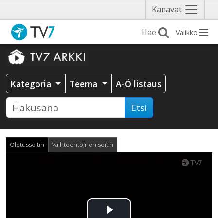
Näytä
Kanavat
valikko
Valikko
Kategoria
Teema
A-Ö listaus
Etsi
Oletussoitin
Vaihtoehtoinen soitin