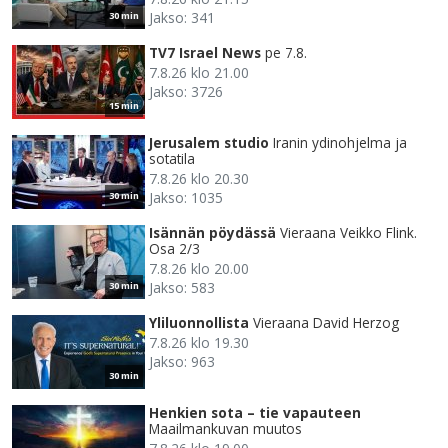
Jakso: 341
30 min
TV7 Israel News
pe 7.8.
7.8.26 klo 21.00
Jakso: 3726
15 min
Jerusalem studio
Iranin ydinohjelma ja
sotatila
7.8.26 klo 20.30
Jakso: 1035
30 min
Isännän pöydässä
Vieraana Veikko Flink.
Osa 2/3
7.8.26 klo 20.00
Jakso: 583
30 min
Yliluonnollista
Vieraana David Herzog
7.8.26 klo 19.30
Jakso: 963
30 min
Henkien sota – tie vapauteen
Maailmankuvan muutos