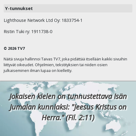
Y-tunnukset
Lighthouse Network Ltd Oy: 1833754-1
Ristin Tuki ry: 1911738-0
© 2026 TV7
Näitä sivuja hallinnoi Taivas TV7, joka pidättää itsellään kaikki sivuihin
liittyvät oikeudet. Ohjelmien, tekstityksien tai niiden osien
julkaiseminen ilman lupaa on kielletty.
Jokaisen kielen on tunnustettava Isän
Jumalan kunniaksi: "Jeesus Kristus on
Herra." (Fil. 2:11)