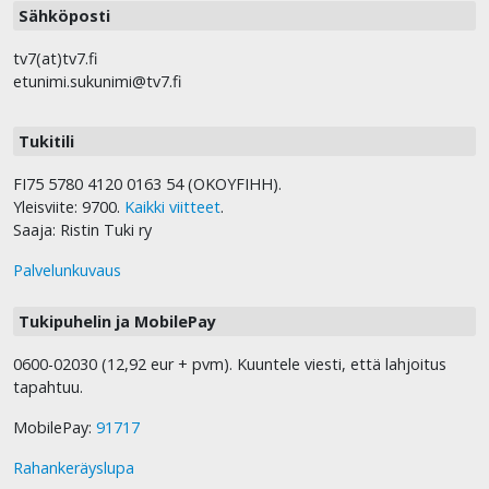
Sähköposti
tv7(at)tv7.fi
etunimi.sukunimi@tv7.fi
Tukitili
FI75 5780 4120 0163 54 (OKOYFIHH).
Yleisviite: 9700.
Kaikki viitteet
.
Saaja: Ristin Tuki ry
Palvelunkuvaus
Tukipuhelin ja MobilePay
0600-02030 (12,92 eur + pvm). Kuuntele viesti, että lahjoitus
tapahtuu.
MobilePay:
91717
Rahankeräyslupa