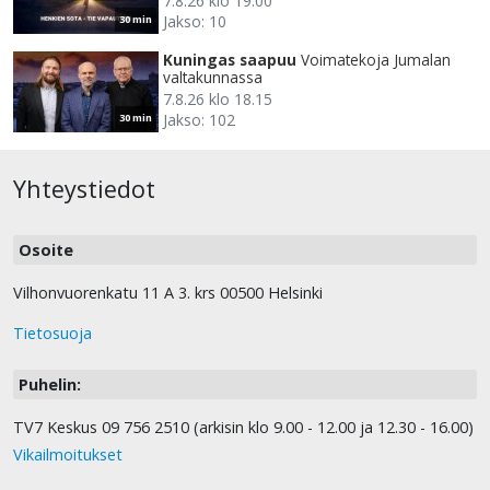
7.8.26 klo 19.00
Jakso: 10
30 min
Kuningas saapuu
Voimatekoja Jumalan
valtakunnassa
7.8.26 klo 18.15
Jakso: 102
30 min
Yhteystiedot
Osoite
Vilhonvuorenkatu 11 A 3. krs 00500 Helsinki
Tietosuoja
Puhelin:
TV7 Keskus 09 756 2510 (arkisin klo 9.00 - 12.00 ja 12.30 - 16.00)
Vikailmoitukset