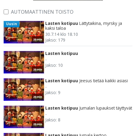
AUTOMAATTINEN TOISTO
Lasten kotipuu
Lättytaikina, myrsky ja
Uusin
kaksi taloa
30.7.14 klo 18.10
Jakso: 179
20 min
Lasten kotipuu
-
Jakso: 10
20 min
Lasten kotipuu
Jeesus tietää kaikki asiasi
-
Jakso: 9
20 min
Lasten kotipuu
Jumalan lupaukset täyttyvät
-
Jakso: 8
20 min
Lasten kotipuu
Jumala kertoo