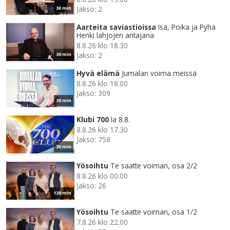
Jakso: 2
30 min
Aarteita saviastioissa
Isä, Poika ja Pyhä
Henki lahjojen antajana
8.8.26 klo 18.30
Jakso: 2
30 min
Hyvä elämä
Jumalan voima meissä
8.8.26 klo 18.00
Jakso: 309
30 min
Klubi 700
la 8.8.
8.8.26 klo 17.30
Jakso: 758
30 min
Yösoihtu
Te saatte voiman, osa 2/2
8.8.26 klo 00.00
Jakso: 26
120 min
Yösoihtu
Te saatte voiman, osa 1/2
7.8.26 klo 22.00