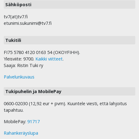
Sähköposti
tv7(at)tv7.fi
etunimi.sukunimi@tv7.fi
Tukitili
FI75 5780 4120 0163 54 (OKOYFIHH).
Yleisviite: 9700.
Kaikki viitteet
.
Saaja: Ristin Tuki ry
Palvelunkuvaus
Tukipuhelin ja MobilePay
0600-02030 (12,92 eur + pvm). Kuuntele viesti, että lahjoitus
tapahtuu.
MobilePay:
91717
Rahankeräyslupa