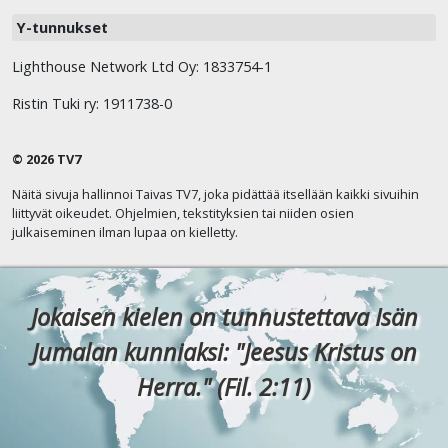
Y-tunnukset
Lighthouse Network Ltd Oy: 1833754-1
Ristin Tuki ry: 1911738-0
© 2026 TV7
Näitä sivuja hallinnoi Taivas TV7, joka pidättää itsellään kaikki sivuihin
liittyvät oikeudet. Ohjelmien, tekstityksien tai niiden osien
julkaiseminen ilman lupaa on kielletty.
Jokaisen kielen on tunnustettava Isän
Jumalan kunniaksi: "Jeesus Kristus on
Herra." (Fil. 2:11)