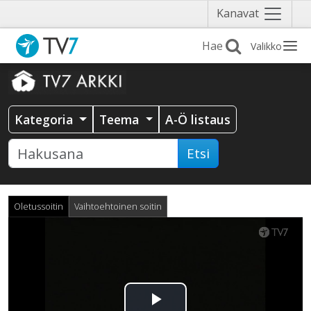
Näytä
Kanavat
valikko
Valikko
Kategoria
Teema
A-Ö listaus
Etsi
Oletussoitin
Vaihtoehtoinen soitin