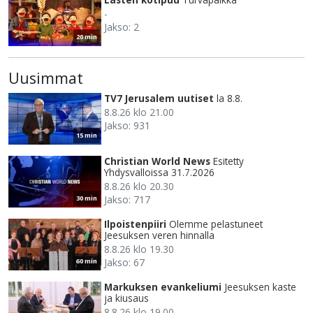
-
Jakso: 2
20 min
Uusimmat
TV7 Jerusalem uutiset
la 8.8.
8.8.26 klo 21.00
Jakso: 931
15 min
Christian World News
Esitetty
Yhdysvalloissa 31.7.2026
8.8.26 klo 20.30
Jakso: 717
30 min
Ilpoistenpiiri
Olemme pelastuneet
Jeesuksen veren hinnalla
8.8.26 klo 19.30
Jakso: 67
60 min
Markuksen evankeliumi
Jeesuksen kaste
ja kiusaus
8.8.26 klo 19.00