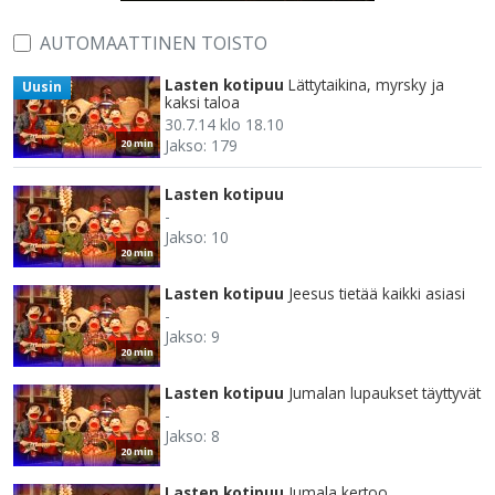
AUTOMAATTINEN TOISTO
Lasten kotipuu
Lättytaikina, myrsky ja
Uusin
kaksi taloa
30.7.14 klo 18.10
Jakso: 179
20 min
Lasten kotipuu
-
Jakso: 10
20 min
Lasten kotipuu
Jeesus tietää kaikki asiasi
-
Jakso: 9
20 min
Lasten kotipuu
Jumalan lupaukset täyttyvät
-
Jakso: 8
20 min
Lasten kotipuu
Jumala kertoo