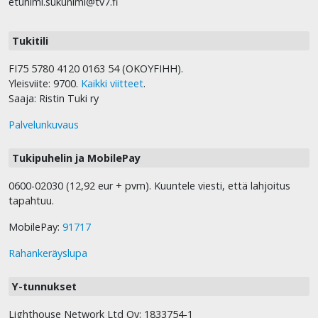
etunimi.sukunimi@tv7.fi
Tukitili
FI75 5780 4120 0163 54 (OKOYFIHH).
Yleisviite: 9700.
Kaikki viitteet
.
Saaja: Ristin Tuki ry
Palvelunkuvaus
Tukipuhelin ja MobilePay
0600-02030 (12,92 eur + pvm). Kuuntele viesti, että lahjoitus
tapahtuu.
MobilePay:
91717
Rahankeräyslupa
Y-tunnukset
Lighthouse Network Ltd Oy: 1833754-1