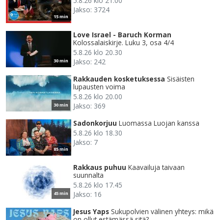
5.8.26 klo 21.00
Jakso: 3724
15 min
Love Israel - Baruch Korman
Kolossalaiskirje. Luku 3, osa 4/4
5.8.26 klo 20.30
Jakso: 242
30 min
Rakkauden kosketuksessa
Sisäisten
lupausten voima
5.8.26 klo 20.00
Jakso: 369
30 min
Sadonkorjuu
Luomassa Luojan kanssa
5.8.26 klo 18.30
Jakso: 7
85 min
Rakkaus puhuu
Kaavailuja taivaan
suunnalta
5.8.26 klo 17.45
Jakso: 16
45 min
Jesus Yaps
Sukupolvien välinen yhteys: mikä
on ollut estämässä sitä?