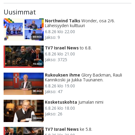
Uusimmat
Northwind Talks
Wonder, osa 2/6.
Läheisyyden kulttuuri
6.8.26 klo 22.00
Jakso: 9
60 min
TV7 Israel News
to 6.8.
6.8.26 klo 21.00
Jakso: 3725
15 min
Rukouksen ihme
Glory Backman, Rauli
Kannikoski ja Jukka Tuunanen.
6.8.26 klo 19.00
Jakso: 47
90 min
Kosketuskohta
Jumalan nimi
6.8.26 klo 18.00
Jakso: 26
30 min
TV7 Israel News
ke 5.8.