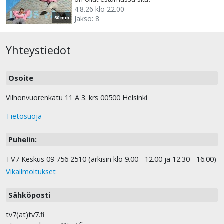
4.8.26 klo 22.00
Jakso: 8
50 min
Yhteystiedot
Osoite
Vilhonvuorenkatu 11 A 3. krs 00500 Helsinki
Tietosuoja
Puhelin:
TV7 Keskus 09 756 2510 (arkisin klo 9.00 - 12.00 ja 12.30 - 16.00)
Vikailmoitukset
Sähköposti
tv7(at)tv7.fi