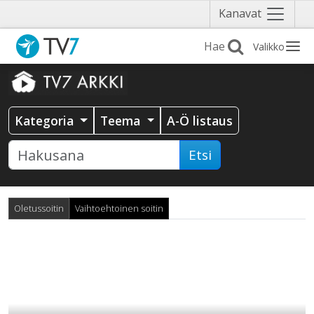
Näytä
Kanavat
valikko
Valikko
Kategoria
Teema
A-Ö listaus
Etsi
Oletussoitin
Vaihtoehtoinen soitin