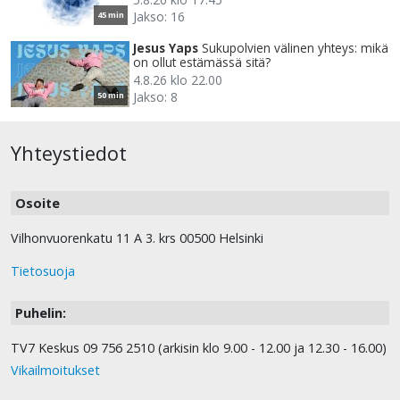
Jakso: 16
45 min
Jesus Yaps
Sukupolvien välinen yhteys: mikä
on ollut estämässä sitä?
4.8.26 klo 22.00
Jakso: 8
50 min
Yhteystiedot
Osoite
Vilhonvuorenkatu 11 A 3. krs 00500 Helsinki
Tietosuoja
Puhelin:
TV7 Keskus 09 756 2510 (arkisin klo 9.00 - 12.00 ja 12.30 - 16.00)
Vikailmoitukset