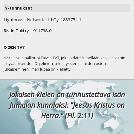
Y-tunnukset
Lighthouse Network Ltd Oy: 1833754-1
Ristin Tuki ry: 1911738-0
© 2026 TV7
Näitä sivuja hallinnoi Taivas TV7, joka pidättää itsellään kaikki sivuihin
liittyvät oikeudet. Ohjelmien, tekstityksien tai niiden osien
julkaiseminen ilman lupaa on kielletty.
Jokaisen kielen on tunnustettava Isän
Jumalan kunniaksi: "Jeesus Kristus on
Herra." (Fil. 2:11)