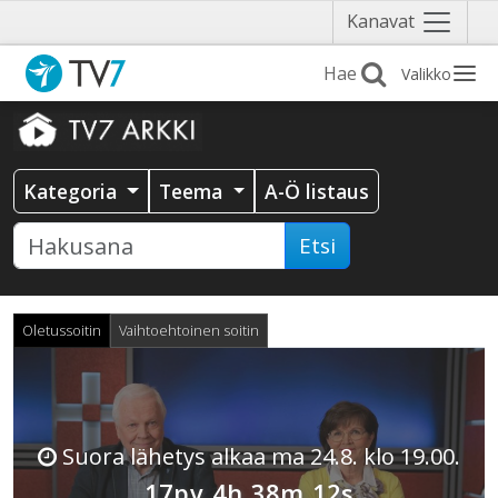
Näytä
Kanavat
valikko
Valikko
Kategoria
Teema
A-Ö listaus
Etsi
Oletussoitin
Vaihtoehtoinen soitin
Suora lähetys alkaa ma 24.8. klo 19.00.
17pv 4h 38m 11s