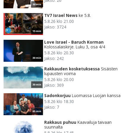
Jakso: 26
30 min
TV7 Israel News
ke 5.8.
5.8.26 klo 21.00
Jakso: 3724
15 min
Love Israel - Baruch Korman
Kolossalaiskirje. Luku 3, osa 4/4
5.8.26 klo 20.30
Jakso: 242
30 min
Rakkauden kosketuksessa
Sisäisten
lupausten voima
5.8.26 klo 20.00
Jakso: 369
30 min
Sadonkorjuu
Luomassa Luojan kanssa
5.8.26 klo 18.30
Jakso: 7
85 min
Rakkaus puhuu
Kaavailuja taivaan
suunnalta
5.8.26 klo 17.45