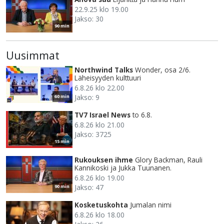
22.9.25 klo 19.00
Jakso: 30
90 min
Uusimmat
Northwind Talks
Wonder, osa 2/6.
Läheisyyden kulttuuri
6.8.26 klo 22.00
Jakso: 9
60 min
TV7 Israel News
to 6.8.
6.8.26 klo 21.00
Jakso: 3725
15 min
Rukouksen ihme
Glory Backman, Rauli
Kannikoski ja Jukka Tuunanen.
6.8.26 klo 19.00
Jakso: 47
90 min
Kosketuskohta
Jumalan nimi
6.8.26 klo 18.00