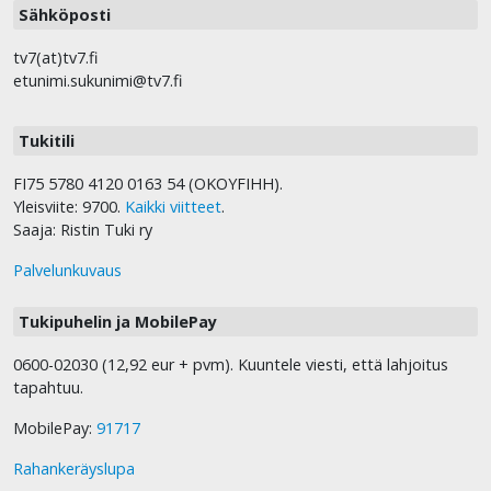
Sähköposti
tv7(at)tv7.fi
etunimi.sukunimi@tv7.fi
Tukitili
FI75 5780 4120 0163 54 (OKOYFIHH).
Yleisviite: 9700.
Kaikki viitteet
.
Saaja: Ristin Tuki ry
Palvelunkuvaus
Tukipuhelin ja MobilePay
0600-02030 (12,92 eur + pvm). Kuuntele viesti, että lahjoitus
tapahtuu.
MobilePay:
91717
Rahankeräyslupa