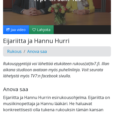
Jaa video
Lahjoita
Eijariitta ja Hannu Hurri
Rukous
Anova saa
Rukouspyyntöjä voi lähettää etukäteen rukous(at)tv7.fi. Illan
aikana studioon avataan myös puhelinlinja. Voit seurata
lähetystä myös TV7:n facebook sivulla.
Anova saa
Eijariitta ja Hannu Hurrin esirukousohjelma. Eijariitta on
musiikinopettaja ja Hannu lääkäri. He haluavat
konkreettisesti olla tukena rukouksin tämän kansan