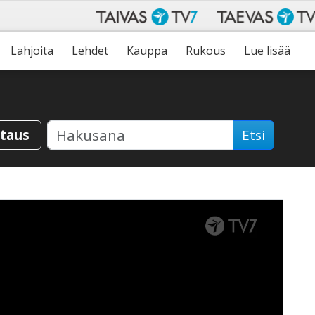
Lahjoita
Lehdet
Kauppa
Rukous
Lue lisää
staus
Etsi