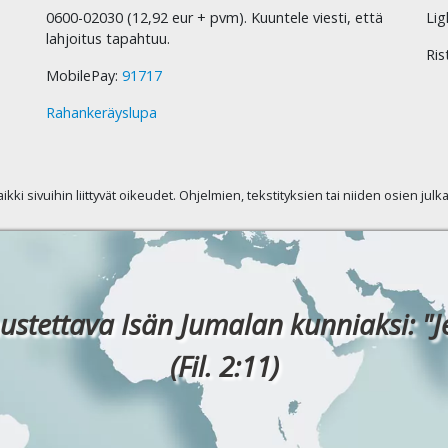
0600-02030 (12,92 eur + pvm). Kuuntele viesti, että
Lig
lahjoitus tapahtuu.
Ris
MobilePay:
91717
Rahankeräyslupa
kaikki sivuihin liittyvät oikeudet. Ohjelmien, tekstityksien tai niiden osien jul
ustettava Isän Jumalan kunniaksi: "J
(Fil. 2:11)