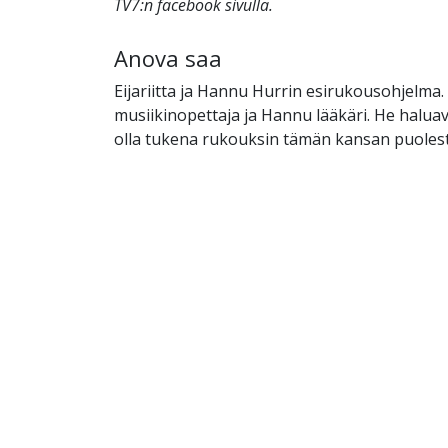
TV7:n facebook sivulla.
Anova saa
Eijariitta ja Hannu Hurrin esirukousohjelma. E
musiikinopettaja ja Hannu lääkäri. He haluav
olla tukena rukouksin tämän kansan puolest