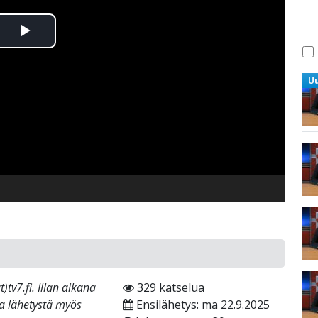
Toista
Video
U
tv7.fi. Illan aikana
329 katselua
ta lähetystä myös
Ensilähetys: ma 22.9.2025