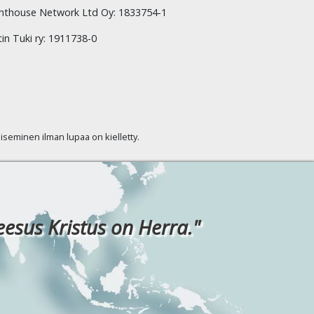
hthouse Network Ltd Oy: 1833754-1
tin Tuki ry: 1911738-0
kaiseminen ilman lupaa on kielletty.
eesus Kristus on Herra."