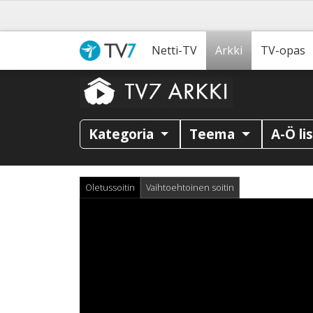
Netti-TV
Arkki
TV-opas
Kategoria
Teema
A-Ö li
Oletussoitin
Vaihtoehtoinen soitin