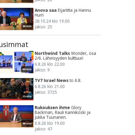
Anova saa
Eijariitta ja Hannu
Hurri
28.10.24 klo 19.00
Jakso: 25
90 min
usimmat
Northwind Talks
Wonder, osa
2/6. Läheisyyden kulttuuri
6.8.26 klo 22.00
Jakso: 9
60 min
TV7 Israel News
to 6.8.
6.8.26 klo 21.00
Jakso: 3725
15 min
Rukouksen ihme
Glory
Backman, Rauli Kannikoski ja
Jukka Tuunanen.
6.8.26 klo 19.00
90 min
Jakso: 47