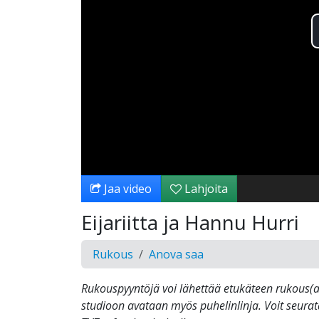
Jaa video
Lahjoita
Eijariitta ja Hannu Hurri
Rukous
Anova saa
Rukouspyyntöjä voi lähettää etukäteen rukous(at)
studioon avataan myös puhelinlinja. Voit seura