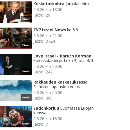
Kosketuskohta
Jumalan nimi
6.8.26 klo 18.00
Jakso: 26
30 min
TV7 Israel News
ke 5.8.
5.8.26 klo 21.00
Jakso: 3724
15 min
Love Israel - Baruch Korman
Kolossalaiskirje. Luku 3, osa 4/4
5.8.26 klo 20.30
Jakso: 242
30 min
Rakkauden kosketuksessa
Sisäisten lupausten voima
5.8.26 klo 20.00
Jakso: 369
30 min
Sadonkorjuu
Luomassa Luojan
kanssa
5.8.26 klo 18.30
Jakso: 7
85 min