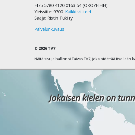
FI75 5780 4120 0163 54 (OKOYFIHH).
Yleisviite: 9700.
Kaikki viitteet
.
Saaja: Ristin Tuki ry
Palvelunkuvaus
© 2026 TV7
Näitä sivuja hallinnoi Taivas TV7, joka pidättää itsellään 
Jokaisen kielen on tunn