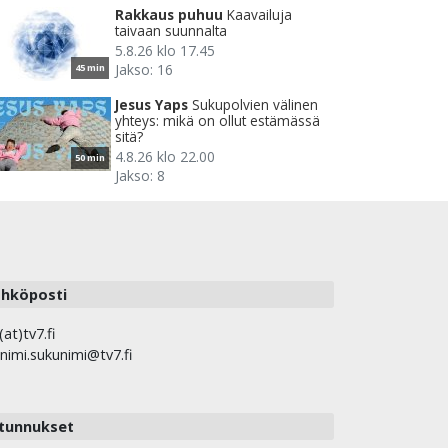
Rakkaus puhuu
Kaavailuja
taivaan suunnalta
5.8.26 klo 17.45
Jakso: 16
45 min
Jesus Yaps
Sukupolvien välinen
yhteys: mikä on ollut estämässä
sitä?
4.8.26 klo 22.00
50 min
Jakso: 8
hköposti
(at)tv7.fi
nimi.sukunimi@tv7.fi
tunnukset