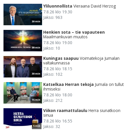
Yliluonnollista
Vieraana David Herzog
7.8.26 klo 19.30
Jakso: 963
30 min
Henkien sota – tie vapauteen
Maailmankuvan muutos
7.8.26 klo 19.00
Jakso: 10
30 min
Kuningas saapuu
Voimatekoja Jumalan
valtakunnassa
7.8.26 klo 18.15
Jakso: 102
30 min
Katselkaa Herran tekoja
Jumala on tullut
ihmiseksi
7.8.26 klo 18.00
Jakso: 212
15 min
Viikon raamattulaulu
Herra siunatkoon
sinua
7.8.26 klo 16.55
Jakso: 32
5 min