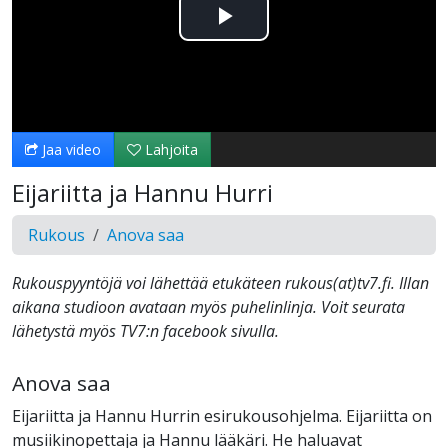
Toista
Video
Jaa video
Lahjoita
Eijariitta ja Hannu Hurri
Rukous
Anova saa
Rukouspyyntöjä voi lähettää etukäteen rukous(at)tv7.fi. Illan
aikana studioon avataan myös puhelinlinja. Voit seurata
lähetystä myös TV7:n facebook sivulla.
Anova saa
Eijariitta ja Hannu Hurrin esirukousohjelma. Eijariitta on
musiikinopettaja ja Hannu lääkäri. He haluavat