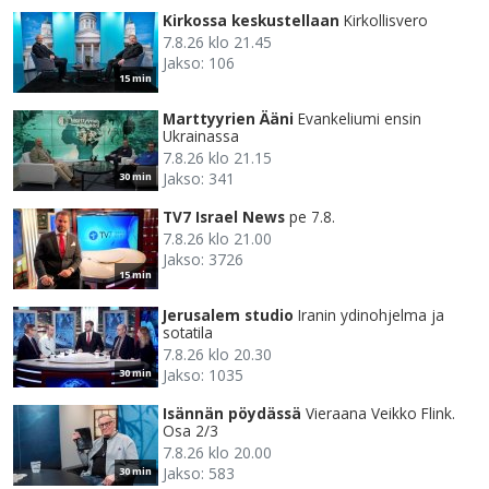
Kirkossa keskustellaan
Kirkollisvero
7.8.26 klo 21.45
Jakso: 106
15 min
Marttyyrien Ääni
Evankeliumi ensin
Ukrainassa
7.8.26 klo 21.15
Jakso: 341
30 min
TV7 Israel News
pe 7.8.
7.8.26 klo 21.00
Jakso: 3726
15 min
Jerusalem studio
Iranin ydinohjelma ja
sotatila
7.8.26 klo 20.30
Jakso: 1035
30 min
Isännän pöydässä
Vieraana Veikko Flink.
Osa 2/3
7.8.26 klo 20.00
Jakso: 583
30 min