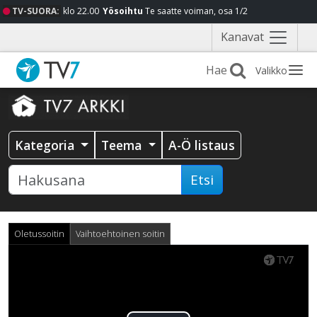
TV-SUORA:
klo 22.00
Yösoihtu
Te saatte voiman, osa 1/2
Näytä
Kanavat
valikko
Valikko
Kategoria
Teema
A-Ö listaus
Etsi
Oletussoitin
Vaihtoehtoinen soitin