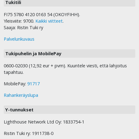
Tukitili
FI75 5780 4120 0163 54 (OKOYFIHH).
Yleisviite: 9700.
Kaikki viitteet
.
Saaja: Ristin Tuki ry
Palvelunkuvaus
Tukipuhelin ja MobilePay
0600-02030 (12,92 eur + pvm). Kuuntele viesti, että lahjoitus
tapahtuu.
MobilePay:
91717
Rahankeräyslupa
Y-tunnukset
Lighthouse Network Ltd Oy: 1833754-1
Ristin Tuki ry: 1911738-0