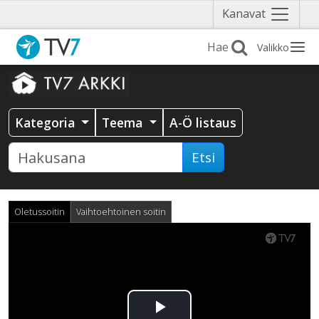
Näytä
Kanavat
valikko
Valikko
Kategoria
Teema
A-Ö listaus
Etsi
Oletussoitin
Vaihtoehtoinen soitin