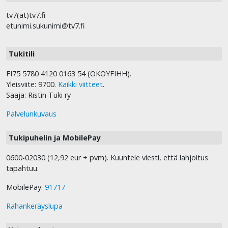
tv7(at)tv7.fi
etunimi.sukunimi@tv7.fi
Tukitili
FI75 5780 4120 0163 54 (OKOYFIHH).
Yleisviite: 9700.
Kaikki viitteet
.
Saaja: Ristin Tuki ry
Palvelunkuvaus
Tukipuhelin ja MobilePay
0600-02030 (12,92 eur + pvm). Kuuntele viesti, että lahjoitus
tapahtuu.
MobilePay:
91717
Rahankeräyslupa