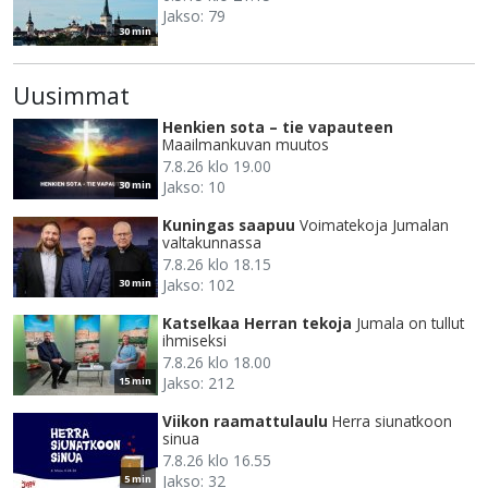
Jakso: 79
30 min
Uusimmat
Henkien sota – tie vapauteen
Maailmankuvan muutos
7.8.26 klo 19.00
Jakso: 10
30 min
Kuningas saapuu
Voimatekoja Jumalan
valtakunnassa
7.8.26 klo 18.15
Jakso: 102
30 min
Katselkaa Herran tekoja
Jumala on tullut
ihmiseksi
7.8.26 klo 18.00
Jakso: 212
15 min
Viikon raamattulaulu
Herra siunatkoon
sinua
7.8.26 klo 16.55
Jakso: 32
5 min