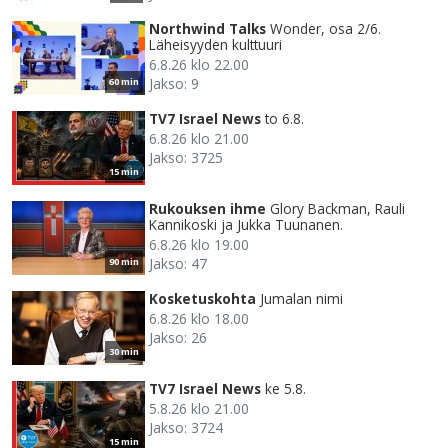
Northwind Talks
Wonder, osa 2/6.
Läheisyyden kulttuuri
6.8.26 klo 22.00
Jakso: 9
60 min
TV7 Israel News
to 6.8.
6.8.26 klo 21.00
Jakso: 3725
15 min
Rukouksen ihme
Glory Backman, Rauli
Kannikoski ja Jukka Tuunanen.
6.8.26 klo 19.00
Jakso: 47
90 min
Kosketuskohta
Jumalan nimi
6.8.26 klo 18.00
Jakso: 26
30 min
TV7 Israel News
ke 5.8.
5.8.26 klo 21.00
Jakso: 3724
15 min