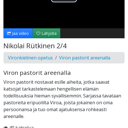
Toista
Video
Jaa video
Lahjoita
Nikolai Rütkinen 2/4
Vironkielinen opetus
Viron pastorit areenalla
Viron pastorit areenalla
Viron pastorit nostavat esille aiheita, jotka saavat
katsojat tarkastelemaan hengellisen elämän
todellisuuksia hieman syvällisemmin. Sarjassa tavataan
pastoreita eripuolilta Viroa, joista jokainen on oma
persoonansa ja tuo omat ajatuksensa rohkeasti
areenalle.
40 katselua