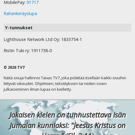
MobilePay:
91717
Rahankeräyslupa
Y-tunnukset
Lighthouse Network Ltd Oy: 1833754-1
Ristin Tuki ry: 1911738-0
© 2026 TV7
Näitä sivuja hallinnoi Taivas TV7, joka pidättää itsellään kaikki sivuihin
liittyvät oikeudet. Ohjelmien, tekstityksien tai niiden osien
julkaiseminen ilman lupaa on kielletty.
Jokaisen kielen on tunnustettava Isän
Jumalan kunniaksi: "Jeesus Kristus on