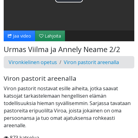
Toista
Video
Jaa video
Lahjoita
Urmas Viilma ja Annely Neame 2/2
Vironkielinen opetus
Viron pastorit areenalla
Viron pastorit areenalla
Viron pastorit nostavat esille aiheita, jotka saavat
katsojat tarkastelemaan hengellisen elämän
todellisuuksia hieman syvällisemmin. Sarjassa tavataan
pastoreita eripuolilta Viroa, joista jokainen on oma
persoonansa ja tuo omat ajatuksensa rohkeasti
areenalle.
873 katselua