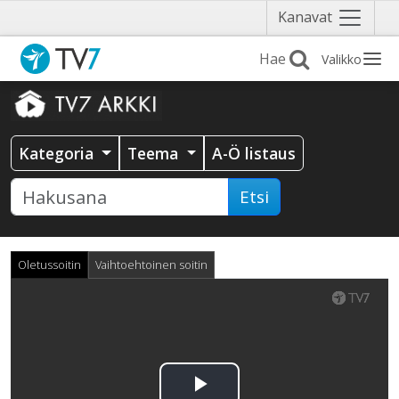
Näytä
Kanavat
valikko
Valikko
Kategoria
Teema
A-Ö listaus
Etsi
Oletussoitin
Vaihtoehtoinen soitin