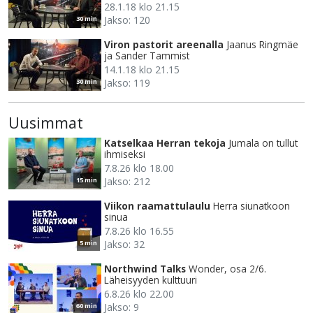
28.1.18 klo 21.15
Jakso: 120
30 min
Viron pastorit areenalla
Jaanus Ringmäe
ja Sander Tammist
14.1.18 klo 21.15
Jakso: 119
30 min
Uusimmat
Katselkaa Herran tekoja
Jumala on tullut
ihmiseksi
7.8.26 klo 18.00
Jakso: 212
15 min
Viikon raamattulaulu
Herra siunatkoon
sinua
7.8.26 klo 16.55
Jakso: 32
5 min
Northwind Talks
Wonder, osa 2/6.
Läheisyyden kulttuuri
6.8.26 klo 22.00
Jakso: 9
60 min