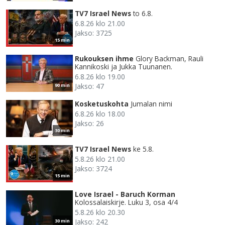
TV7 Israel News
to 6.8.
6.8.26 klo 21.00
Jakso: 3725
15 min
Rukouksen ihme
Glory Backman, Rauli
Kannikoski ja Jukka Tuunanen.
6.8.26 klo 19.00
Jakso: 47
90 min
Kosketuskohta
Jumalan nimi
6.8.26 klo 18.00
Jakso: 26
30 min
TV7 Israel News
ke 5.8.
5.8.26 klo 21.00
Jakso: 3724
15 min
Love Israel - Baruch Korman
Kolossalaiskirje. Luku 3, osa 4/4
5.8.26 klo 20.30
Jakso: 242
30 min