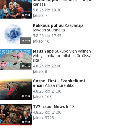
kanssa
5.8.26 klo 18.30
Jakso: 7
85 min
Rakkaus puhuu
Kaavailuja
taivaan suunnalta
5.8.26 klo 17.45
Jakso: 16
45 min
Jesus Yaps
Sukupolvien välinen
yhteys: mikä on ollut estämässä
sitä?
4.8.26 klo 22.00
50 min
Jakso: 8
Gospel First - Evankeliumi
ensin
Älkää murehtiko
4.8.26 klo 21.30
Jakso: 163
30 min
TV7 Israel News
ti 4.8.
4.8.26 klo 21.00
Jakso: 3723
15 min