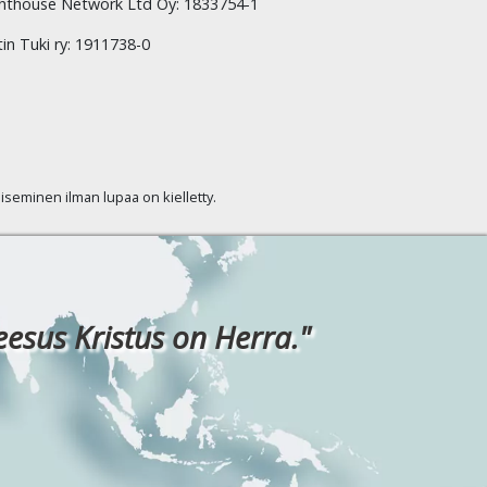
hthouse Network Ltd Oy: 1833754-1
tin Tuki ry: 1911738-0
kaiseminen ilman lupaa on kielletty.
eesus Kristus on Herra."