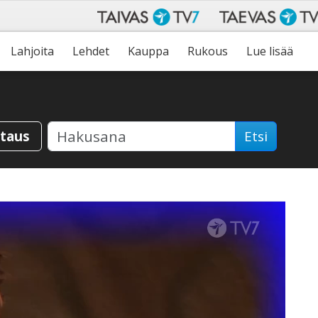
Lahjoita
Lehdet
Kauppa
Rukous
Lue lisää
staus
Etsi