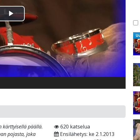
Toista
Video
U
kärttyisellä päällä.
620 katselua
nan pojasta, joka
Ensilähetys: ke 2.1.2013