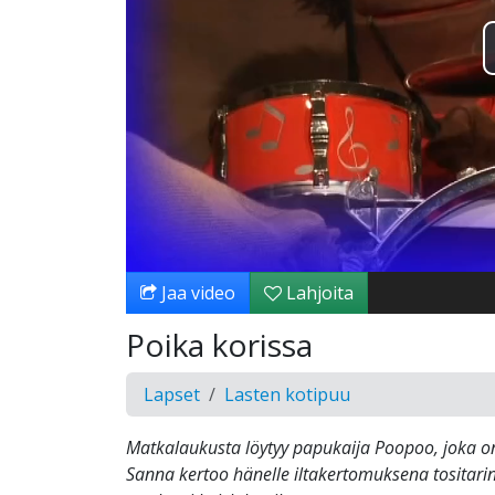
Jaa video
Lahjoita
Poika korissa
Lapset
Lasten kotipuu
Matkalaukusta löytyy papukaija Poopoo, joka on 
Sanna kertoo hänelle iltakertomuksena tositari