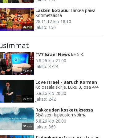
Lasten kotipuu
Tärkeä päivä
Kotimetsässä
28.11.12 klo 18.10
Jakso: 156
20 min
usimmat
TV7 Israel News
ke 5.8.
5.8.26 klo 21.00
Jakso: 3724
15 min
Love Israel - Baruch Korman
Kolossalaiskirje. Luku 3, osa 4/4
5.8.26 klo 20.30
Jakso: 242
30 min
Rakkauden kosketuksessa
Sisäisten lupausten voima
5.8.26 klo 20.00
Jakso: 369
30 min
Sadonkorjuu
Luomassa Luojan