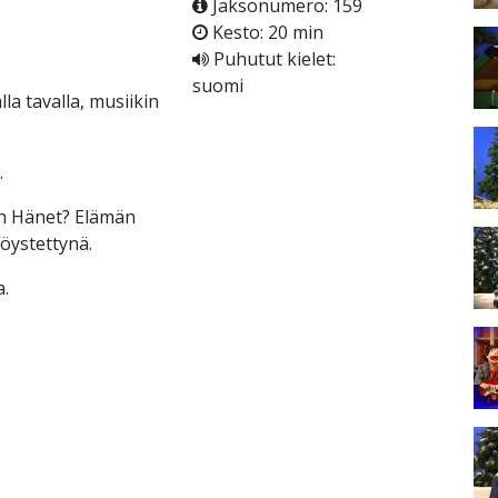
Jaksonumero: 159
Kesto: 20 min
Puhutut kielet:
suomi
a tavalla, musiikin
.
n Hänet? Elämän
höystettynä.
.