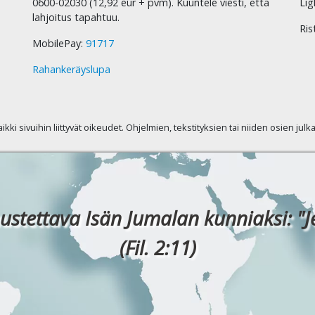
0600-02030 (12,92 eur + pvm). Kuuntele viesti, että
Lig
lahjoitus tapahtuu.
Ris
MobilePay:
91717
Rahankeräyslupa
kaikki sivuihin liittyvät oikeudet. Ohjelmien, tekstityksien tai niiden osien jul
ustettava Isän Jumalan kunniaksi: "J
(Fil. 2:11)