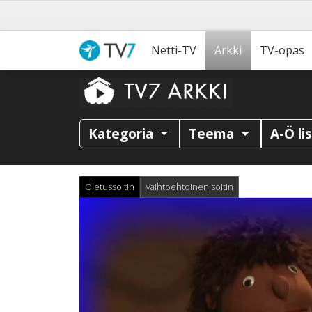
Netti-TV
Arkki
TV-opas
Kategoria
Teema
A-Ö li
Oletussoitin
Vaihtoehtoinen soitin