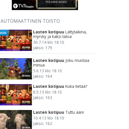
AUTOMAATTINEN TOISTO
Lasten kotipuu
Lättytaikina,
usin
myrsky ja kaksi taloa
30.7.14 klo 18.10
Jakso: 179
20 min
Lasten kotipuu
Joku muistaa
minua
5.6.13 klo 18.10
Jakso: 164
20 min
Lasten kotipuu
Kuka tietää?
8.5.13 klo 18.10
Jakso: 163
20 min
Lasten kotipuu
Tuttu ääni
10.4.13 klo 18.10
Jakso: 162
20 min