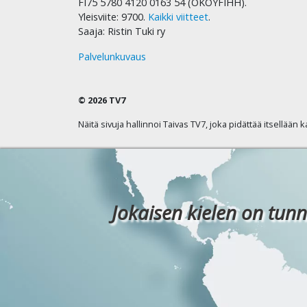
FI75 5780 4120 0163 54 (OKOYFIHH).
Yleisviite: 9700.
Kaikki viitteet
.
Saaja: Ristin Tuki ry
Palvelunkuvaus
© 2026 TV7
Näitä sivuja hallinnoi Taivas TV7, joka pidättää itsellään 
Jokaisen kielen on tunn