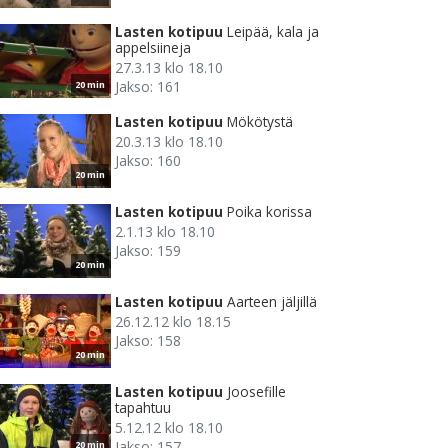
Lasten kotipuu
Leipää, kala ja
appelsiineja
27.3.13 klo 18.10
Jakso: 161
20 min
Lasten kotipuu
Mökötystä
20.3.13 klo 18.10
Jakso: 160
20 min
Lasten kotipuu
Poika korissa
2.1.13 klo 18.10
Jakso: 159
20 min
Lasten kotipuu
Aarteen jäljillä
26.12.12 klo 18.15
Jakso: 158
20 min
Lasten kotipuu
Joosefille
tapahtuu
5.12.12 klo 18.10
Jakso: 157
20 min