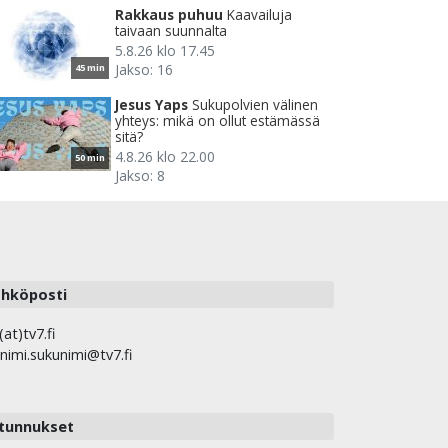
Rakkaus puhuu
Kaavailuja
taivaan suunnalta
5.8.26 klo 17.45
Jakso: 16
45 min
Jesus Yaps
Sukupolvien välinen
yhteys: mikä on ollut estämässä
sitä?
4.8.26 klo 22.00
50 min
Jakso: 8
hköposti
(at)tv7.fi
nimi.sukunimi@tv7.fi
tunnukset