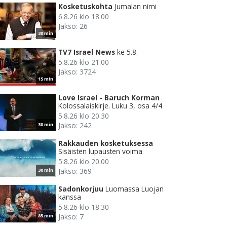
Kosketuskohta
Jumalan nimi
6.8.26 klo 18.00
Jakso: 26
30 min
TV7 Israel News
ke 5.8.
5.8.26 klo 21.00
Jakso: 3724
15 min
Love Israel - Baruch Korman
Kolossalaiskirje. Luku 3, osa 4/4
5.8.26 klo 20.30
Jakso: 242
30 min
Rakkauden kosketuksessa
Sisäisten lupausten voima
5.8.26 klo 20.00
Jakso: 369
30 min
Sadonkorjuu
Luomassa Luojan
kanssa
5.8.26 klo 18.30
Jakso: 7
85 min