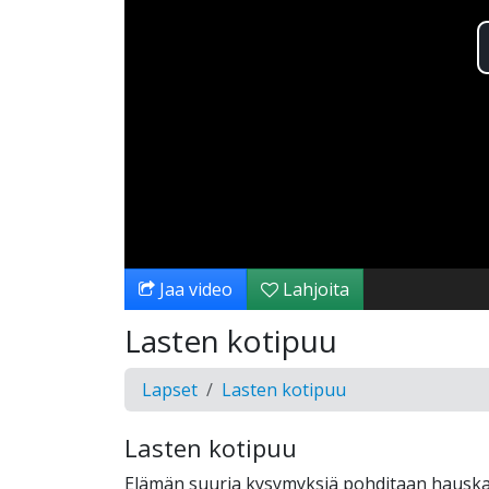
Jaa video
Lahjoita
Lasten kotipuu
Lapset
Lasten kotipuu
Lasten kotipuu
Elämän suuria kysymyksiä pohditaan hauskall