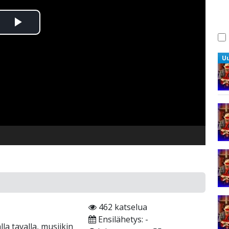
Toista
Video
U
462 katselua
Ensilähetys: -
a tavalla, musiikin