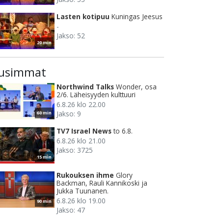
Lasten kotipuu
Kuningas Jeesus
-
Jakso: 52
20 min
usimmat
Northwind Talks
Wonder, osa
2/6. Läheisyyden kulttuuri
6.8.26 klo 22.00
Jakso: 9
60 min
TV7 Israel News
to 6.8.
6.8.26 klo 21.00
Jakso: 3725
15 min
Rukouksen ihme
Glory
Backman, Rauli Kannikoski ja
Jukka Tuunanen.
6.8.26 klo 19.00
90 min
Jakso: 47