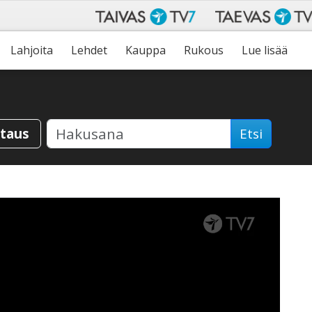
Lahjoita
Lehdet
Kauppa
Rukous
Lue lisää
staus
Etsi