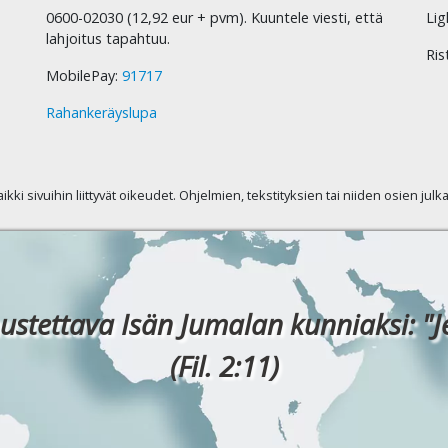
0600-02030 (12,92 eur + pvm). Kuuntele viesti, että
Lig
lahjoitus tapahtuu.
Ris
MobilePay:
91717
Rahankeräyslupa
kaikki sivuihin liittyvät oikeudet. Ohjelmien, tekstityksien tai niiden osien jul
ustettava Isän Jumalan kunniaksi: "J
(Fil. 2:11)