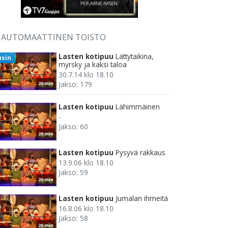
AUTOMAATTINEN TOISTO
Lasten kotipuu
Lättytaikina,
usin
myrsky ja kaksi taloa
30.7.14 klo 18.10
Jakso: 179
20 min
Lasten kotipuu
Lähimmäinen
-
Jakso: 60
20 min
Lasten kotipuu
Pysyvä rakkaus
13.9.06 klo 18.10
Jakso: 59
20 min
Lasten kotipuu
Jumalan ihmeitä
16.8.06 klo 18.10
Jakso: 58
20 min