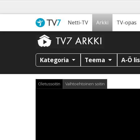
Netti-TV
Arkki
TV-opas
Kategoria
Teema
A-Ö li
Oletussoitin
Vaihtoehtoinen soitin