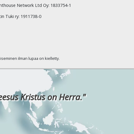
hthouse Network Ltd Oy: 1833754-1
tin Tuki ry: 1911738-0
kaiseminen ilman lupaa on kielletty.
eesus Kristus on Herra."