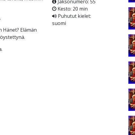
Jaksonumero: 55
Kesto: 20 min
Puhutut kielet:
.
suomi
n Hänet? Elämän
höystettynä.
.