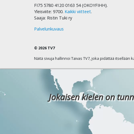
FI75 5780 4120 0163 54 (OKOYFIHH).
Yleisviite: 9700.
Kaikki viitteet
.
Saaja: Ristin Tuki ry
Palvelunkuvaus
© 2026 TV7
Näitä sivuja hallinnoi Taivas TV7, joka pidättää itsellään 
Jokaisen kielen on tunn