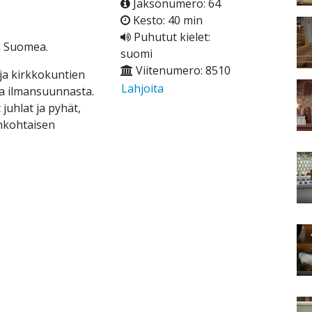
Jaksonumero: 64
Kesto: 40 min
Puhutut kielet:
a Suomea.
suomi
Viitenumero: 8510
ja kirkkokuntien
Lahjoita
ta ilmansuunnasta.
juhlat ja pyhät,
nkohtaisen