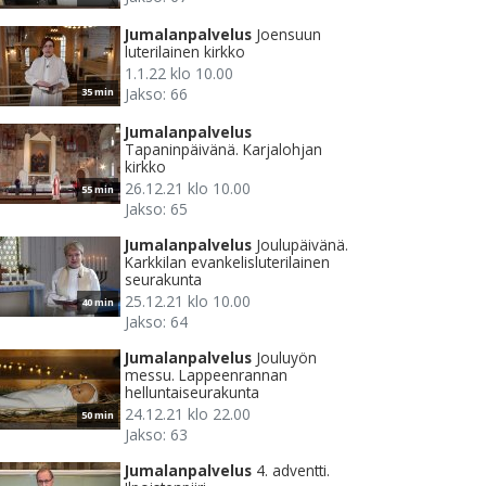
Jumalanpalvelus
Joensuun
luterilainen kirkko
1.1.22 klo 10.00
Jakso: 66
35 min
Jumalanpalvelus
Tapaninpäivänä. Karjalohjan
kirkko
26.12.21 klo 10.00
55 min
Jakso: 65
Jumalanpalvelus
Joulupäivänä.
Karkkilan evankelisluterilainen
seurakunta
25.12.21 klo 10.00
40 min
Jakso: 64
Jumalanpalvelus
Jouluyön
messu. Lappeenrannan
helluntaiseurakunta
24.12.21 klo 22.00
50 min
Jakso: 63
Jumalanpalvelus
4. adventti.