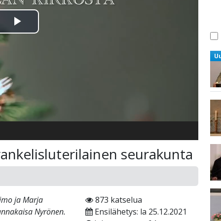
Toista
Video
U
vankelisluterilainen seurakunta
eimo ja Marja
873 katselua
Hannakaisa Nyrönen.
Ensilähetys: la 25.12.2021