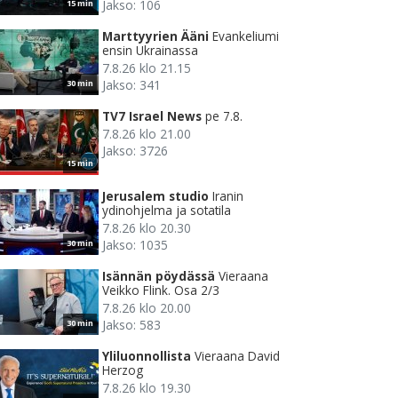
Jakso: 106
15 min
Marttyyrien Ääni
Evankeliumi
ensin Ukrainassa
7.8.26 klo 21.15
Jakso: 341
30 min
TV7 Israel News
pe 7.8.
7.8.26 klo 21.00
Jakso: 3726
15 min
Jerusalem studio
Iranin
ydinohjelma ja sotatila
7.8.26 klo 20.30
Jakso: 1035
30 min
Isännän pöydässä
Vieraana
Veikko Flink. Osa 2/3
7.8.26 klo 20.00
Jakso: 583
30 min
Yliluonnollista
Vieraana David
Herzog
7.8.26 klo 19.30