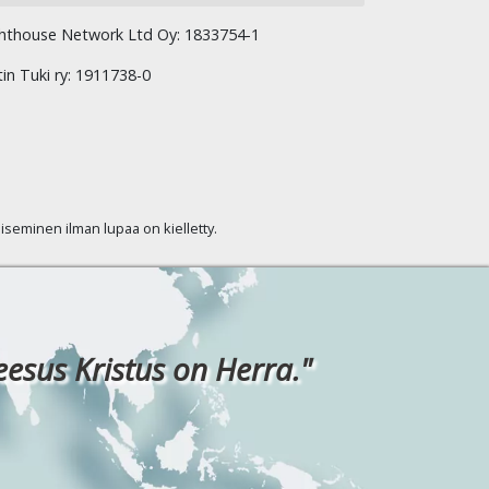
hthouse Network Ltd Oy: 1833754-1
tin Tuki ry: 1911738-0
kaiseminen ilman lupaa on kielletty.
eesus Kristus on Herra."