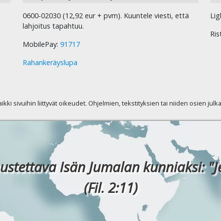
0600-02030 (12,92 eur + pvm). Kuuntele viesti, että
Lig
lahjoitus tapahtuu.
Ris
MobilePay:
91717
Rahankeräyslupa
kaikki sivuihin liittyvät oikeudet. Ohjelmien, tekstityksien tai niiden osien jul
ustettava Isän Jumalan kunniaksi: "J
(Fil. 2:11)