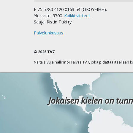
FI75 5780 4120 0163 54 (OKOYFIHH).
Yleisviite: 9700.
Kaikki viitteet
.
Saaja: Ristin Tuki ry
Palvelunkuvaus
© 2026 TV7
Näitä sivuja hallinnoi Taivas TV7, joka pidättää itsellään 
Jokaisen kielen on tunn