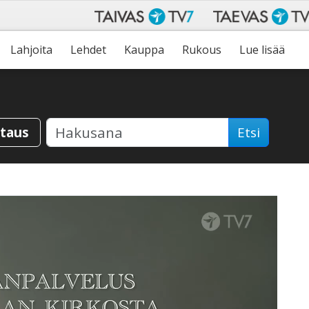
Lahjoita
Lehdet
Kauppa
Rukous
Lue lisää
staus
Etsi