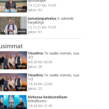
Ilpoistenpiiri
19.12.21 klo 10.00
Jakso: 62
60 min
Jumalanpalvelus
3. adventti.
Karjalohja
12.12.21 klo 10.00
Jakso: 61
60 min
usimmat
Yösoihtu
Te saatte voiman, osa
2/2
8.8.26 klo 00.00
Jakso: 26
120 min
Yösoihtu
Te saatte voiman, osa
1/2
7.8.26 klo 22.00
Jakso: 25
120 min
Kirkossa keskustellaan
Kirkollisvero
7.8.26 klo 21.45