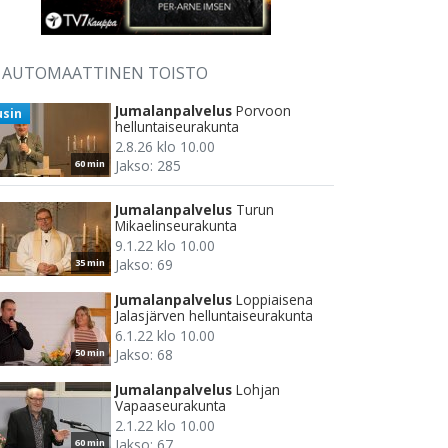
AUTOMAATTINEN TOISTO
Jumalanpalvelus
Porvoon
usin
helluntaiseurakunta
2.8.26 klo 10.00
Jakso: 285
60 min
Jumalanpalvelus
Turun
Mikaelinseurakunta
9.1.22 klo 10.00
Jakso: 69
35 min
Jumalanpalvelus
Loppiaisena
Jalasjärven helluntaiseurakunta
6.1.22 klo 10.00
Jakso: 68
50 min
Jumalanpalvelus
Lohjan
Vapaaseurakunta
2.1.22 klo 10.00
Jakso: 67
60 min