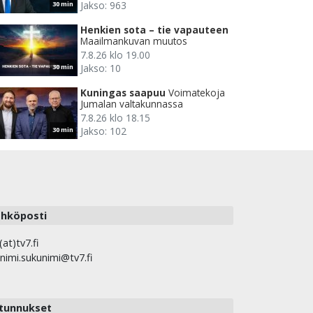
Jakso: 963
30 min
Henkien sota – tie vapauteen
Maailmankuvan muutos
7.8.26 klo 19.00
Jakso: 10
30 min
Kuningas saapuu
Voimatekoja
Jumalan valtakunnassa
7.8.26 klo 18.15
Jakso: 102
30 min
hköposti
(at)tv7.fi
nimi.sukunimi@tv7.fi
tunnukset