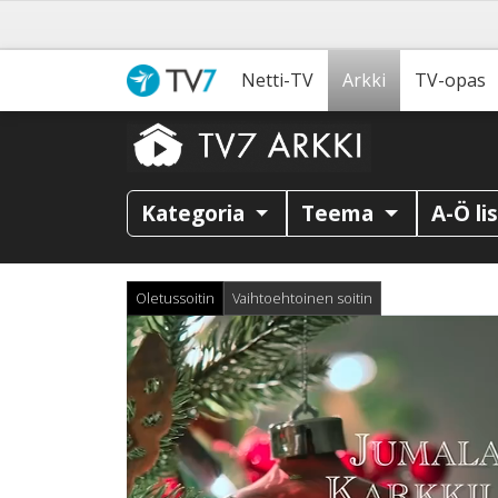
Netti-TV
Arkki
TV-opas
Kategoria
Teema
A-Ö li
Oletussoitin
Vaihtoehtoinen soitin