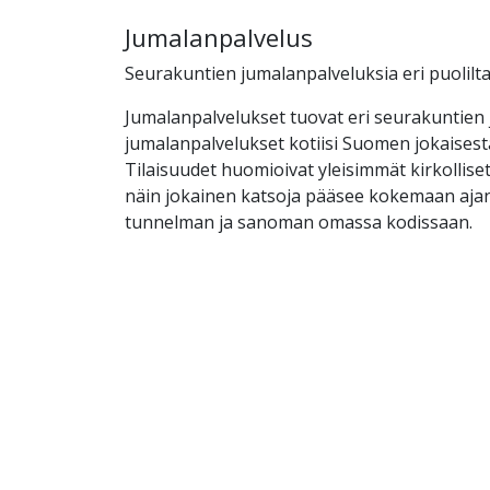
Jumalanpalvelus
Seurakuntien jumalanpalveluksia eri puolilt
Jumalanpalvelukset tuovat eri seurakuntien 
jumalanpalvelukset kotiisi Suomen jokaises
Tilaisuudet huomioivat yleisimmät kirkolliset 
näin jokainen katsoja pääsee kokemaan aja
tunnelman ja sanoman omassa kodissaan.