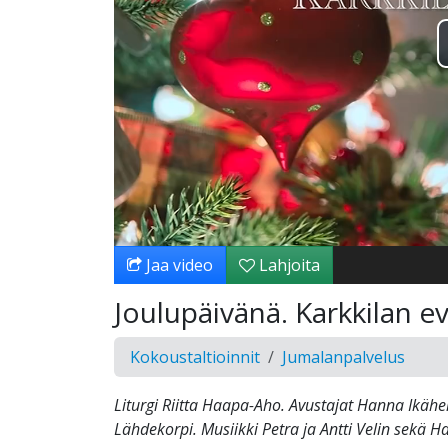
Jaa video
Lahjoita
Joulupäivänä. Karkkilan e
Kokoustaltioinnit
Jumalanpalvelus
Liturgi Riitta Haapa-Aho. Avustajat Hanna Ikäh
Lähdekorpi. Musiikki Petra ja Antti Velin sekä 