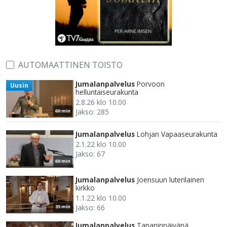
AUTOMAATTINEN TOISTO
Jumalanpalvelus
Porvoon
Uusin
helluntaiseurakunta
2.8.26 klo 10.00
Jakso: 285
60 min
Jumalanpalvelus
Lohjan Vapaaseurakunta
2.1.22 klo 10.00
Jakso: 67
60 min
Jumalanpalvelus
Joensuun luterilainen
kirkko
1.1.22 klo 10.00
Jakso: 66
35 min
Jumalanpalvelus
Tapaninpäivänä.