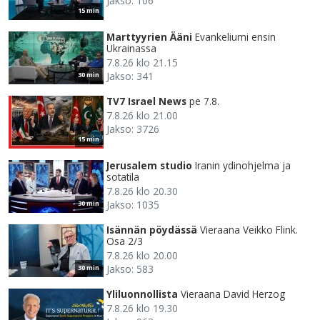
Jakso: 106
15 min
Marttyyrien Ääni
Evankeliumi ensin
Ukrainassa
7.8.26 klo 21.15
Jakso: 341
30 min
TV7 Israel News
pe 7.8.
7.8.26 klo 21.00
Jakso: 3726
15 min
Jerusalem studio
Iranin ydinohjelma ja
sotatila
7.8.26 klo 20.30
Jakso: 1035
30 min
Isännän pöydässä
Vieraana Veikko Flink.
Osa 2/3
7.8.26 klo 20.00
Jakso: 583
30 min
Yliluonnollista
Vieraana David Herzog
7.8.26 klo 19.30