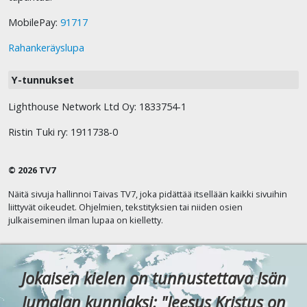
MobilePay:
91717
Rahankeräyslupa
Y-tunnukset
Lighthouse Network Ltd Oy: 1833754-1
Ristin Tuki ry: 1911738-0
© 2026 TV7
Näitä sivuja hallinnoi Taivas TV7, joka pidättää itsellään kaikki sivuihin
liittyvät oikeudet. Ohjelmien, tekstityksien tai niiden osien
julkaiseminen ilman lupaa on kielletty.
Jokaisen kielen on tunnustettava Isän
Jumalan kunniaksi: "Jeesus Kristus on