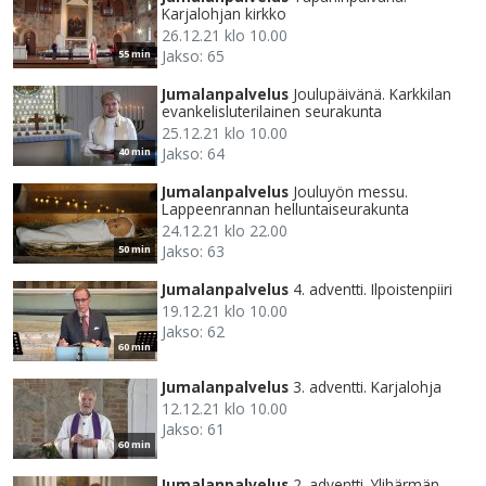
Karjalohjan kirkko
26.12.21 klo 10.00
Jakso: 65
55 min
Jumalanpalvelus
Joulupäivänä. Karkkilan
evankelisluterilainen seurakunta
25.12.21 klo 10.00
Jakso: 64
40 min
Jumalanpalvelus
Jouluyön messu.
Lappeenrannan helluntaiseurakunta
24.12.21 klo 22.00
Jakso: 63
50 min
Jumalanpalvelus
4. adventti. Ilpoistenpiiri
19.12.21 klo 10.00
Jakso: 62
60 min
Jumalanpalvelus
3. adventti. Karjalohja
12.12.21 klo 10.00
Jakso: 61
60 min
Jumalanpalvelus
2. adventti. Ylihärmän