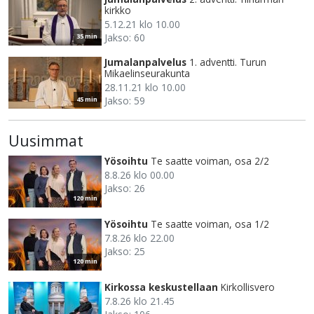
kirkko
5.12.21 klo 10.00
Jakso: 60
35 min
Jumalanpalvelus
1. adventti. Turun
Mikaelinseurakunta
28.11.21 klo 10.00
Jakso: 59
45 min
Uusimmat
Yösoihtu
Te saatte voiman, osa 2/2
8.8.26 klo 00.00
Jakso: 26
120 min
Yösoihtu
Te saatte voiman, osa 1/2
7.8.26 klo 22.00
Jakso: 25
120 min
Kirkossa keskustellaan
Kirkollisvero
7.8.26 klo 21.45