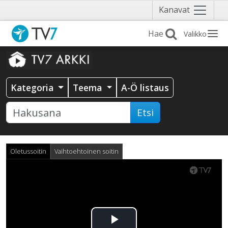
Näytä
Kanavat
valikko
Valikko
Kategoria
Teema
A-Ö listaus
Etsi
Oletussoitin
Vaihtoehtoinen soitin