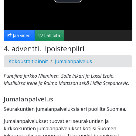
Toista
Video
Jaa video
Lahjoita
4. adventti. Ilpoistenpiiri
Kokoustaltioinnit
Jumalanpalvelus
Puhujina Jarkko Nieminen, Soile Inkari ja Lassi Erpiö.
Musiikissa Irene ja Raimo Mattsson sekä Lidija Scepancevic.
Jumalanpalvelus
Seurakuntien jumalanpalveluksia eri puolilta Suomea.
Jumalanpalvelukset tuovat eri seurakuntien ja
kirkkokuntien jumalanpalvelukset kotiisi Suomen
jokaisesta ilmansuunnasta. Tilaisuudet huomioivat