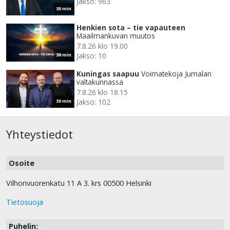
Jakso: 963
30 min
Henkien sota – tie vapauteen
Maailmankuvan muutos
7.8.26 klo 19.00
Jakso: 10
30 min
Kuningas saapuu
Voimatekoja Jumalan
valtakunnassa
7.8.26 klo 18.15
Jakso: 102
30 min
Yhteystiedot
Osoite
Vilhonvuorenkatu 11 A 3. krs 00500 Helsinki
Tietosuoja
Puhelin: