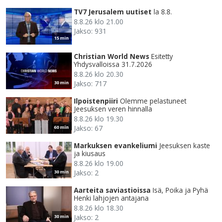
TV7 Jerusalem uutiset
la 8.8.
8.8.26 klo 21.00
Jakso: 931
15 min
Christian World News
Esitetty
Yhdysvalloissa 31.7.2026
8.8.26 klo 20.30
Jakso: 717
30 min
Ilpoistenpiiri
Olemme pelastuneet
Jeesuksen veren hinnalla
8.8.26 klo 19.30
Jakso: 67
60 min
Markuksen evankeliumi
Jeesuksen kaste
ja kiusaus
8.8.26 klo 19.00
Jakso: 2
30 min
Aarteita saviastioissa
Isä, Poika ja Pyhä
Henki lahjojen antajana
8.8.26 klo 18.30
Jakso: 2
30 min