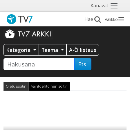
Näytä
Kanavat
valikko
Valikko
Kategoria
Teema
A-Ö listaus
Etsi
Oletussoitin
Vaihtoehtoinen soitin