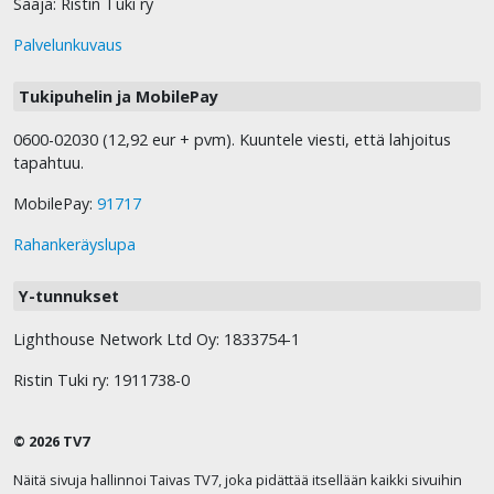
Saaja: Ristin Tuki ry
Palvelunkuvaus
Tukipuhelin ja MobilePay
0600-02030 (12,92 eur + pvm). Kuuntele viesti, että lahjoitus
tapahtuu.
MobilePay:
91717
Rahankeräyslupa
Y-tunnukset
Lighthouse Network Ltd Oy: 1833754-1
Ristin Tuki ry: 1911738-0
© 2026 TV7
Näitä sivuja hallinnoi Taivas TV7, joka pidättää itsellään kaikki sivuihin