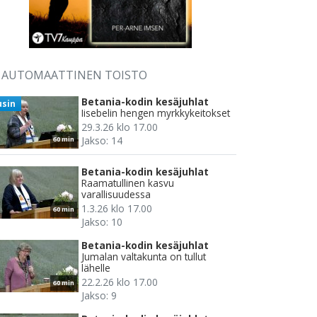
AUTOMAATTINEN TOISTO
Betania-kodin kesäjuhlat
usin
Iisebelin hengen myrkkykeitokset
29.3.26 klo 17.00
Jakso: 14
60 min
Betania-kodin kesäjuhlat
Raamatullinen kasvu
varallisuudessa
1.3.26 klo 17.00
60 min
Jakso: 10
Betania-kodin kesäjuhlat
Jumalan valtakunta on tullut
lähelle
22.2.26 klo 17.00
60 min
Jakso: 9