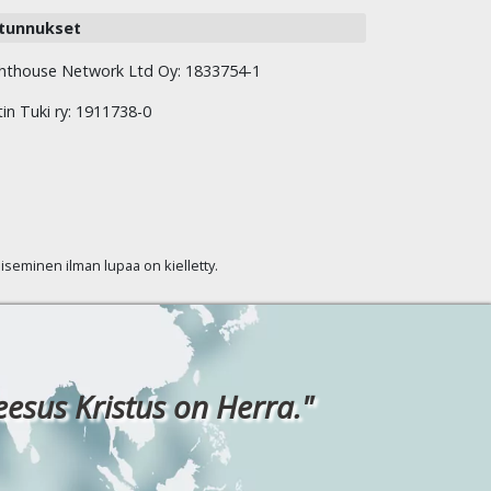
tunnukset
hthouse Network Ltd Oy: 1833754-1
tin Tuki ry: 1911738-0
kaiseminen ilman lupaa on kielletty.
eesus Kristus on Herra."