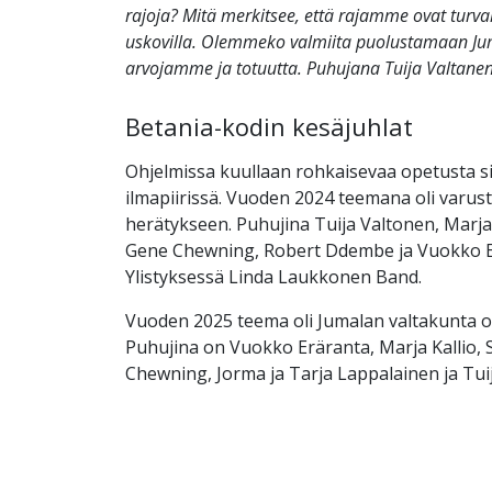
rajoja? Mitä merkitsee, että rajamme ovat turval
uskovilla. Olemmeko valmiita puolustamaan J
arvojamme ja totuutta. Puhujana Tuija Valtanen
Betania-kodin kesäjuhlat
Ohjelmissa kuullaan rohkaisevaa opetusta si
ilmapiirissä. Vuoden 2024 teemana oli varu
herätykseen. Puhujina Tuija Valtonen, Marja K
Gene Chewning, Robert Ddembe ja Vuokko E
Ylistyksessä Linda Laukkonen Band.
Vuoden 2025 teema oli Jumalan valtakunta on 
Puhujina on Vuokko Eräranta, Marja Kallio, 
Chewning, Jorma ja Tarja Lappalainen ja Tui