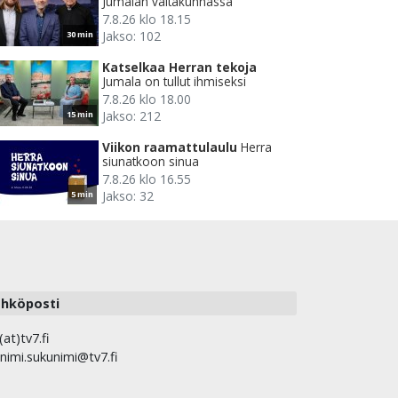
Jumalan valtakunnassa
7.8.26 klo 18.15
Jakso: 102
30 min
Katselkaa Herran tekoja
Jumala on tullut ihmiseksi
7.8.26 klo 18.00
Jakso: 212
15 min
Viikon raamattulaulu
Herra
siunatkoon sinua
7.8.26 klo 16.55
Jakso: 32
5 min
hköposti
(at)tv7.fi
nimi.sukunimi@tv7.fi