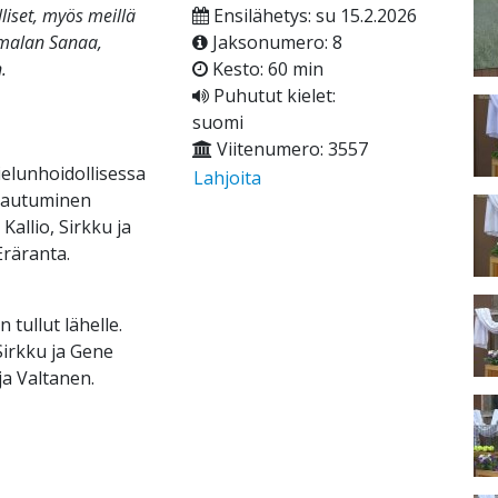
liset, myös meillä
Ensilähetys: su 15.2.2026
umalan Sanaa,
Jaksonumero: 8
.
Kesto: 60 min
Puhutut kielet:
suomi
Viitenumero: 3557
elunhoidollisessa
Lahjoita
stautuminen
allio, Sirkku ja
räranta.
tullut lähelle.
Sirkku ja Gene
ja Valtanen.