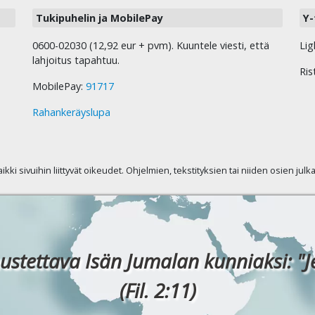
Tukipuhelin ja MobilePay
Y-
0600-02030 (12,92 eur + pvm). Kuuntele viesti, että
Lig
lahjoitus tapahtuu.
Ris
MobilePay:
91717
Rahankeräyslupa
kaikki sivuihin liittyvät oikeudet. Ohjelmien, tekstityksien tai niiden osien jul
ustettava Isän Jumalan kunniaksi: "J
(Fil. 2:11)