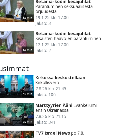
Betania-kodin kesäjuhlat
Parantuminen seksuaalisesta
orjuudesta
19.1.25 klo 17.00
60 min
Jakso: 3
Betania-kodin kesäjuhlat
Sisäisten haavojen parantuminen
12.1.25 klo 17.00
Jakso: 2
60 min
usimmat
Kirkossa keskustellaan
Kirkollisvero
7.8.26 klo 21.45
Jakso: 106
15 min
Marttyyrien Ääni
Evankeliumi
ensin Ukrainassa
7.8.26 klo 21.15
Jakso: 341
30 min
TV7 Israel News
pe 7.8.