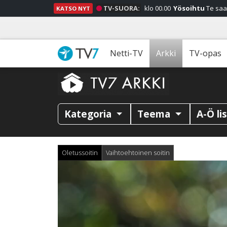
TV-SUORA:
klo 00.00
Yösoihtu
Te saa
KATSO NYT
Netti-TV
Arkki
TV-opas
Kategoria
Teema
A-Ö li
Oletussoitin
Vaihtoehtoinen soitin