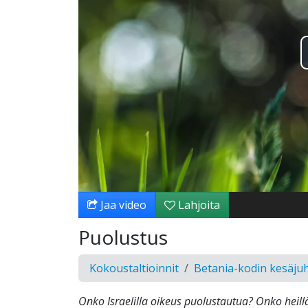
Jaa video
Lahjoita
Puolustus
Kokoustaltioinnit
Betania-kodin kesäjuh
Onko Israelilla oikeus puolustautua? Onko heill