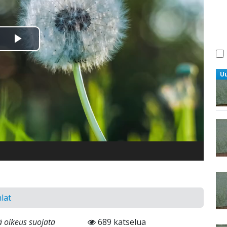
Toista
Video
U
lat
ä oikeus suojata
689 katselua