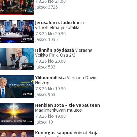
7.8.26 klo 21.00
Jakso: 3726
15 min
Jerusalem studio
Iranin
ydinohjelma ja sotatila
7.8.26 klo 20.30
Jakso: 1035
30 min
Isännän pöydässä
Vieraana
Veikko Flink. Osa 2/3
7.8.26 klo 20.00
Jakso: 583
30 min
Yliluonnollista
Vieraana David
Herzog
7.8.26 klo 19.30
Jakso: 963
30 min
Henkien sota – tie vapauteen
Maailmankuvan muutos
7.8.26 klo 19.00
Jakso: 10
30 min
Kuningas saapuu
Voimatekoja