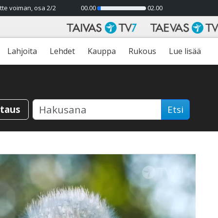
tte voiman, osa 2/2
00.00
02.00
7%
Lahjoita
Lehdet
Kauppa
Rukous
Lue lisää
staus
Etsi