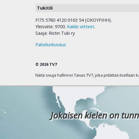
Tukitili
FI75 5780 4120 0163 54 (OKOYFIHH).
Yleisviite: 9700.
Kaikki viitteet
.
Saaja: Ristin Tuki ry
Palvelunkuvaus
© 2026 TV7
Näitä sivuja hallinnoi Taivas TV7, joka pidättää itsellään 
Jokaisen kielen on tunn