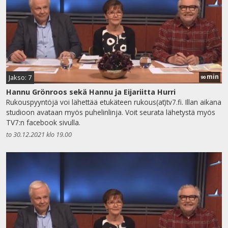
min
Jakso: 7
90
Hannu Grönroos sekä Hannu ja Eijariitta Hurri
Rukouspyyntöjä voi lähettää etukäteen rukous(at)tv7.fi. Illan aikana
studioon avataan myös puhelinlinja. Voit seurata lähetystä myös
TV7:n facebook sivulla.
to 30.12.2021 klo 19.00