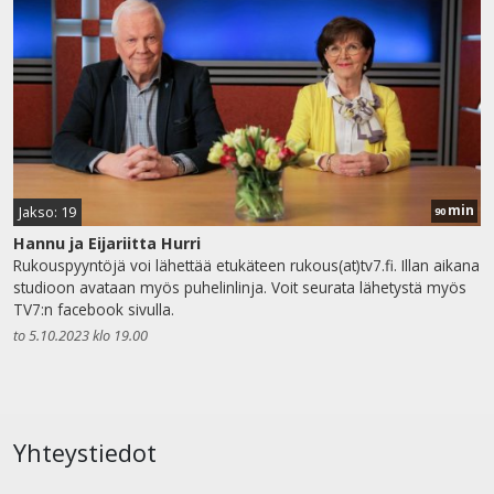
min
Jakso: 19
90
Hannu ja Eijariitta Hurri
Rukouspyyntöjä voi lähettää etukäteen rukous(at)tv7.fi. Illan aikana
studioon avataan myös puhelinlinja. Voit seurata lähetystä myös
TV7:n facebook sivulla.
to 5.10.2023 klo 19.00
Yhteystiedot