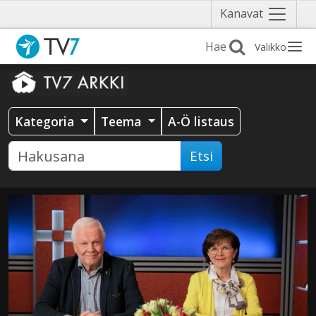
Näytä
Kanavat
valikko
Valikko
Kategoria
Teema
A-Ö listaus
Etsi