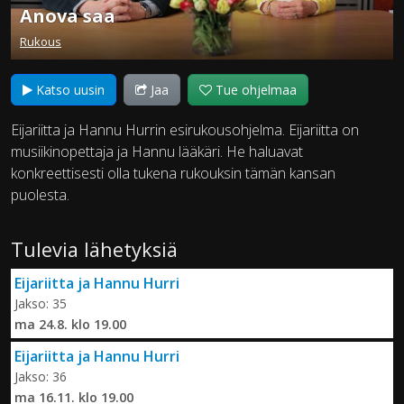
Anova saa
Rukous
Katso uusin
Jaa
Tue ohjelmaa
Eijariitta ja Hannu Hurrin esirukousohjelma. Eijariitta on
musiikinopettaja ja Hannu lääkäri. He haluavat
konkreettisesti olla tukena rukouksin tämän kansan
puolesta.
Tulevia lähetyksiä
Eijariitta ja Hannu Hurri
Jakso: 35
ma 24.8. klo 19.00
Eijariitta ja Hannu Hurri
Jakso: 36
ma 16.11. klo 19.00