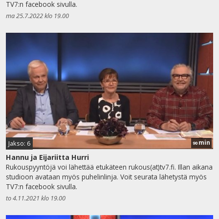
TV7:n facebook sivulla.
ma 25.7.2022 klo 19.00
min
Jakso: 6
90
Hannu ja Eijariitta Hurri
Rukouspyyntöjä voi lähettää etukäteen rukous(at)tv7.fi. Illan aikana
studioon avataan myös puhelinlinja. Voit seurata lähetystä myös
TV7:n facebook sivulla.
to 4.11.2021 klo 19.00