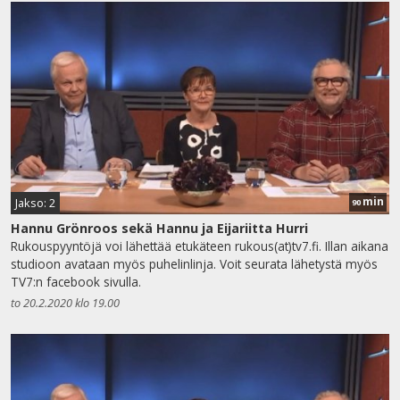
min
Jakso: 2
90
Hannu Grönroos sekä Hannu ja Eijariitta Hurri
Rukouspyyntöjä voi lähettää etukäteen rukous(at)tv7.fi. Illan aikana
studioon avataan myös puhelinlinja. Voit seurata lähetystä myös
TV7:n facebook sivulla.
to 20.2.2020 klo 19.00