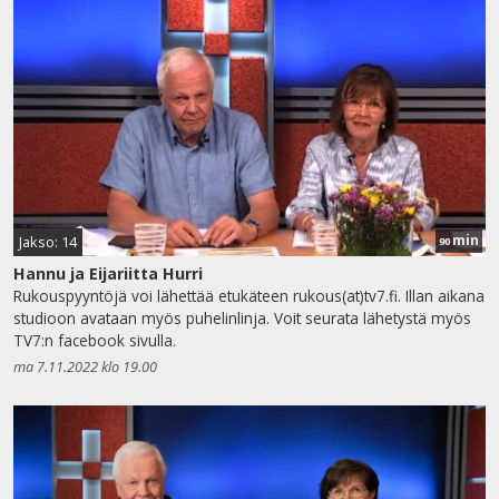
min
Jakso: 14
90
Hannu ja Eijariitta Hurri
Rukouspyyntöjä voi lähettää etukäteen rukous(at)tv7.fi. Illan aikana
studioon avataan myös puhelinlinja. Voit seurata lähetystä myös
TV7:n facebook sivulla.
ma 7.11.2022 klo 19.00