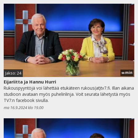
min
Jakso: 24
90
Eijariitta ja Hannu Hurri
Rukouspyyntöjä voi lähettää etukäteen rukous(at)tv7.fi. Illan aikana
studioon avataan myös puhelinlinja. Voit seurata lähetystä myös
TV7:n facebook sivulla.
ma 16.9.2024 klo 19.00