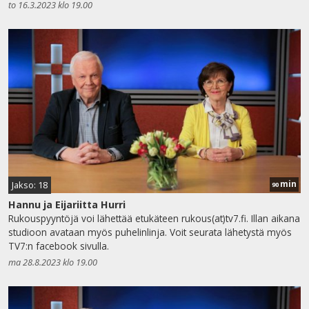
to 16.3.2023 klo 19.00
min
Jakso: 18
90
Hannu ja Eijariitta Hurri
Rukouspyyntöjä voi lähettää etukäteen rukous(at)tv7.fi. Illan aikana
studioon avataan myös puhelinlinja. Voit seurata lähetystä myös
TV7:n facebook sivulla.
ma 28.8.2023 klo 19.00