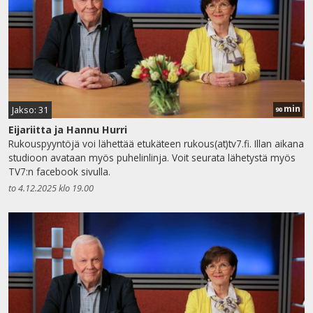
min
Jakso: 31
90
Eijariitta ja Hannu Hurri
Rukouspyyntöjä voi lähettää etukäteen rukous(at)tv7.fi. Illan aikana
studioon avataan myös puhelinlinja. Voit seurata lähetystä myös
TV7:n facebook sivulla.
to 4.12.2025 klo 19.00