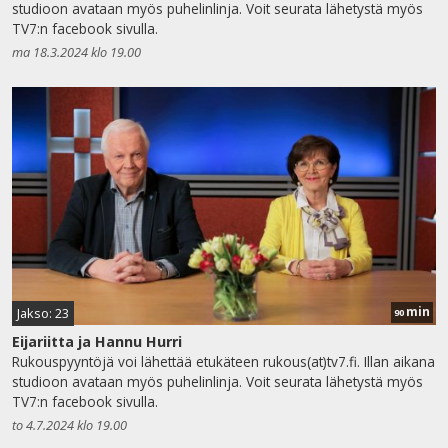
studioon avataan myös puhelinlinja. Voit seurata lähetystä myös
TV7:n facebook sivulla.
ma 18.3.2024 klo 19.00
min
Jakso: 23
90
Eijariitta ja Hannu Hurri
Rukouspyyntöjä voi lähettää etukäteen rukous(at)tv7.fi. Illan aikana
studioon avataan myös puhelinlinja. Voit seurata lähetystä myös
TV7:n facebook sivulla.
to 4.7.2024 klo 19.00