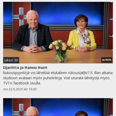
min
Jakso: 30
90
Eijariitta ja Hannu Hurri
Rukouspyyntöjä voi lähettää etukäteen rukous(at)tv7.fi. Illan aikana
studioon avataan myös puhelinlinja. Voit seurata lähetystä myös
TV7:n facebook sivulla.
ma 22.9.2025 klo 19.00