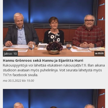
min
Jakso: 10
90
Hannu Grönroos sekä Hannu ja Eijariitta Hurri
Rukouspyyntöjä voi lähettää etukäteen rukous(at)tv7.fi. Illan aikana
studioon avataan myös puhelinlinja. Voit seurata lähetystä myös
TV7:n facebook sivulla.
ma 30.5.2022 klo 19.00