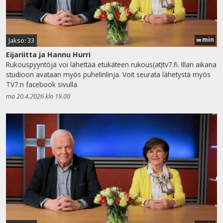
min
Jakso: 33
90
Eijariitta ja Hannu Hurri
Rukouspyyntöjä voi lähettää etukäteen rukous(at)tv7.fi. Illan aikana
studioon avataan myös puhelinlinja. Voit seurata lähetystä myös
TV7:n facebook sivulla.
ma 20.4.2026 klo 19.00