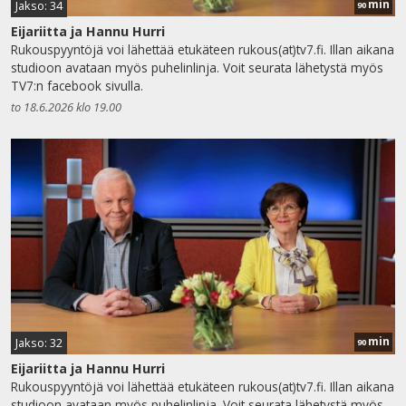
min
Jakso: 34
90
Eijariitta ja Hannu Hurri
Rukouspyyntöjä voi lähettää etukäteen rukous(at)tv7.fi. Illan aikana
studioon avataan myös puhelinlinja. Voit seurata lähetystä myös
TV7:n facebook sivulla.
to 18.6.2026 klo 19.00
min
Jakso: 32
90
Eijariitta ja Hannu Hurri
Rukouspyyntöjä voi lähettää etukäteen rukous(at)tv7.fi. Illan aikana
studioon avataan myös puhelinlinja. Voit seurata lähetystä myös