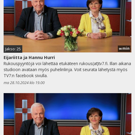
min
Jakso: 25
90
Eijariitta ja Hannu Hurri
Rukouspyyntöjä voi lähettää etukäteen rukous(at)tv7.fi. Illan aikana
studioon avataan myös puhelinlinja. Voit seurata lähetystä myös
TV7:n facebook sivulla.
ma 28.10.2024 klo 19.00