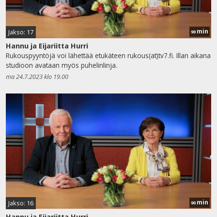
min
Jakso: 17
90
Hannu ja Eijariitta Hurri
Rukouspyyntöjä voi lähettää etukäteen rukous(at)tv7.fi. Illan aikana
studioon avataan myös puhelinlinja.
ma 24.7.2023 klo 19.00
min
Jakso: 16
90
Hannu ja Eijariitta Hurri