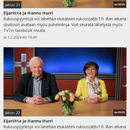
min
Jakso: 21
90
Eijariitta ja Hannu Hurri
Rukouspyyntöjä voi lähettää etukäteen rukous(at)tv7.fi. Illan aikana
studioon avataan myös puhelinlinja. Voit seurata lähetystä myös
TV7:n facebook sivulla.
to 1.2.2024 klo 19.00
min
Jakso: 22
90
Eijariitta ja Hannu Hurri
Rukouspyyntöjä voi lähettää etukäteen rukous(at)tv7.fi. Illan aikana