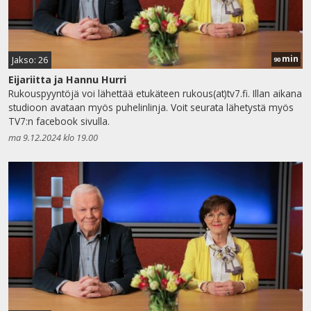
min
Jakso: 26
90
Eijariitta ja Hannu Hurri
Rukouspyyntöjä voi lähettää etukäteen rukous(at)tv7.fi. Illan aikana
studioon avataan myös puhelinlinja. Voit seurata lähetystä myös
TV7:n facebook sivulla.
ma 9.12.2024 klo 19.00