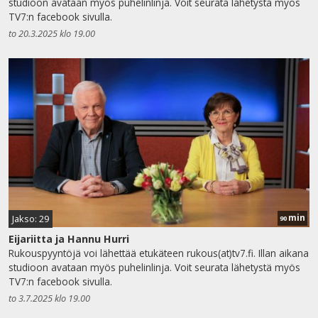
studioon avataan myös puhelinlinja. Voit seurata lähetystä myös
TV7:n facebook sivulla.
to 20.3.2025 klo 19.00
min
Jakso: 29
90
Eijariitta ja Hannu Hurri
Rukouspyyntöjä voi lähettää etukäteen rukous(at)tv7.fi. Illan aikana
studioon avataan myös puhelinlinja. Voit seurata lähetystä myös
TV7:n facebook sivulla.
to 3.7.2025 klo 19.00