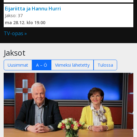
Eijariitta ja Hannu Hurri
Jakso: 37
ma 28.12. klo 19.00
TV-opas »
Jaksot
Uusimmat
A – Ö
Viimeksi lähetetty
Tulossa