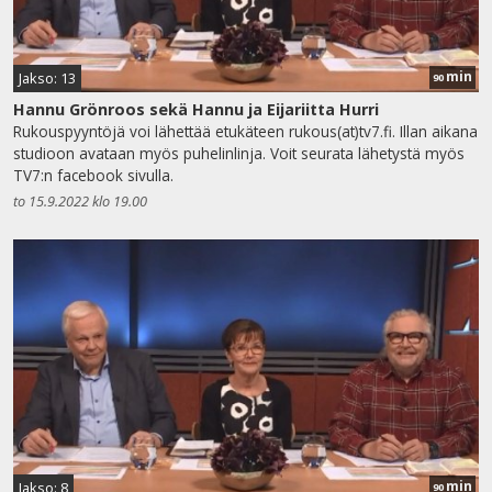
min
Jakso: 13
90
Hannu Grönroos sekä Hannu ja Eijariitta Hurri
Rukouspyyntöjä voi lähettää etukäteen rukous(at)tv7.fi. Illan aikana
studioon avataan myös puhelinlinja. Voit seurata lähetystä myös
TV7:n facebook sivulla.
to 15.9.2022 klo 19.00
min
Jakso: 8
90