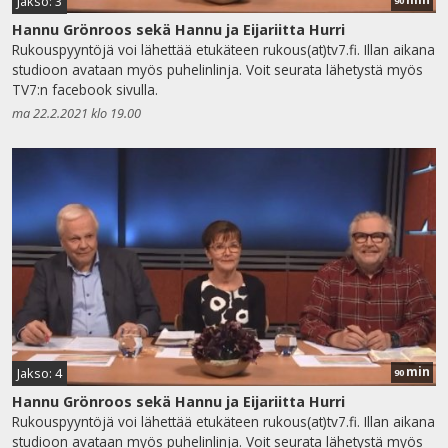
Jakso: 3
90
Hannu Grönroos sekä Hannu ja Eijariitta Hurri
Rukouspyyntöjä voi lähettää etukäteen rukous(at)tv7.fi. Illan aikana
studioon avataan myös puhelinlinja. Voit seurata lähetystä myös
TV7:n facebook sivulla.
ma 22.2.2021 klo 19.00
min
Jakso: 4
90
Hannu Grönroos sekä Hannu ja Eijariitta Hurri
Rukouspyyntöjä voi lähettää etukäteen rukous(at)tv7.fi. Illan aikana
studioon avataan myös puhelinlinja. Voit seurata lähetystä myös