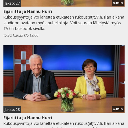
min
Jakso: 27
90
Eijariitta ja Hannu Hurri
Rukouspyyntöjä voi lähettää etukäteen rukous(at)tv7.fi. Illan aikana
studioon avataan myös puhelinlinja. Voit seurata lähetystä myös
TV7:n facebook sivulla.
to 30.1.2025 klo 19.00
min
Jakso: 28
90
Eijariitta ja Hannu Hurri
Rukouspyyntöjä voi lähettää etukäteen rukous(at)tv7.fi. Illan aikana