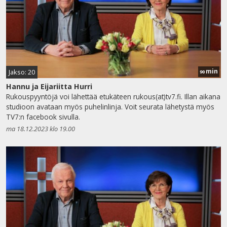
min
Jakso: 20
90
Hannu ja Eijariitta Hurri
Rukouspyyntöjä voi lähettää etukäteen rukous(at)tv7.fi. Illan aikana
studioon avataan myös puhelinlinja. Voit seurata lähetystä myös
TV7:n facebook sivulla.
ma 18.12.2023 klo 19.00