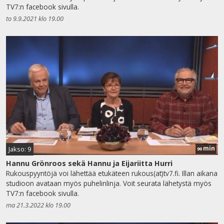
TV7:n facebook sivulla.
to 9.9.2021 klo 19.00
min
Jakso: 9
90
Hannu Grönroos sekä Hannu ja Eijariitta Hurri
Rukouspyyntöjä voi lähettää etukäteen rukous(at)tv7.fi. Illan aikana
studioon avataan myös puhelinlinja. Voit seurata lähetystä myös
TV7:n facebook sivulla.
ma 21.3.2022 klo 19.00