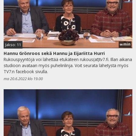
min
Jakso: 11
90
Hannu Grönroos sekä Hannu ja Eijariitta Hurri
Rukouspyyntöjä voi lähettää etukäteen rukous(at)tv7.fi. Illan aikana
studioon avataan myös puhelinlinja. Voit seurata lähetystä myös
TV7:n facebook sivulla.
ma 20.6.2022 klo 19.00