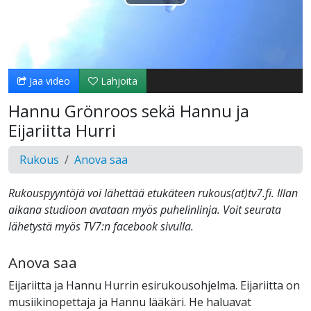
Toista
Video
Jaa video
Lahjoita
Hannu Grönroos sekä Hannu ja
Eijariitta Hurri
Rukous
Anova saa
Rukouspyyntöjä voi lähettää etukäteen rukous(at)tv7.fi. Illan
aikana studioon avataan myös puhelinlinja. Voit seurata
lähetystä myös TV7:n facebook sivulla.
Anova saa
Eijariitta ja Hannu Hurrin esirukousohjelma. Eijariitta on
musiikinopettaja ja Hannu lääkäri. He haluavat