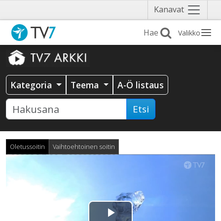
Näytä
Kanavat
valikko
Valikko
Kategoria
Teema
A-Ö listaus
Etsi
Oletussoitin
Vaihtoehtoinen soitin