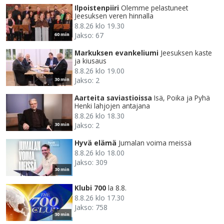
Ilpoistenpiiri
Olemme pelastuneet
Jeesuksen veren hinnalla
8.8.26 klo 19.30
Jakso: 67
60 min
Markuksen evankeliumi
Jeesuksen kaste
ja kiusaus
8.8.26 klo 19.00
Jakso: 2
30 min
Aarteita saviastioissa
Isä, Poika ja Pyhä
Henki lahjojen antajana
8.8.26 klo 18.30
Jakso: 2
30 min
Hyvä elämä
Jumalan voima meissä
8.8.26 klo 18.00
Jakso: 309
30 min
Klubi 700
la 8.8.
8.8.26 klo 17.30
Jakso: 758
30 min