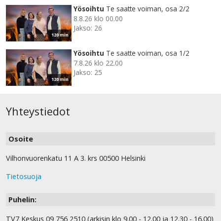
Yösoihtu
Te saatte voiman, osa 2/2
8.8.26 klo 00.00
Jakso: 26
120 min
Yösoihtu
Te saatte voiman, osa 1/2
7.8.26 klo 22.00
Jakso: 25
120 min
Yhteystiedot
Osoite
Vilhonvuorenkatu 11 A 3. krs 00500 Helsinki
Tietosuoja
Puhelin:
TV7 Keskus 09 756 2510 (arkisin klo 9.00 - 12.00 ja 12.30 - 16.00)