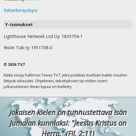
Rahankeräyslupa
Y-tunnukset
Lighthouse Network Ltd Oy: 1833754-1
Ristin Tuki ry: 1911738-0
© 2026 TV7
Näitä sivuja hallinnoi Taivas TV7, joka pidättää itsellään kaikki sivuihin
liittyvät oikeudet. Ohjelmien, tekstityksien tai niiden osien
julkaiseminen ilman lupaa on kielletty.
Jokaisen kielen on tunnustettava Isän
Jumalan kunniaksi: "Jeesus Kristus on
Herra." (Fil. 2:11)