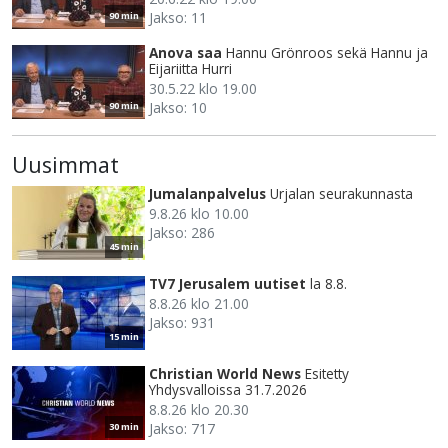
Jakso: 11
90 min
Anova saa
Hannu Grönroos sekä Hannu ja
Eijariitta Hurri
30.5.22 klo 19.00
Jakso: 10
90 min
Uusimmat
Jumalanpalvelus
Urjalan seurakunnasta
9.8.26 klo 10.00
Jakso: 286
45 min
TV7 Jerusalem uutiset
la 8.8.
8.8.26 klo 21.00
Jakso: 931
15 min
Christian World News
Esitetty
Yhdysvalloissa 31.7.2026
8.8.26 klo 20.30
Jakso: 717
30 min