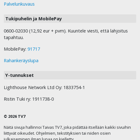
Palvelunkuvaus
Tukipuhelin ja MobilePay
0600-02030 (12,92 eur + pvm). Kuuntele viesti, että lahjoitus
tapahtuu.
MobilePay:
91717
Rahankeräyslupa
Y-tunnukset
Lighthouse Network Ltd Oy: 1833754-1
Ristin Tuki ry: 1911738-0
© 2026 TV7
Näitä sivuja hallinnoi Taivas TV7, joka pidättää itsellään kaikki sivuihin
liittyvät oikeudet. Ohjelmien, tekstityksien tai niiden osien
julkaiseminen ilman lupaa on kielletty.