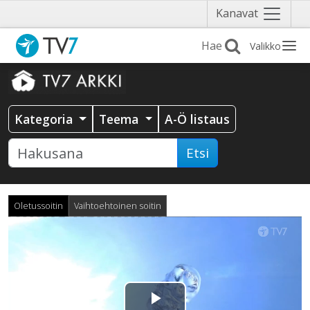
Näytä
Kanavat
valikko
Valikko
Kategoria
Teema
A-Ö listaus
Etsi
Oletussoitin
Vaihtoehtoinen soitin