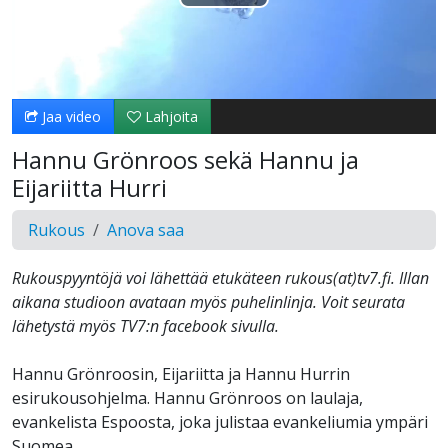
Toista
Video
Jaa video
Lahjoita
Hannu Grönroos sekä Hannu ja
Eijariitta Hurri
Rukous
Anova saa
Rukouspyyntöjä voi lähettää etukäteen rukous(at)tv7.fi. Illan
aikana studioon avataan myös puhelinlinja. Voit seurata
lähetystä myös TV7:n facebook sivulla.
Hannu Grönroosin, Eijariitta ja Hannu Hurrin
esirukousohjelma. Hannu Grönroos on laulaja,
evankelista Espoosta, joka julistaa evankeliumia ympäri
Suomea.