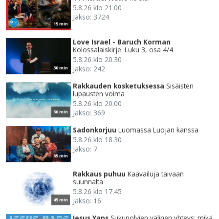
5.8.26 klo 21.00
Jakso: 3724
15 min
Love Israel - Baruch Korman
Kolossalaiskirje. Luku 3, osa 4/4
5.8.26 klo 20.30
Jakso: 242
30 min
Rakkauden kosketuksessa
Sisäisten
lupausten voima
5.8.26 klo 20.00
Jakso: 369
30 min
Sadonkorjuu
Luomassa Luojan kanssa
5.8.26 klo 18.30
Jakso: 7
85 min
Rakkaus puhuu
Kaavailuja taivaan
suunnalta
5.8.26 klo 17.45
Jakso: 16
45 min
Jesus Yaps
Sukupolvien välinen yhteys: mikä