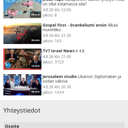
on ollut estämässä sitä?
4.8.26 klo 22.00
Jakso: 8
50 min
Gospel First - Evankeliumi ensin
Älkää
murehtiko
4.8.26 klo 21.30
Jakso: 163
30 min
TV7 Israel News
ti 4.8.
4.8.26 klo 21.00
Jakso: 3723
15 min
Jerusalem studio
Libanon: Diplomatian ja
sodan välissä
4.8.26 klo 20.30
Jakso: 1034
30 min
Yhteystiedot
Osoite