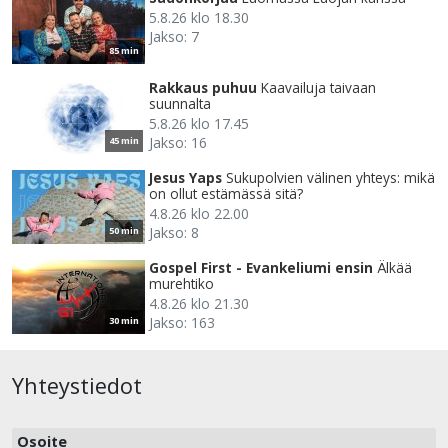
5.8.26 klo 18.30
Jakso: 7
85 min
Rakkaus puhuu
Kaavailuja taivaan
suunnalta
5.8.26 klo 17.45
Jakso: 16
45 min
Jesus Yaps
Sukupolvien välinen yhteys: mikä
on ollut estämässä sitä?
4.8.26 klo 22.00
Jakso: 8
50 min
Gospel First - Evankeliumi ensin
Älkää
murehtiko
4.8.26 klo 21.30
Jakso: 163
30 min
Yhteystiedot
Osoite