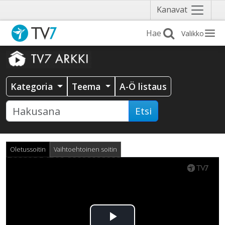
Näytä
Kanavat
valikko
Valikko
Kategoria
Teema
A-Ö listaus
Etsi
Oletussoitin
Vaihtoehtoinen soitin