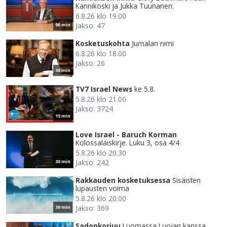
Kannikoski ja Jukka Tuunanen.
6.8.26 klo 19.00
Jakso: 47
90 min
Kosketuskohta
Jumalan nimi
6.8.26 klo 18.00
Jakso: 26
30 min
TV7 Israel News
ke 5.8.
5.8.26 klo 21.00
Jakso: 3724
15 min
Love Israel - Baruch Korman
Kolossalaiskirje. Luku 3, osa 4/4
5.8.26 klo 20.30
Jakso: 242
30 min
Rakkauden kosketuksessa
Sisäisten
lupausten voima
5.8.26 klo 20.00
Jakso: 369
30 min
Sadonkorjuu
Luomassa Luojan kanssa