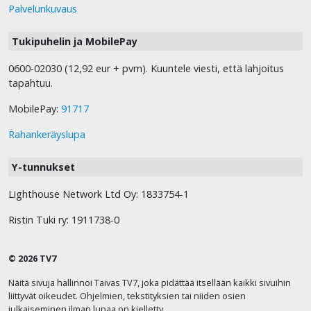
Palvelunkuvaus
Tukipuhelin ja MobilePay
0600-02030 (12,92 eur + pvm). Kuuntele viesti, että lahjoitus
tapahtuu.
MobilePay:
91717
Rahankeräyslupa
Y-tunnukset
Lighthouse Network Ltd Oy: 1833754-1
Ristin Tuki ry: 1911738-0
© 2026 TV7
Näitä sivuja hallinnoi Taivas TV7, joka pidättää itsellään kaikki sivuihin
liittyvät oikeudet. Ohjelmien, tekstityksien tai niiden osien
julkaiseminen ilman lupaa on kielletty.