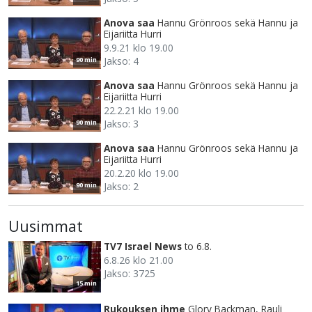
Anova saa
Hannu Grönroos sekä Hannu ja
Eijariitta Hurri
9.9.21 klo 19.00
Jakso: 4
90 min
Anova saa
Hannu Grönroos sekä Hannu ja
Eijariitta Hurri
22.2.21 klo 19.00
Jakso: 3
90 min
Anova saa
Hannu Grönroos sekä Hannu ja
Eijariitta Hurri
20.2.20 klo 19.00
Jakso: 2
90 min
Uusimmat
TV7 Israel News
to 6.8.
6.8.26 klo 21.00
Jakso: 3725
15 min
Rukouksen ihme
Glory Backman, Rauli