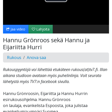
Toista
Video
Jaa video
Lahjoita
Hannu Grönroos sekä Hannu ja
Eijariitta Hurri
Rukous
Anova saa
Rukouspyyntöjä voi lähettää etukäteen rukous(at)tv7.fi. Illan
aikana studioon avataan myös puhelinlinja. Voit seurata
lähetystä myös TV7:n facebook sivulla.
Hannu Grönroosin, Eijariitta ja Hannu Hurrin
esirukousohjelma. Hannu Grönroos
on laulaja, evankelista Espoosta, joka julistaa
evankeliumia ympäri Suomea.