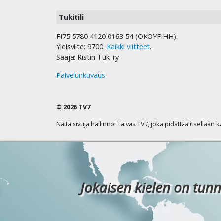
Tukitili
FI75 5780 4120 0163 54 (OKOYFIHH).
Yleisviite: 9700.
Kaikki viitteet
.
Saaja: Ristin Tuki ry
Palvelunkuvaus
© 2026 TV7
Näitä sivuja hallinnoi Taivas TV7, joka pidättää itsellään 
Jokaisen kielen on tunn