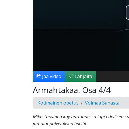
Jaa video
Lahjoita
Armahtakaa. Osa 4/4
Kotimainen opetus
Voimaa Sanasta
Mika Tuovinen käy hartaudessa läpi edellisen s
jumalanpalveluksen tekstit.