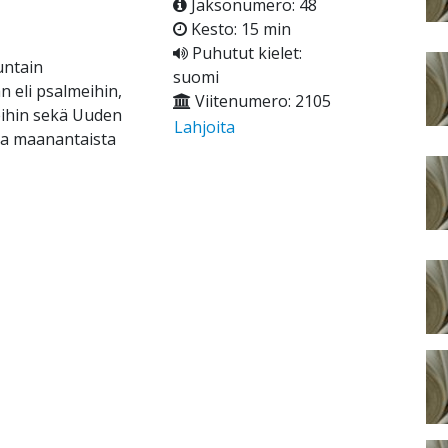
Jaksonumero: 48
Kesto: 15 min
Puhutut kielet:
untain
suomi
 eli psalmeihin,
Viitenumero: 2105
eihin sekä Uuden
Lahjoita
ina maanantaista