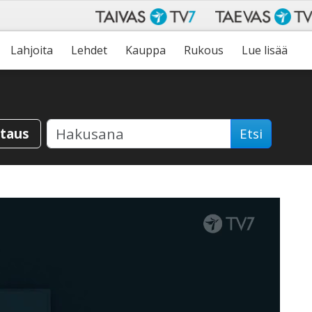
Lahjoita
Lehdet
Kauppa
Rukous
Lue lisää
staus
Etsi