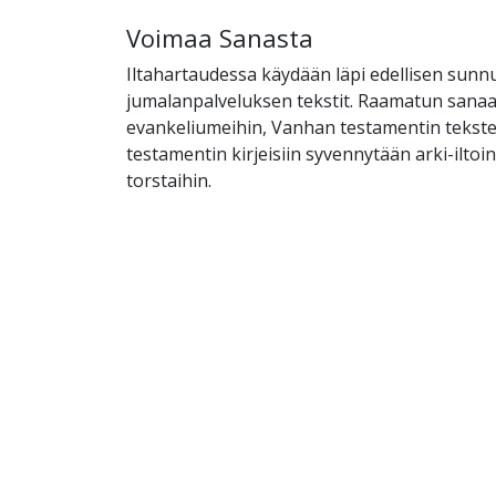
Voimaa Sanasta
Iltahartaudessa käydään läpi edellisen sunn
jumalanpalveluksen tekstit. Raamatun sanaan
evankeliumeihin, Vanhan testamentin tekst
testamentin kirjeisiin syvennytään arki-ilto
torstaihin.