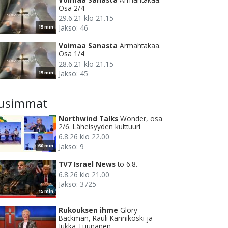
Osa 2/4
29.6.21 klo 21.15
Jakso: 46
15 min
Voimaa Sanasta
Armahtakaa.
Osa 1/4
28.6.21 klo 21.15
Jakso: 45
15 min
usimmat
Northwind Talks
Wonder, osa
2/6. Läheisyyden kulttuuri
6.8.26 klo 22.00
Jakso: 9
60 min
TV7 Israel News
to 6.8.
6.8.26 klo 21.00
Jakso: 3725
15 min
Rukouksen ihme
Glory
Backman, Rauli Kannikoski ja
Jukka Tuunanen.