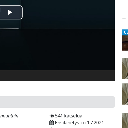
Toista
Video
U
unnuntain
541 katselua
Ensilähetys: to 1.7.2021