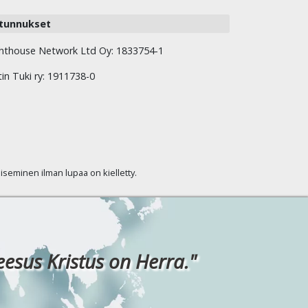
tunnukset
hthouse Network Ltd Oy: 1833754-1
tin Tuki ry: 1911738-0
kaiseminen ilman lupaa on kielletty.
eesus Kristus on Herra."