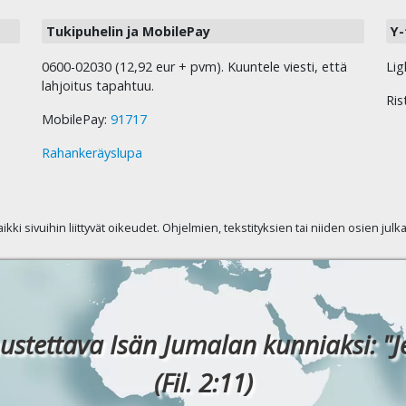
Tukipuhelin ja MobilePay
Y-
0600-02030 (12,92 eur + pvm). Kuuntele viesti, että
Lig
lahjoitus tapahtuu.
Ris
MobilePay:
91717
Rahankeräyslupa
kaikki sivuihin liittyvät oikeudet. Ohjelmien, tekstityksien tai niiden osien jul
ustettava Isän Jumalan kunniaksi: "J
(Fil. 2:11)