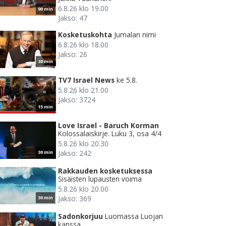
6.8.26 klo 19.00
90 min
Jakso: 47
Kosketuskohta
Jumalan nimi
6.8.26 klo 18.00
Jakso: 26
30 min
TV7 Israel News
ke 5.8.
5.8.26 klo 21.00
Jakso: 3724
15 min
Love Israel - Baruch Korman
Kolossalaiskirje. Luku 3, osa 4/4
5.8.26 klo 20.30
Jakso: 242
30 min
Rakkauden kosketuksessa
Sisäisten lupausten voima
5.8.26 klo 20.00
Jakso: 369
30 min
Sadonkorjuu
Luomassa Luojan
kanssa