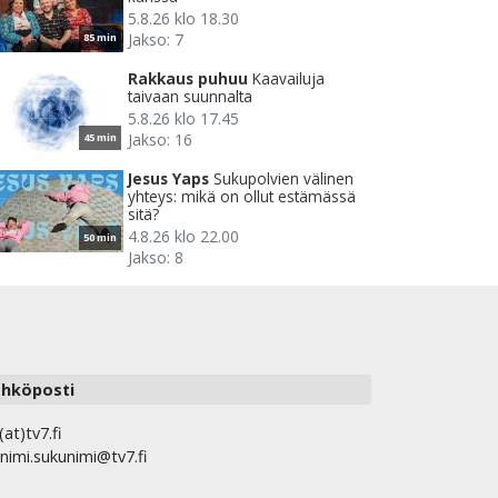
5.8.26 klo 18.30
Jakso: 7
85 min
Rakkaus puhuu
Kaavailuja
taivaan suunnalta
5.8.26 klo 17.45
Jakso: 16
45 min
Jesus Yaps
Sukupolvien välinen
yhteys: mikä on ollut estämässä
sitä?
4.8.26 klo 22.00
50 min
Jakso: 8
hköposti
(at)tv7.fi
nimi.sukunimi@tv7.fi