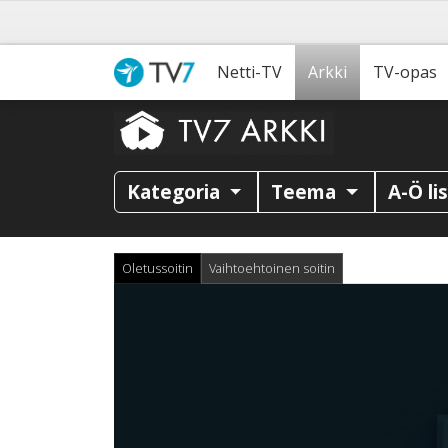
Netti-TV
Arkki
TV-opas
Kategoria
Teema
A-Ö li
Oletussoitin
Vaihtoehtoinen soitin