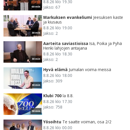
8.8.26 klo 19.30
Jakso: 67
60 min
Markuksen evankeliumi
Jeesuksen kaste
ja kiusaus
8.8.26 klo 19.00
Jakso: 2
30 min
Aarteita saviastioissa
Isä, Poika ja Pyhä
Henki lahjojen antajana
8.8.26 klo 18.30
Jakso: 2
30 min
Hyvä elämä
Jumalan voima meissä
8.8.26 klo 18.00
Jakso: 309
30 min
Klubi 700
la 8.8.
8.8.26 klo 17.30
Jakso: 758
30 min
Yösoihtu
Te saatte voiman, osa 2/2
8.8.26 klo 00.00