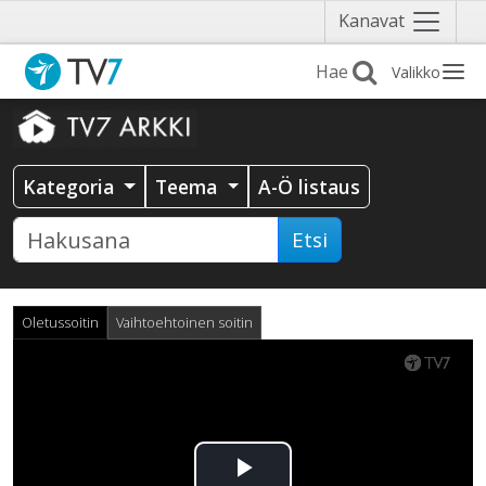
Näytä
Kanavat
valikko
Valikko
Kategoria
Teema
A-Ö listaus
Etsi
Oletussoitin
Vaihtoehtoinen soitin