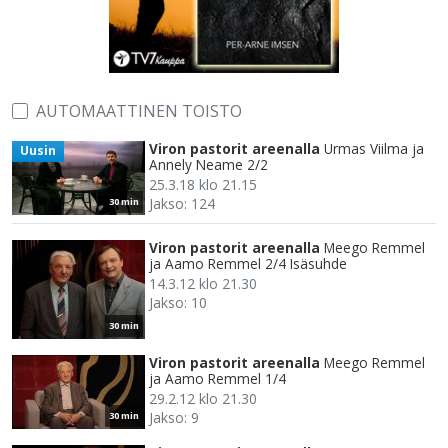
AUTOMAATTINEN TOISTO
Viron pastorit areenalla
Urmas Viilma ja
Uusin
Annely Neame 2/2
25.3.18 klo 21.15
Jakso: 124
30 min
Viron pastorit areenalla
Meego Remmel
ja Aamo Remmel 2/4 Isäsuhde
14.3.12 klo 21.30
Jakso: 10
30 min
Viron pastorit areenalla
Meego Remmel
ja Aamo Remmel 1/4
29.2.12 klo 21.30
Jakso: 9
30 min