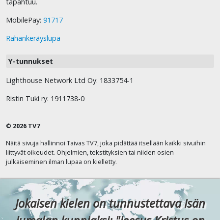
tapahtuu.
MobilePay:
91717
Rahankeräyslupa
Y-tunnukset
Lighthouse Network Ltd Oy: 1833754-1
Ristin Tuki ry: 1911738-0
© 2026 TV7
Näitä sivuja hallinnoi Taivas TV7, joka pidättää itsellään kaikki sivuihin
liittyvät oikeudet. Ohjelmien, tekstityksien tai niiden osien
julkaiseminen ilman lupaa on kielletty.
Jokaisen kielen on tunnustettava Isän