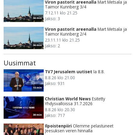
Viron pastorit areenalla
Mart Metsala ja
Taimor Kunnberg 3/4
7.12.11 klo 21.25
Jakso: 3
30 min
Viron pastorit areenalla
Mart Metsala ja
Taimor Kunnberg 2/4
23.11.11 klo 21.25
Jakso: 2
30 min
Uusimmat
TV7 Jerusalem uutiset
la 8.8.
8.8.26 klo 21.00
Jakso: 931
15 min
Christian World News
Esitetty
Yhdysvalloissa 31.7.2026
8.8.26 klo 20.30
Jakso: 717
30 min
Ilpoistenpiiri
Olemme pelastuneet
Jeesuksen veren hinnalla