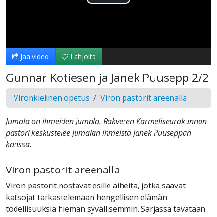
Toista
Video
Jaa video
Lahjoita
Gunnar Kotiesen ja Janek Puusepp 2/2
Vironkielinen opetus
Viron pastorit areenalla
Jumala on ihmeiden Jumala. Rakveren Karmeliseurakunnan
pastori keskustelee Jumalan ihmeistä Janek Puuseppan
kanssa.
Viron pastorit areenalla
Viron pastorit nostavat esille aiheita, jotka saavat
katsojat tarkastelemaan hengellisen elämän
todellisuuksia hieman syvällisemmin. Sarjassa tavataan