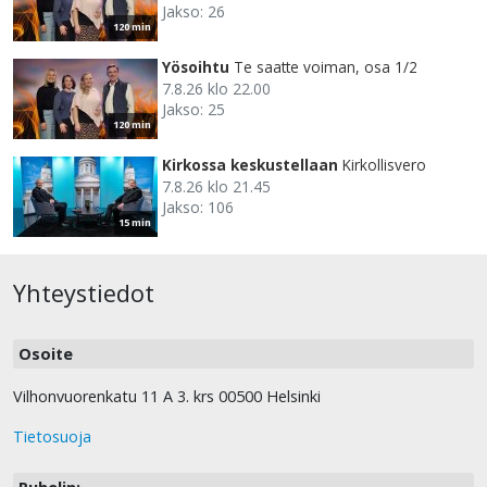
Jakso: 26
120 min
Yösoihtu
Te saatte voiman, osa 1/2
7.8.26 klo 22.00
Jakso: 25
120 min
Kirkossa keskustellaan
Kirkollisvero
7.8.26 klo 21.45
Jakso: 106
15 min
Yhteystiedot
Osoite
Vilhonvuorenkatu 11 A 3. krs 00500 Helsinki
Tietosuoja