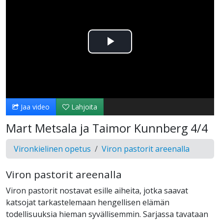
Toista
Video
Jaa video
Lahjoita
Mart Metsala ja Taimor Kunnberg 4/4
Vironkielinen opetus
Viron pastorit areenalla
Viron pastorit areenalla
Viron pastorit nostavat esille aiheita, jotka saavat
katsojat tarkastelemaan hengellisen elämän
todellisuuksia hieman syvällisemmin. Sarjassa tavataan