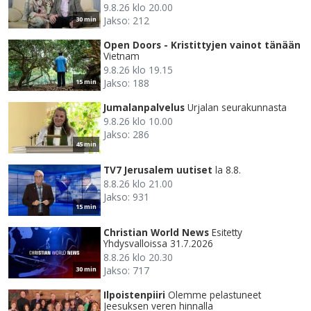
9.8.26 klo 20.00
Jakso: 212
30 min
Open Doors - Kristittyjen vainot tänään
Vietnam
9.8.26 klo 19.15
Jakso: 188
15 min
Jumalanpalvelus
Urjalan seurakunnasta
9.8.26 klo 10.00
Jakso: 286
45 min
TV7 Jerusalem uutiset
la 8.8.
8.8.26 klo 21.00
Jakso: 931
15 min
Christian World News
Esitetty
Yhdysvalloissa 31.7.2026
8.8.26 klo 20.30
Jakso: 717
30 min
Ilpoistenpiiri
Olemme pelastuneet
Jeesuksen veren hinnalla