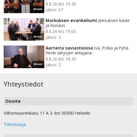
8.8.26 klo 19.30
Jakso: 67
60 min
Markuksen evankeliumi
Jeesuksen kaste
ja kiusaus
8.8.26 klo 19.00
Jakso: 2
30 min
Aarteita saviastioissa
Isä, Poika ja Pyhä
Henki lahjojen antajana
8.8.26 klo 18.30
Jakso: 2
30 min
Yhteystiedot
Osoite
Vilhonvuorenkatu 11 A 3. krs 00500 Helsinki
Tietosuoja