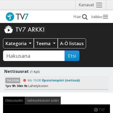
Näytä
Kanavat
valikko
Valikko
Kategoria
Teema
A-Ö listaus
Etsi
Nettisuorat
(1 Kpl)
klo 19.00
Ilpoistenpiiri (netissä)
TULOSSA
1pv 9h 36m 7s
Lähetykseen
Oletussoitin
Vaihtoehtoinen soitin