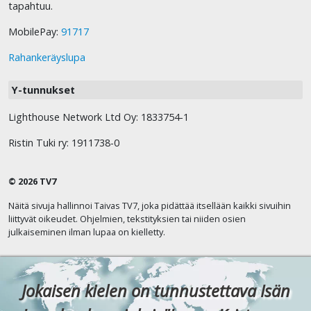
tapahtuu.
MobilePay:
91717
Rahankeräyslupa
Y-tunnukset
Lighthouse Network Ltd Oy: 1833754-1
Ristin Tuki ry: 1911738-0
© 2026 TV7
Näitä sivuja hallinnoi Taivas TV7, joka pidättää itsellään kaikki sivuihin
liittyvät oikeudet. Ohjelmien, tekstityksien tai niiden osien
julkaiseminen ilman lupaa on kielletty.
Jokaisen kielen on tunnustettava Isän