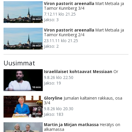
Viron pastorit areenalla
Mart Metsala ja
Taimor Kunnberg 3/4
7.12.11 klo 21.25
Jakso: 3
30 min
Viron pastorit areenalla
Mart Metsala ja
Taimor Kunnberg 2/4
23.11.11 klo 21.25
Jakso: 2
30 min
Uusimmat
Israelilaiset kohtaavat Messiaan
Or
9.8.26 klo 22.50
Jakso: 19
10 min
Gloryline
Jumalan kaltainen rakkaus, osa
3/4
9.8.26 klo 20.30
Jakso: 183
30 min
Martin ja Mirjan matkassa
Herätys on
alkamassa