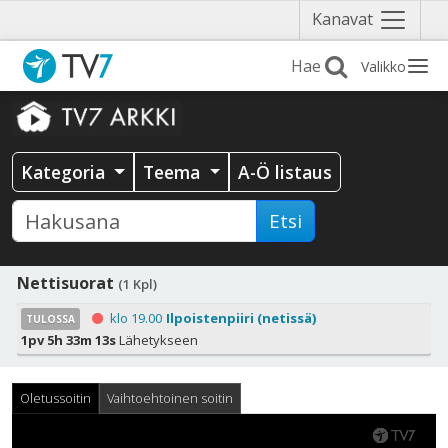
Näytä
Kanavat
valikko
Valikko
Kategoria
Teema
A-Ö listaus
Etsi
Nettisuorat
(1 Kpl)
klo 19.00
Ilpoistenpiiri (netissä)
TULOSSA
1pv 5h 33m 12s
Lähetykseen
Oletussoitin
Vaihtoehtoinen soitin