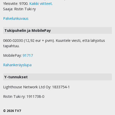
Yleisviite: 9700.
Kaikki viitteet
.
Saaja: Ristin Tuki ry
Palvelunkuvaus
Tukipuhelin ja MobilePay
0600-02030 (12,92 eur + pvm). Kuuntele viesti, että lahjoitus
tapahtuu.
MobilePay:
91717
Rahankeräyslupa
Y-tunnukset
Lighthouse Network Ltd Oy: 1833754-1
Ristin Tuki ry: 1911738-0
© 2026 TV7