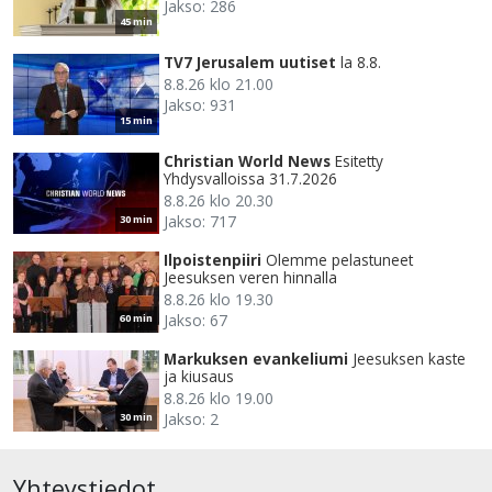
Jakso: 286
45 min
TV7 Jerusalem uutiset
la 8.8.
8.8.26 klo 21.00
Jakso: 931
15 min
Christian World News
Esitetty
Yhdysvalloissa 31.7.2026
8.8.26 klo 20.30
Jakso: 717
30 min
Ilpoistenpiiri
Olemme pelastuneet
Jeesuksen veren hinnalla
8.8.26 klo 19.30
Jakso: 67
60 min
Markuksen evankeliumi
Jeesuksen kaste
ja kiusaus
8.8.26 klo 19.00
Jakso: 2
30 min
Yhteystiedot