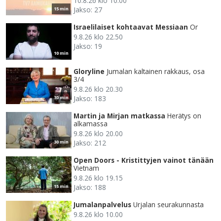
10.8.26 klo 10.00
Jakso: 27
15 min
Israelilaiset kohtaavat Messiaan
Or
9.8.26 klo 22.50
Jakso: 19
10 min
Gloryline
Jumalan kaltainen rakkaus, osa
3/4
9.8.26 klo 20.30
Jakso: 183
30 min
Martin ja Mirjan matkassa
Herätys on
alkamassa
9.8.26 klo 20.00
Jakso: 212
30 min
Open Doors - Kristittyjen vainot tänään
Vietnam
9.8.26 klo 19.15
Jakso: 188
15 min
Jumalanpalvelus
Urjalan seurakunnasta
9.8.26 klo 10.00