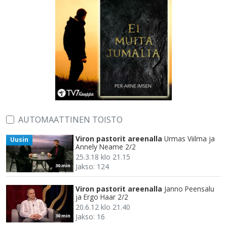
AUTOMAATTINEN TOISTO
Viron pastorit areenalla
Urmas Viilma ja
Uusin
Annely Neame 2/2
25.3.18 klo 21.15
Jakso: 124
30 min
Viron pastorit areenalla
Janno Peensalu
ja Ergo Haar 2/2
20.6.12 klo 21.40
Jakso: 16
30 min