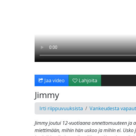
Jaa video
Lahjoita
Jimmy
Irti riippuvuuksista
Vankeudesta vapau
Jimmy joutui 12-vuotiaana onnettomuuteen ja a
miettimään, mihin hän uskoo ja mihin ei. Usko jä