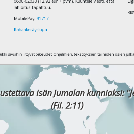
0600-02030 (12,92 eur + pvm). Kuuntele viesti, että
Lig
lahjoitus tapahtuu.
Ris
MobilePay:
91717
Rahankeräyslupa
kaikki sivuihin liittyvät oikeudet. Ohjelmien, tekstityksien tai niiden osien jul
ustettava Isän Jumalan kunniaksi: "J
(Fil. 2:11)