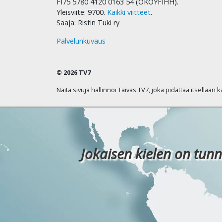
FI75 5780 4120 0163 54 (OKOYFIHH).
Yleisviite: 9700.
Kaikki viitteet
.
Saaja: Ristin Tuki ry
Palvelunkuvaus
© 2026 TV7
Näitä sivuja hallinnoi Taivas TV7, joka pidättää itsellään 
Jokaisen kielen on tunn