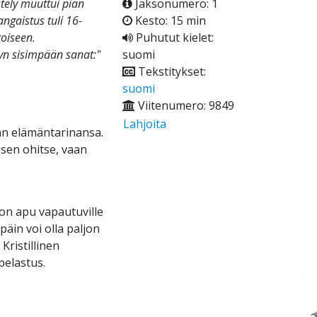
stely muuttui pian
Jaksonumero: 1
ngaistus tuli 16-
Kesto: 15 min
oiseen.
Puhutut kielet:
yn sisimpään sanat:"
suomi
Tekstitykset:
suomi
Viitenumero: 9849
Lahjoita
an elämäntarinansa.
isen ohitse, vaan
on apu vapautuville
päin voi olla paljon
Kristillinen
pelastus.