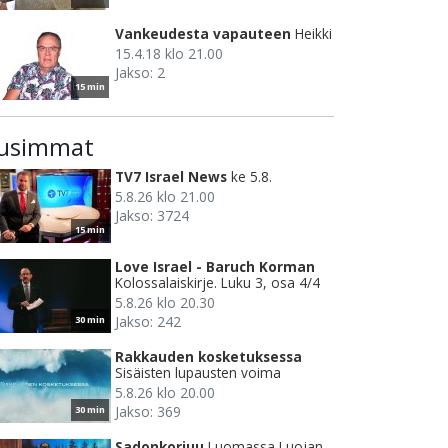
Vankeudesta vapauteen
Heikki
15.4.18 klo 21.00
Jakso: 2
15 min
usimmat
TV7 Israel News
ke 5.8.
5.8.26 klo 21.00
Jakso: 3724
15 min
Love Israel - Baruch Korman
Kolossalaiskirje. Luku 3, osa 4/4
5.8.26 klo 20.30
Jakso: 242
30 min
Rakkauden kosketuksessa
Sisäisten lupausten voima
5.8.26 klo 20.00
Jakso: 369
30 min
Sadonkorjuu
Luomassa Luojan