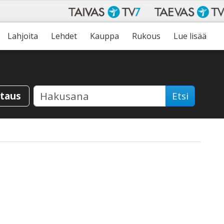
Lahjoita
Lehdet
Kauppa
Rukous
Lue lisää
staus
Etsi