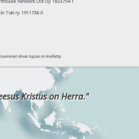
hthouse Network Ltd Oy: 1833754-1
tin Tuki ry: 1911738-0
kaiseminen ilman lupaa on kielletty.
eesus Kristus on Herra."