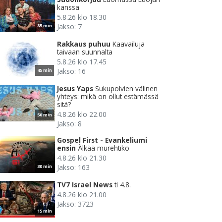
kanssa
5.8.26 klo 18.30
Jakso: 7
85 min
Rakkaus puhuu
Kaavailuja
taivaan suunnalta
5.8.26 klo 17.45
Jakso: 16
45 min
Jesus Yaps
Sukupolvien välinen
yhteys: mikä on ollut estämässä
sitä?
4.8.26 klo 22.00
50 min
Jakso: 8
Gospel First - Evankeliumi
ensin
Älkää murehtiko
4.8.26 klo 21.30
Jakso: 163
30 min
TV7 Israel News
ti 4.8.
4.8.26 klo 21.00
Jakso: 3723
15 min