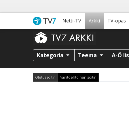
Netti-TV
Arkki
TV-opas
Kategoria
Teema
A-Ö li
Oletussoitin
Vaihtoehtoinen soitin