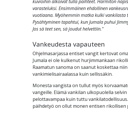
kuvioihin alkoivat tulla päihteet. Harmiton näpi
varasteluksi. Ensimmäinen ehdollinen vankeusra
vuotiaana. Myöhemmin matka kulki vankilasta t
Pysähtyminen tapahtui, kun Jumala puhui Jimm
Jos sä teet sen, sä joudut helvettiin."
Vankeudesta vapauteen
Ohjelmasarjassa entiset vangit kertovat om
Jumala ei ole kulkenut hurjimmankaan rikoll
Raamatun sanoma on saanut koskettaa niin
vankimielisairaalassa kuin sellissäkin.
Monesta vangista on tullut myös korvaamat
vangeille. Elämä vankilan ulkopuolella selvin 
pelottavampaa kuin tuttu vankilatodellisuus. 
päihdetyö on ollut monen entisen rikollisen 