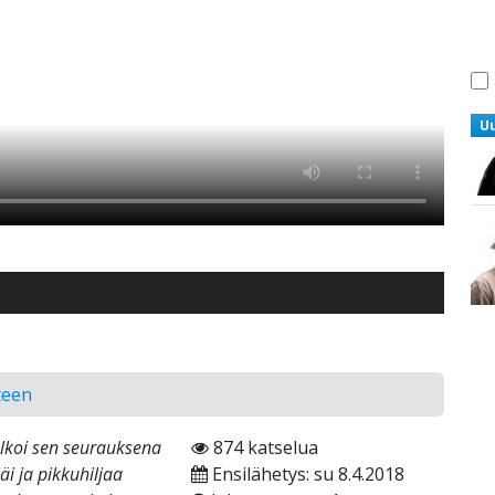
U
teen
lkoi sen seurauksena
874 katselua
i ja pikkuhiljaa
Ensilähetys: su 8.4.2018