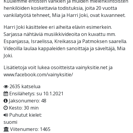
Kuulemme entisten vankien ja muiden mielenkiintoisten
henkilöiden koskettavia todistuksia, joita 20 vuotta
vankilatyötä tehneet, Mia ja Harri Joki, ovat kuvanneet.
Harri Joki käsittelee eri aiheita elävin esimerkein.
Sarjassa nähtäviä musiikkivideoita on kuvattu mm.
Espanjassa, Israelissa, Kreikassa ja Patmoksen saarella.
Videoilla laulaa kappaleiden sanoittaja ja säveltäjä, Mia
Joki.
Lisätietoja voit lukea osoitteista vainyksitie.net ja
www.facebook.com/vainyksitie/
2635 katselua
Ensilähetys: su 10.1.2021
Jaksonumero: 48
Kesto: 30 min
Puhutut kielet:
suomi
Viitenumero: 1465