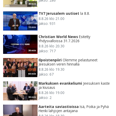
Jakso: 286
45 min
TV7 Jerusalem uutiset
la 8.8.
8.8.26 klo 21.00
Jakso: 931
15 min
Christian World News
Esitetty
Yhdysvalloissa 31.7.2026
8.8.26 klo 20.30
Jakso: 717
30 min
Ilpoistenpiiri
Olemme pelastuneet
Jeesuksen veren hinnalla
8.8.26 klo 19.30
Jakso: 67
60 min
Markuksen evankeliumi
Jeesuksen kaste
ja kiusaus
8.8.26 klo 19.00
Jakso: 2
30 min
Aarteita saviastioissa
Isä, Poika ja Pyhä
Henki lahjojen antajana
8.8.26 klo 18.30