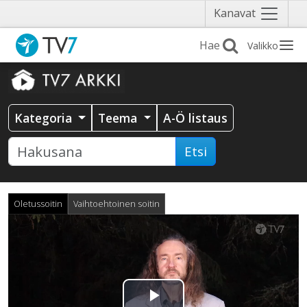
Näytä
Kanavat
valikko
Valikko
Kategoria
Teema
A-Ö listaus
Etsi
Oletussoitin
Vaihtoehtoinen soitin