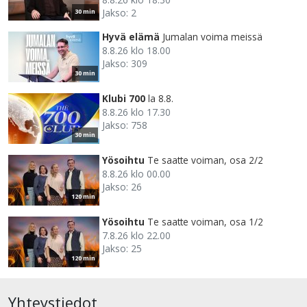
Jakso: 2
30 min
Hyvä elämä
Jumalan voima meissä
8.8.26 klo 18.00
Jakso: 309
30 min
Klubi 700
la 8.8.
8.8.26 klo 17.30
Jakso: 758
30 min
Yösoihtu
Te saatte voiman, osa 2/2
8.8.26 klo 00.00
Jakso: 26
120 min
Yösoihtu
Te saatte voiman, osa 1/2
7.8.26 klo 22.00
Jakso: 25
120 min
Yhteystiedot