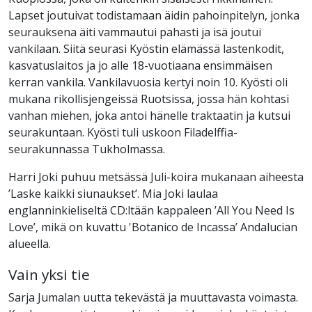
Lapset joutuivat todistamaan äidin pahoinpitelyn, jonka
seurauksena äiti vammautui pahasti ja isä joutui
vankilaan. Siitä seurasi Kyöstin elämässä lastenkodit,
kasvatuslaitos ja jo alle 18-vuotiaana ensimmäisen
kerran vankila. Vankilavuosia kertyi noin 10. Kyösti oli
mukana rikollisjengeissä Ruotsissa, jossa hän kohtasi
vanhan miehen, joka antoi hänelle traktaatin ja kutsui
seurakuntaan. Kyösti tuli uskoon Filadelffia-
seurakunnassa Tukholmassa.
Harri Joki puhuu metsässä Juli-koira mukanaan aiheesta
’Laske kaikki siunaukset’. Mia Joki laulaa
englanninkieliseltä CD:ltään kappaleen ’All You Need Is
Love’, mikä on kuvattu 'Botanico de Incassa’ Andalucian
alueella.
Vain yksi tie
Sarja Jumalan uutta tekevästä ja muuttavasta voimasta.