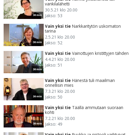
vankilalähetti
30.5.21 klo 20.00
Jakso: 53
30 min
Vain yksi tie
Narkkaritytön uskomaton
tarina
2.5.21 klo 20.00
Jakso: 52
30 min
Vain yksi tie
Vainottujen kristittyjen tähden
4.4.21 klo 20.00
Jakso: 51
30 min
Vain yksi tie
Hänestä tuli maailman
onnellisin mies
7.3.21 klo 20.00
Jakso: 50
30 min
Vain yksi tie
Täällä ammutaan suoraan
kohti
7.2.21 klo 20.00
Jakso: 49
30 min
Vain yksi tie
Puukko ja pistooli vaihtuivat