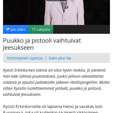
Toista
Video
Jaa video
Lahjoita
Puukko ja pistooli vaihtuivat
Jeesukseen
Kotimainen opetus
Vain yksi tie
Kyösti Erkinkorven elämä on ollut hyvin rankka. Jo pienenä
hän näki äitinsä puukotuksen, juoksi piiloon väkivaltaista
isäänsä ja ajautui poikakodin jälkeen rikollisjengeihin. Mutta
sitten Kyöstin luotettavimmat ystävät, puukko ja pistooli,
vaihtuivat Jeesukseen.
Kyösti Erkinkorvella oli lapsena hieno ja varakas koti
Kuopiossa, joka oli kuitenkin sisäisesti rikkinäinen.