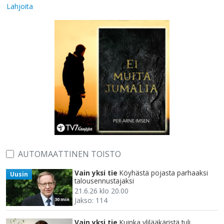
Lahjoita
AUTOMAATTINEN TOISTO
Vain yksi tie
Köyhästä pojasta parhaaksi
Uusin
talousennustajaksi
21.6.26 klo 20.00
Jakso: 114
30 min
Vain yksi tie
Kuinka ylilääkäristä tuli