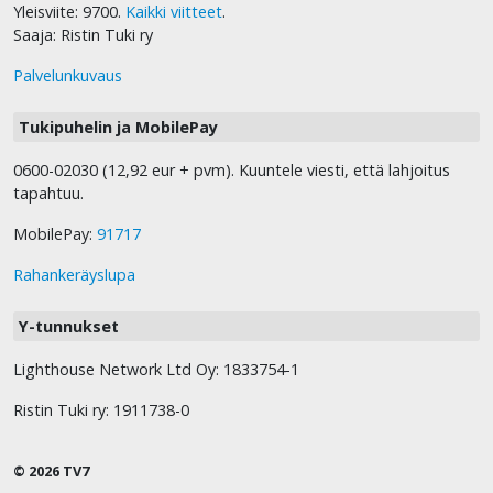
Yleisviite: 9700.
Kaikki viitteet
.
Saaja: Ristin Tuki ry
Palvelunkuvaus
Tukipuhelin ja MobilePay
0600-02030 (12,92 eur + pvm). Kuuntele viesti, että lahjoitus
tapahtuu.
MobilePay:
91717
Rahankeräyslupa
Y-tunnukset
Lighthouse Network Ltd Oy: 1833754-1
Ristin Tuki ry: 1911738-0
© 2026 TV7