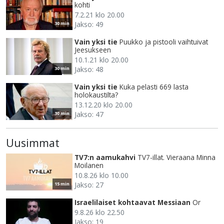
kohti
7.2.21 klo 20.00
Jakso: 49
30 min
Vain yksi tie
Puukko ja pistooli vaihtuivat
Jeesukseen
10.1.21 klo 20.00
Jakso: 48
30 min
Vain yksi tie
Kuka pelasti 669 lasta
holokaustilta?
13.12.20 klo 20.00
Jakso: 47
30 min
Uusimmat
TV7:n aamukahvi
TV7-illat. Vieraana Minna
Moilanen
10.8.26 klo 10.00
Jakso: 27
15 min
Israelilaiset kohtaavat Messiaan
Or
9.8.26 klo 22.50
Jakso: 19