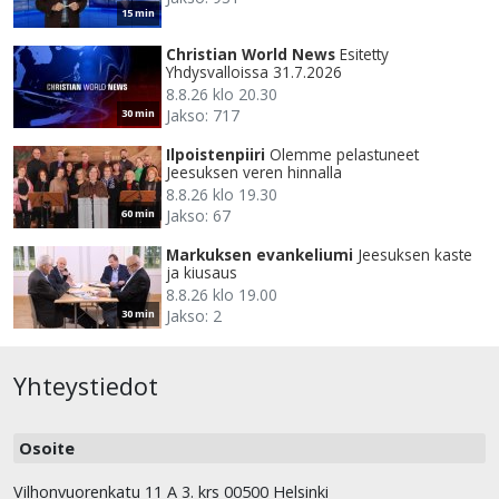
15 min
Christian World News
Esitetty
Yhdysvalloissa 31.7.2026
8.8.26 klo 20.30
Jakso: 717
30 min
Ilpoistenpiiri
Olemme pelastuneet
Jeesuksen veren hinnalla
8.8.26 klo 19.30
Jakso: 67
60 min
Markuksen evankeliumi
Jeesuksen kaste
ja kiusaus
8.8.26 klo 19.00
Jakso: 2
30 min
Yhteystiedot
Osoite
Vilhonvuorenkatu 11 A 3. krs 00500 Helsinki