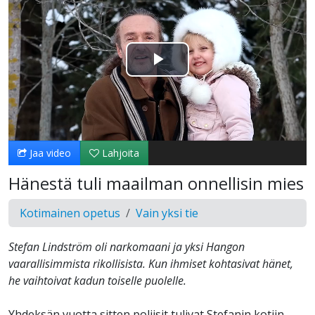
Toista
Video
Jaa video
Lahjoita
Hänestä tuli maailman onnellisin mies
Kotimainen opetus
Vain yksi tie
Stefan Lindström oli narkomaani ja yksi Hangon
vaarallisimmista rikollisista. Kun ihmiset kohtasivat hänet,
he vaihtoivat kadun toiselle puolelle.
Yhdeksän vuotta sitten poliisit tulivat Stefanin kotiin