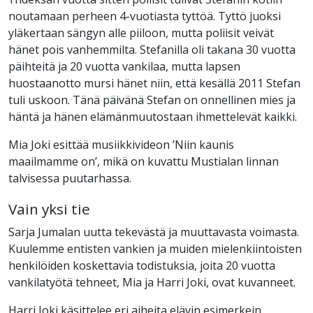
noutamaan perheen 4-vuotiasta tyttöä. Tyttö juoksi
yläkertaan sängyn alle piiloon, mutta poliisit veivät
hänet pois vanhemmilta. Stefanilla oli takana 30 vuotta
päihteitä ja 20 vuotta vankilaa, mutta lapsen
huostaanotto mursi hänet niin, että kesällä 2011 Stefan
tuli uskoon. Tänä päivänä Stefan on onnellinen mies ja
häntä ja hänen elämänmuutostaan ihmettelevät kaikki.
Mia Joki esittää musiikkivideon ’Niin kaunis
maailmamme on’, mikä on kuvattu Mustialan linnan
talvisessa puutarhassa.
Vain yksi tie
Sarja Jumalan uutta tekevästä ja muuttavasta voimasta.
Kuulemme entisten vankien ja muiden mielenkiintoisten
henkilöiden koskettavia todistuksia, joita 20 vuotta
vankilatyötä tehneet, Mia ja Harri Joki, ovat kuvanneet.
Harri Joki käsittelee eri aiheita elävin esimerkein.