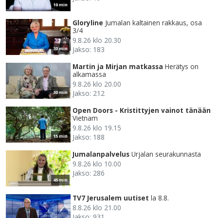
10 min
Gloryline
Jumalan kaltainen rakkaus, osa
3/4
9.8.26 klo 20.30
Jakso: 183
30 min
Martin ja Mirjan matkassa
Herätys on
alkamassa
9.8.26 klo 20.00
Jakso: 212
30 min
Open Doors - Kristittyjen vainot tänään
Vietnam
9.8.26 klo 19.15
Jakso: 188
15 min
Jumalanpalvelus
Urjalan seurakunnasta
9.8.26 klo 10.00
Jakso: 286
45 min
TV7 Jerusalem uutiset
la 8.8.
8.8.26 klo 21.00
Jakso: 931