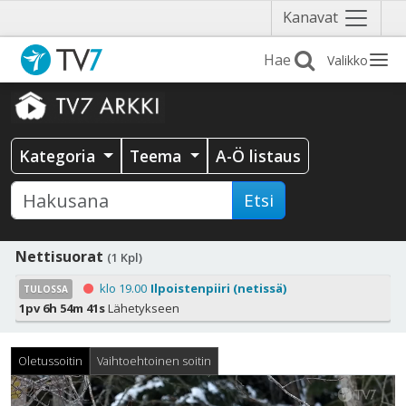
Näytä
Kanavat
valikko
Valikko
Kategoria
Teema
A-Ö listaus
Etsi
Nettisuorat
(1 Kpl)
klo 19.00
Ilpoistenpiiri (netissä)
TULOSSA
1pv 6h 54m 41s
Lähetykseen
Oletussoitin
Vaihtoehtoinen soitin