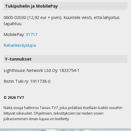
Tukipuhelin ja MobilePay
0600-02030 (12,92 eur + pvm). Kuuntele viesti, että lahjoitus
tapahtuu.
MobilePay:
91717
Rahankeräyslupa
Y-tunnukset
Lighthouse Network Ltd Oy: 1833754-1
Ristin Tuki ry: 1911738-0
© 2026 TV7
Näitä sivuja hallinnoi Taivas TV7, joka pidättää itsellään kaikki sivuihin
liittyvät oikeudet. Ohjelmien, tekstityksien tai niiden osien
julkaiseminen ilman lupaa on kielletty.