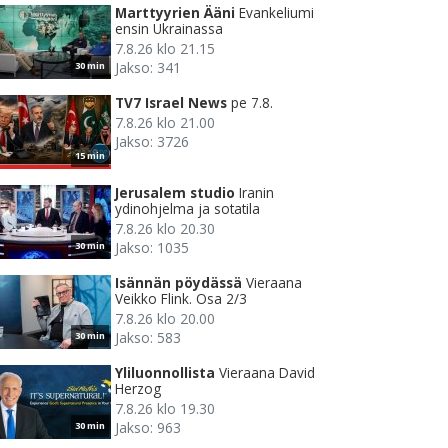
Marttyyrien Ääni
Evankeliumi
ensin Ukrainassa
7.8.26 klo 21.15
Jakso: 341
30 min
TV7 Israel News
pe 7.8.
7.8.26 klo 21.00
Jakso: 3726
15 min
Jerusalem studio
Iranin
ydinohjelma ja sotatila
7.8.26 klo 20.30
Jakso: 1035
30 min
Isännän pöydässä
Vieraana
Veikko Flink. Osa 2/3
7.8.26 klo 20.00
Jakso: 583
30 min
Yliluonnollista
Vieraana David
Herzog
7.8.26 klo 19.30
Jakso: 963
30 min