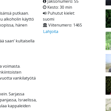
Jaksonumero: 55
Kesto: 30 min
isänsä putkaan.
Puhutut kielet:
aju alkoholin käyttö
suomi
a kopissa, hänen
Viitenumero: 1465
Lahjoita
ä saan’ kultaisella
a voimasta.
kiintoisten
 vuotta vankilatyötä
kein. Sarjassa
anjassa, Israelissa,
aulaa kappaleiden