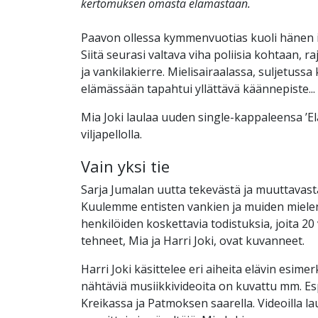
kertomuksen omasta elämästään.
Paavon ollessa kymmenvuotias kuoli hänen 
Siitä seurasi valtava viha poliisia kohtaan, r
ja vankilakierre. Mielisairaalassa, suljetuss
elämässään tapahtui yllättävä käännepiste...
Mia Joki laulaa uuden single-kappaleensa ’Elä
viljapellolla.
Vain yksi tie
Sarja Jumalan uutta tekevästä ja muuttavast
Kuulemme entisten vankien ja muiden mielen
henkilöiden koskettavia todistuksia, joita 20
tehneet, Mia ja Harri Joki, ovat kuvanneet.
Harri Joki käsittelee eri aiheita elävin esimer
nähtäviä musiikkivideoita on kuvattu mm. Esp
Kreikassa ja Patmoksen saarella. Videoilla l