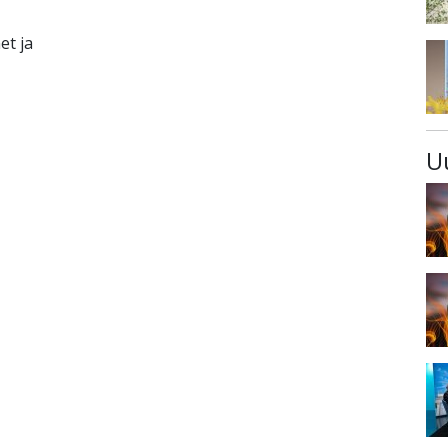
et ja
U