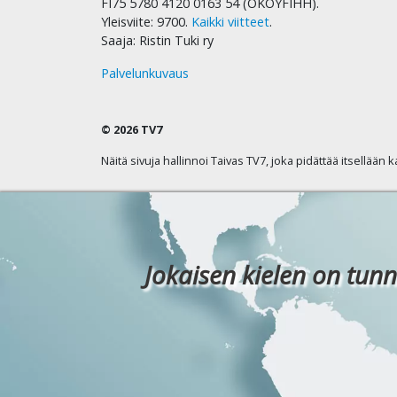
FI75 5780 4120 0163 54 (OKOYFIHH).
Yleisviite: 9700.
Kaikki viitteet
.
Saaja: Ristin Tuki ry
Palvelunkuvaus
© 2026 TV7
Näitä sivuja hallinnoi Taivas TV7, joka pidättää itsellään 
Jokaisen kielen on tunn