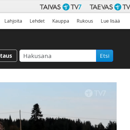
Lahjoita
Lehdet
Kauppa
Rukous
Lue lisää
staus
Etsi