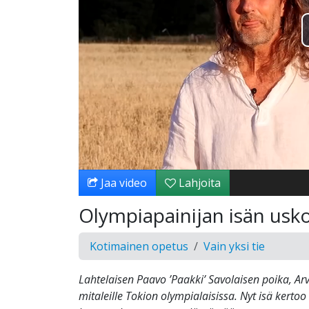
Jaa video
Lahjoita
Olympiapainijan isän us
Kotimainen opetus
Vain yksi tie
Lahtelaisen Paavo ’Paakki’ Savolaisen poika, Arv
mitaleille Tokion olympialaisissa. Nyt isä kert