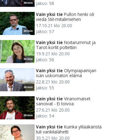
Jakso: 58
30 min
Vain yksi tie
Pullon henki oli
viedä SM-mitalimiehen
17.10.21 klo 20.00
Jakso: 57
30 min
Vain yksi tie
Noitarummut ja
Tarot-kortit poltettiin
19.9.21 klo 20.00
Jakso: 56
30 min
Vain yksi tie
Olympiapainijan
isän uskomaton elämä
22.8.21 klo 20.00
Jakso: 55
30 min
Vain yksi tie
Viranomaiset
sanoivat - Ei toivoa
27.6.21 klo 20.00
Jakso: 54
30 min
Vain yksi tie
Kuinka ylilääkäristä
tuli vankilalähetti
30.5.21 klo 20.00