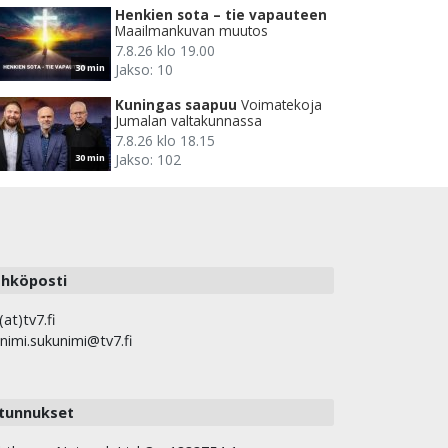
Henkien sota – tie vapauteen
Maailmankuvan muutos
7.8.26 klo 19.00
Jakso: 10
30 min
Kuningas saapuu
Voimatekoja
Jumalan valtakunnassa
7.8.26 klo 18.15
Jakso: 102
30 min
hköposti
(at)tv7.fi
nimi.sukunimi@tv7.fi
tunnukset