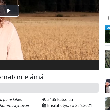
Toista
Video
U
komaton elämä
i, paini lähes
5135 katselua
oo hämmästyttävän
Ensilähetys: su 22.8.2021