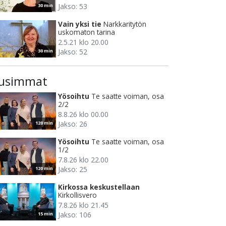
Jakso: 53
30 min
Vain yksi tie
Narkkaritytön
uskomaton tarina
2.5.21 klo 20.00
Jakso: 52
30 min
usimmat
Yösoihtu
Te saatte voiman, osa
2/2
8.8.26 klo 00.00
Jakso: 26
120 min
Yösoihtu
Te saatte voiman, osa
1/2
7.8.26 klo 22.00
Jakso: 25
120 min
Kirkossa keskustellaan
Kirkollisvero
7.8.26 klo 21.45
Jakso: 106
15 min