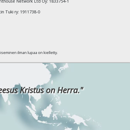
hthouse Network Ltd Oy: 1833754-1
tin Tuki ry: 1911738-0
kaiseminen ilman lupaa on kielletty.
eesus Kristus on Herra."