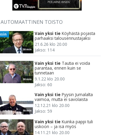
AUTOMAATTINEN TOISTO
Vain yksi tie
Köyhästä pojasta
usin
parhaaksi talousennustajaksi
21.6.26 klo 20.00
Jakso: 114
30 min
Vain yksi tie
Tautia ei voida
parantaa, ennen kuin se
tunnetaan
9.1.22 klo 20.00
30 min
Jakso: 60
Vain yksi tie
Pyysin Jumalalta
vaimoa, mutta ei savolaista
12.12.21 klo 20.00
Jakso: 59
30 min
Vain yksi tie
Kuinka pappi tuli
uskoon – ja isä myös
14.11.21 klo 20.00