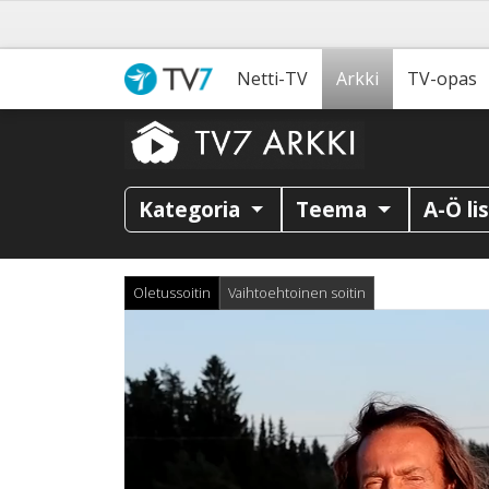
Netti-TV
Arkki
TV-opas
Kategoria
Teema
A-Ö li
Oletussoitin
Vaihtoehtoinen soitin