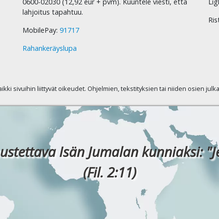
0600-02030 (12,92 eur + pvm). Kuuntele viesti, että
Lig
lahjoitus tapahtuu.
Ris
MobilePay:
91717
Rahankeräyslupa
kaikki sivuihin liittyvät oikeudet. Ohjelmien, tekstityksien tai niiden osien jul
ustettava Isän Jumalan kunniaksi: "J
(Fil. 2:11)