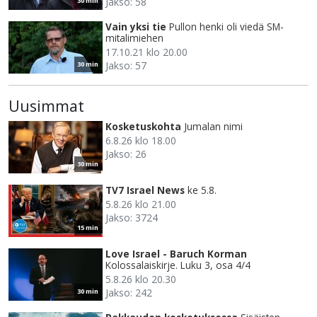
Jakso: 58
30 min
Vain yksi tie
Pullon henki oli viedä SM-
mitalimiehen
17.10.21 klo 20.00
Jakso: 57
30 min
Uusimmat
Kosketuskohta
Jumalan nimi
6.8.26 klo 18.00
Jakso: 26
30 min
TV7 Israel News
ke 5.8.
5.8.26 klo 21.00
Jakso: 3724
15 min
Love Israel - Baruch Korman
Kolossalaiskirje. Luku 3, osa 4/4
5.8.26 klo 20.30
Jakso: 242
30 min