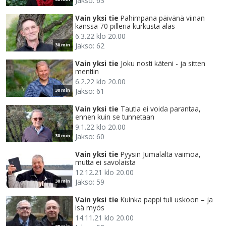
Jakso: 63
Vain yksi tie
Pahimpana päivänä viinan
kanssa 70 pilleriä kurkusta alas
6.3.22 klo 20.00
Jakso: 62
30 min
Vain yksi tie
Joku nosti käteni - ja sitten
mentiin
6.2.22 klo 20.00
Jakso: 61
30 min
Vain yksi tie
Tautia ei voida parantaa,
ennen kuin se tunnetaan
9.1.22 klo 20.00
Jakso: 60
30 min
Vain yksi tie
Pyysin Jumalalta vaimoa,
mutta ei savolaista
12.12.21 klo 20.00
Jakso: 59
30 min
Vain yksi tie
Kuinka pappi tuli uskoon – ja
isä myös
14.11.21 klo 20.00