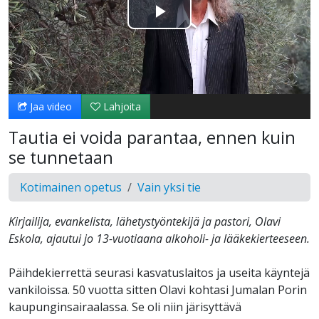
Toista
Video
Jaa video
Lahjoita
Tautia ei voida parantaa, ennen kuin
se tunnetaan
Kotimainen opetus
Vain yksi tie
Kirjailija, evankelista, lähetystyöntekijä ja pastori, Olavi
Eskola, ajautui jo 13-vuotiaana alkoholi- ja lääkekierteeseen.
Päihdekierrettä seurasi kasvatuslaitos ja useita käyntejä
vankiloissa. 50 vuotta sitten Olavi kohtasi Jumalan Porin
kaupunginsairaalassa. Se oli niin järisyttävä