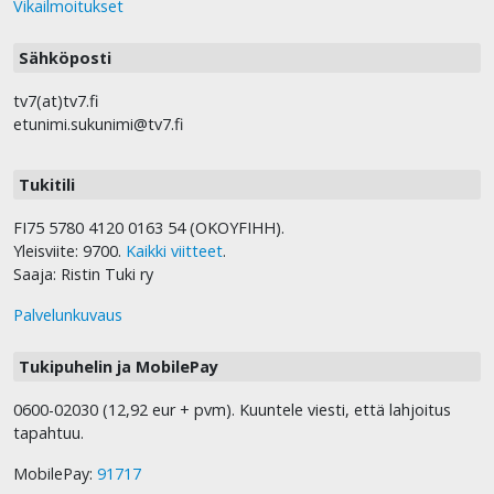
Vikailmoitukset
Sähköposti
tv7(at)tv7.fi
etunimi.sukunimi@tv7.fi
Tukitili
FI75 5780 4120 0163 54 (OKOYFIHH).
Yleisviite: 9700.
Kaikki viitteet
.
Saaja: Ristin Tuki ry
Palvelunkuvaus
Tukipuhelin ja MobilePay
0600-02030 (12,92 eur + pvm). Kuuntele viesti, että lahjoitus
tapahtuu.
MobilePay:
91717