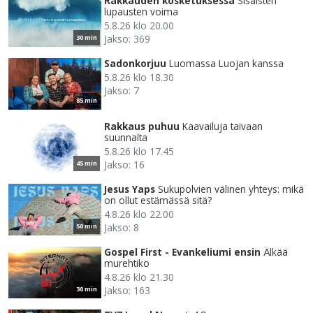
Rakkauden kosketuksessa
Sisäisten
lupausten voima
5.8.26 klo 20.00
Jakso: 369
30 min
Sadonkorjuu
Luomassa Luojan kanssa
5.8.26 klo 18.30
Jakso: 7
85 min
Rakkaus puhuu
Kaavailuja taivaan
suunnalta
5.8.26 klo 17.45
Jakso: 16
45 min
Jesus Yaps
Sukupolvien välinen yhteys: mikä
on ollut estämässä sitä?
4.8.26 klo 22.00
Jakso: 8
50 min
Gospel First - Evankeliumi ensin
Älkää
murehtiko
4.8.26 klo 21.30
Jakso: 163
30 min