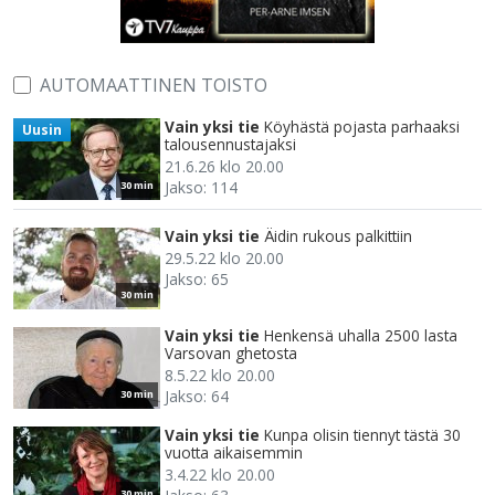
AUTOMAATTINEN TOISTO
Vain yksi tie
Köyhästä pojasta parhaaksi
Uusin
talousennustajaksi
21.6.26 klo 20.00
Jakso: 114
30 min
Vain yksi tie
Äidin rukous palkittiin
29.5.22 klo 20.00
Jakso: 65
30 min
Vain yksi tie
Henkensä uhalla 2500 lasta
Varsovan ghetosta
8.5.22 klo 20.00
Jakso: 64
30 min
Vain yksi tie
Kunpa olisin tiennyt tästä 30
vuotta aikaisemmin
3.4.22 klo 20.00
30 min