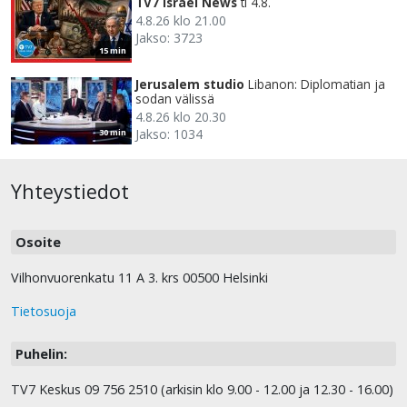
TV7 Israel News
ti 4.8.
4.8.26 klo 21.00
Jakso: 3723
15 min
Jerusalem studio
Libanon: Diplomatian ja
sodan välissä
4.8.26 klo 20.30
Jakso: 1034
30 min
Yhteystiedot
Osoite
Vilhonvuorenkatu 11 A 3. krs 00500 Helsinki
Tietosuoja
Puhelin:
TV7 Keskus 09 756 2510 (arkisin klo 9.00 - 12.00 ja 12.30 - 16.00)