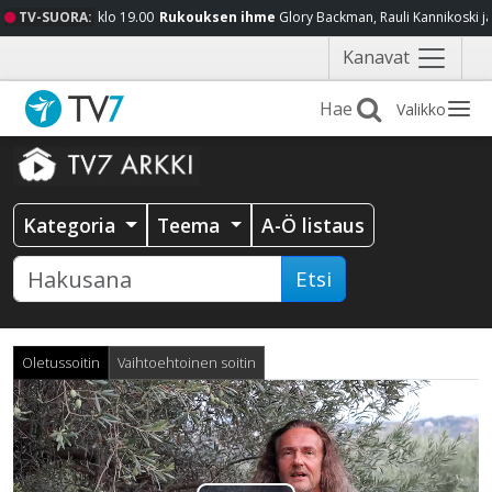
TV-SUORA:
klo 19.00
Rukouksen ihme
Glory Backman, Rauli Kannikoski j
Näytä
Kanavat
valikko
Valikko
Kategoria
Teema
A-Ö listaus
Etsi
Oletussoitin
Vaihtoehtoinen soitin