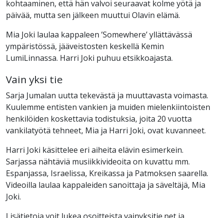
kohtaaminen, että hän valvoi seuraavat kolme yötä ja
päivää, mutta sen jälkeen muuttui Olavin elämä.
Mia Joki laulaa kappaleen ’Somewhere’ yllättävässä
ympäristössä, jääveistosten keskellä Kemin
LumiLinnassa. Harri Joki puhuu etsikkoajasta.
Vain yksi tie
Sarja Jumalan uutta tekevästä ja muuttavasta voimasta.
Kuulemme entisten vankien ja muiden mielenkiintoisten
henkilöiden koskettavia todistuksia, joita 20 vuotta
vankilatyötä tehneet, Mia ja Harri Joki, ovat kuvanneet.
Harri Joki käsittelee eri aiheita elävin esimerkein.
Sarjassa nähtäviä musiikkivideoita on kuvattu mm.
Espanjassa, Israelissa, Kreikassa ja Patmoksen saarella.
Videoilla laulaa kappaleiden sanoittaja ja säveltäjä, Mia
Joki.
Lisätietoja voit lukea osoitteista vainyksitie.net ja