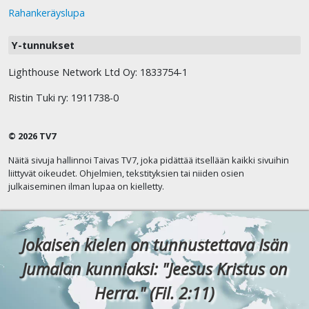
Rahankeräyslupa
Y-tunnukset
Lighthouse Network Ltd Oy: 1833754-1
Ristin Tuki ry: 1911738-0
© 2026 TV7
Näitä sivuja hallinnoi Taivas TV7, joka pidättää itsellään kaikki sivuihin
liittyvät oikeudet. Ohjelmien, tekstityksien tai niiden osien
julkaiseminen ilman lupaa on kielletty.
Jokaisen kielen on tunnustettava Isän
Jumalan kunniaksi: "Jeesus Kristus on
Herra." (Fil. 2:11)