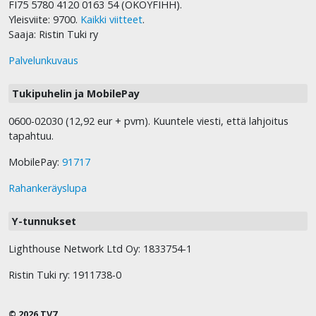
FI75 5780 4120 0163 54 (OKOYFIHH).
Yleisviite: 9700.
Kaikki viitteet
.
Saaja: Ristin Tuki ry
Palvelunkuvaus
Tukipuhelin ja MobilePay
0600-02030 (12,92 eur + pvm). Kuuntele viesti, että lahjoitus
tapahtuu.
MobilePay:
91717
Rahankeräyslupa
Y-tunnukset
Lighthouse Network Ltd Oy: 1833754-1
Ristin Tuki ry: 1911738-0
© 2026 TV7