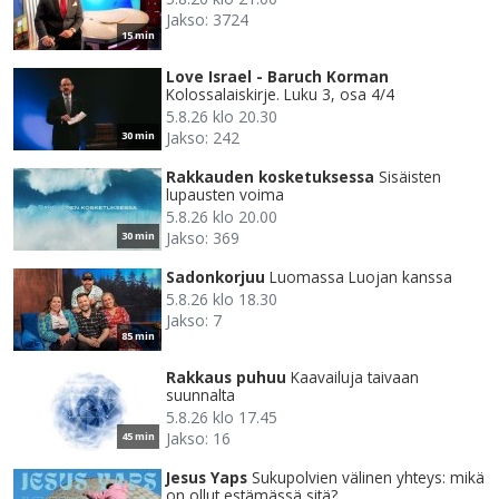
Jakso: 3724
15 min
Love Israel - Baruch Korman
Kolossalaiskirje. Luku 3, osa 4/4
5.8.26 klo 20.30
Jakso: 242
30 min
Rakkauden kosketuksessa
Sisäisten
lupausten voima
5.8.26 klo 20.00
Jakso: 369
30 min
Sadonkorjuu
Luomassa Luojan kanssa
5.8.26 klo 18.30
Jakso: 7
85 min
Rakkaus puhuu
Kaavailuja taivaan
suunnalta
5.8.26 klo 17.45
Jakso: 16
45 min
Jesus Yaps
Sukupolvien välinen yhteys: mikä
on ollut estämässä sitä?