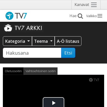
Näytä
Kanavat
valikko
Valikko
Kategoria
Teema
A-Ö listaus
Etsi
Oletussoitin
Vaihtoehtoinen soitin