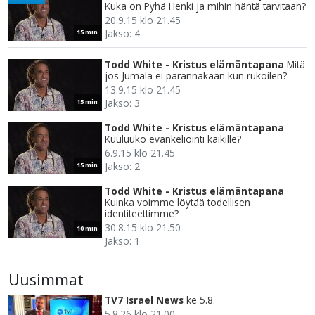
Kuka on Pyhä Henki ja mihin häntä tarvitaan?
20.9.15 klo 21.45
Jakso: 4
15 min
Todd White - Kristus elämäntapana
Mitä
jos Jumala ei parannakaan kun rukoilen?
13.9.15 klo 21.45
Jakso: 3
15 min
Todd White - Kristus elämäntapana
Kuuluuko evankeliointi kaikille?
6.9.15 klo 21.45
Jakso: 2
15 min
Todd White - Kristus elämäntapana
Kuinka voimme löytää todellisen
identiteettimme?
30.8.15 klo 21.50
10 min
Jakso: 1
Uusimmat
TV7 Israel News
ke 5.8.
5.8.26 klo 21.00