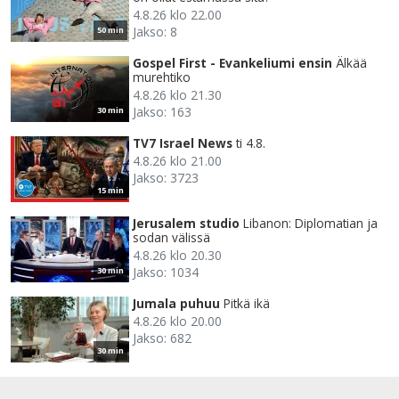
4.8.26 klo 22.00
Jakso: 8
50 min
Gospel First - Evankeliumi ensin
Älkää
murehtiko
4.8.26 klo 21.30
Jakso: 163
30 min
TV7 Israel News
ti 4.8.
4.8.26 klo 21.00
Jakso: 3723
15 min
Jerusalem studio
Libanon: Diplomatian ja
sodan välissä
4.8.26 klo 20.30
Jakso: 1034
30 min
Jumala puhuu
Pitkä ikä
4.8.26 klo 20.00
Jakso: 682
30 min