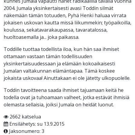
kunnes Jumala vapautti hänet radikaalilla tavalla vuonna
2004. Jumala yksinkertaisesti avasi Toddin silmät
näkemään tämän totuuden, Pyhä Henki haluaa virrata
jokaisen uskovan kautta missä liikummekin; työpaikoilla,
koulussa, sekatavarakaupassa, tavaratalossa,
huoltoasemalla ja... joka paikassa.
Toddille tuottaa todellista iloa, kun hän saa ihmiset
ottamaan vastaan tämän todellisuuden
yksinkertaisuudessaan ja elämään kokoaikaisesti
Jumalan valtakunnan elämäntapaa. Tämä koskee
jokaista uskovaa! Ainuttakaan ei ole jätetty ulkopuolelle.
Toddin tavoitteena saada ihmiset tajuamaan keitä he
todella ovat ja tuhoamaan valheet, jotka estävät ihmisiä
olemasta sellaisia, joiksi Jumala on heidät luonut.
2662 katselua
Ensilähetys: su 13.9.2015
Jaksonumero: 3