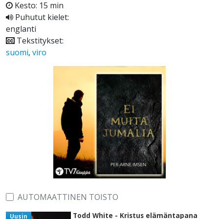
Kesto: 15 min
Puhutut kielet:
englanti
Tekstitykset:
suomi
,
viro
AUTOMAATTINEN TOISTO
Todd White - Kristus elämäntapana
Uusin