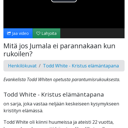
Toista
Video
Jaa video
Lahjoita
Mitä jos Jumala ei parannakaan kun
rukoilen?
Henkilökuvat
Todd White - Kristus elämäntapana
Evankelista Todd Whiten opetusta parantumisrukouksesta.
Todd White - Kristus elämäntapana
on sarja, joka vastaa neljään keskeiseen kysymykseen
kristityn elämässä.
Todd White oli kiinni huumeissa ja ateisti 22 vuotta,