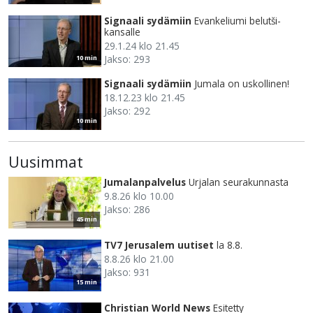
Signaali sydämiin
Evankeliumi belutši-
kansalle
29.1.24 klo 21.45
Jakso: 293
10 min
Signaali sydämiin
Jumala on uskollinen!
18.12.23 klo 21.45
Jakso: 292
10 min
Uusimmat
Jumalanpalvelus
Urjalan seurakunnasta
9.8.26 klo 10.00
Jakso: 286
45 min
TV7 Jerusalem uutiset
la 8.8.
8.8.26 klo 21.00
Jakso: 931
15 min
Christian World News
Esitetty