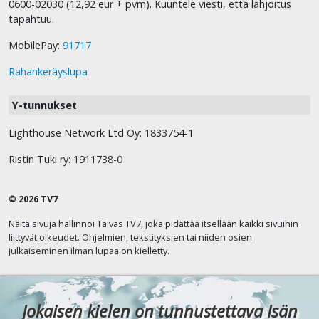
0600-02030 (12,92 eur + pvm). Kuuntele viesti, että lahjoitus
tapahtuu.
MobilePay:
91717
Rahankeräyslupa
Y-tunnukset
Lighthouse Network Ltd Oy: 1833754-1
Ristin Tuki ry: 1911738-0
© 2026 TV7
Näitä sivuja hallinnoi Taivas TV7, joka pidättää itsellään kaikki sivuihin
liittyvät oikeudet. Ohjelmien, tekstityksien tai niiden osien
julkaiseminen ilman lupaa on kielletty.
Jokaisen kielen on tunnustettava Isän