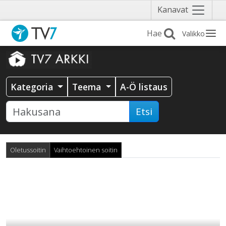
Näytä
Kanavat
valikko
Valikko
Kategoria
Teema
A-Ö listaus
Etsi
Oletussoitin
Vaihtoehtoinen soitin