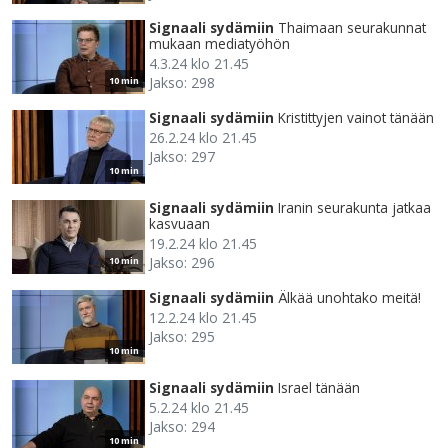
Signaali sydämiin
Thaimaan seurakunnat
mukaan mediatyöhön
4.3.24 klo 21.45
Jakso: 298
10 min
Signaali sydämiin
Kristittyjen vainot tänään
26.2.24 klo 21.45
Jakso: 297
10 min
Signaali sydämiin
Iranin seurakunta jatkaa
kasvuaan
19.2.24 klo 21.45
Jakso: 296
10 min
Signaali sydämiin
Älkää unohtako meitä!
12.2.24 klo 21.45
Jakso: 295
10 min
Signaali sydämiin
Israel tänään
5.2.24 klo 21.45
Jakso: 294
10 min