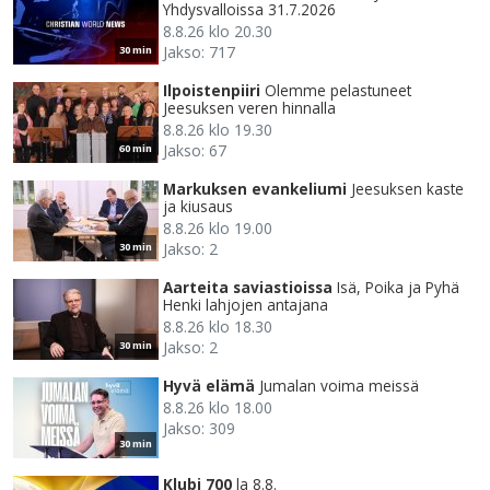
Yhdysvalloissa 31.7.2026
8.8.26 klo 20.30
Jakso: 717
30 min
Ilpoistenpiiri
Olemme pelastuneet
Jeesuksen veren hinnalla
8.8.26 klo 19.30
Jakso: 67
60 min
Markuksen evankeliumi
Jeesuksen kaste
ja kiusaus
8.8.26 klo 19.00
Jakso: 2
30 min
Aarteita saviastioissa
Isä, Poika ja Pyhä
Henki lahjojen antajana
8.8.26 klo 18.30
Jakso: 2
30 min
Hyvä elämä
Jumalan voima meissä
8.8.26 klo 18.00
Jakso: 309
30 min
Klubi 700
la 8.8.