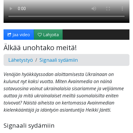
Jaa video
Lahjoita
Älkää unohtako meitä!
Lähetystyö
Signaali sydämiin
Venäjän hyökkäyssodan aloittamisesta Ukrainaan on
kulunut nyt kaksi vuotta. Miten Avainmedia on näinä
sotavuosina voinut ukrainalaisia sisariamme ja veljiämme
auttaa ja mitä ukrainalaiset meiltä suomalaisilta eniten
toivovat? Näistä aiheista on kertomassa Avainmedian
kielenkääntäjä ja idäntyön asiantuntija Heikki Jäntti.
Signaali sydämiin