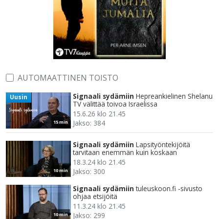
AUTOMAATTINEN TOISTO
Signaali sydämiin
Hepreankielinen Shelanu
Uusin
TV välittää toivoa Israelissa
15.6.26 klo 21.45
Jakso: 384
15 min
Signaali sydämiin
Lapsityöntekijöitä
tarvitaan enemmän kuin koskaan
18.3.24 klo 21.45
Jakso: 300
10 min
Signaali sydämiin
tuleuskoon.fi -sivusto
ohjaa etsijöitä
11.3.24 klo 21.45
Jakso: 299
10 min