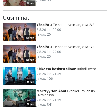
20 min
Uusimmat
Yösoihtu
Te saatte voiman, osa 2/2
8.8.26 klo 00.00
Jakso: 26
120 min
Yösoihtu
Te saatte voiman, osa 1/2
7.8.26 klo 22.00
Jakso: 25
120 min
Kirkossa keskustellaan
Kirkollisvero
7.8.26 klo 21.45
Jakso: 106
15 min
Marttyyrien Ääni
Evankeliumi ensin
Ukrainassa
7.8.26 klo 21.15
Jakso: 341
30 min