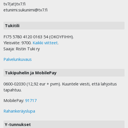
tv7(at)tv7.fi
etunimi.sukunimi@tv7.fi
Tukitili
FI75 5780 4120 0163 54 (OKOYFIHH).
Yleisviite: 9700.
Kaikki viitteet
.
Saaja: Ristin Tuki ry
Palvelunkuvaus
Tukipuhelin ja MobilePay
0600-02030 (12,92 eur + pvm). Kuuntele viesti, että lahjoitus
tapahtuu.
MobilePay:
91717
Rahankeräyslupa
Y-tunnukset