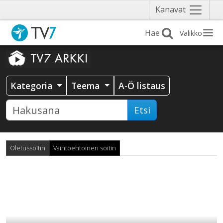
Näytä
Kanavat
valikko
Valikko
Kategoria
Teema
A-Ö listaus
Etsi
Oletussoitin
Vaihtoehtoinen soitin