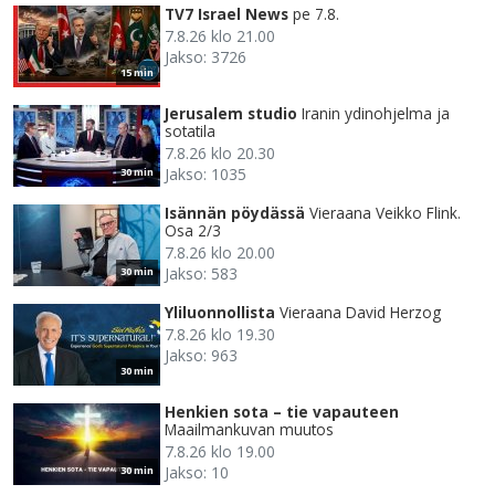
TV7 Israel News
pe 7.8.
7.8.26 klo 21.00
Jakso: 3726
15 min
Jerusalem studio
Iranin ydinohjelma ja
sotatila
7.8.26 klo 20.30
Jakso: 1035
30 min
Isännän pöydässä
Vieraana Veikko Flink.
Osa 2/3
7.8.26 klo 20.00
Jakso: 583
30 min
Yliluonnollista
Vieraana David Herzog
7.8.26 klo 19.30
Jakso: 963
30 min
Henkien sota – tie vapauteen
Maailmankuvan muutos
7.8.26 klo 19.00
Jakso: 10
30 min