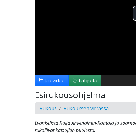
Jaa video
Lahjoita
Esirukousohjelma
Rukous
Rukouksen virrassa
Evankelista Raija Ahvenainen-Rantala ja saarn
rukoilivat katsojien puolesta.