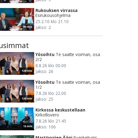
Rukouksen virrassa
Esirukousohjelma
25.2.10 klo 21.10
Jakso: 2
90 min
usimmat
Yösoihtu
Te saatte voiman, osa
2/2
8.8.26 klo 00.00
Jakso: 26
120 min
Yösoihtu
Te saatte voiman, osa
1/2
7.8.26 klo 22.00
Jakso: 25
120 min
Kirkossa keskustellaan
Kirkollisvero
7.8.26 klo 21.45
Jakso: 106
15 min
Marttyyrien Ääni
Evankeliumi