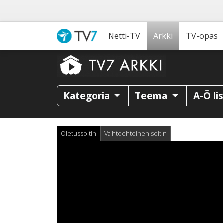
Netti-TV
Arkki
TV-opas
Kategoria
Teema
A-Ö li
Oletussoitin
Vaihtoehtoinen soitin