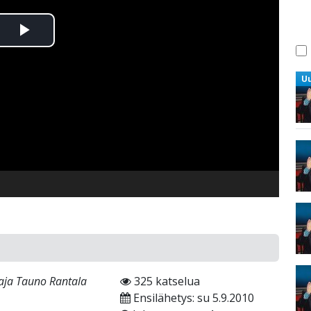
Toista
Video
U
aaja Tauno Rantala
325 katselua
Ensilähetys: su 5.9.2010