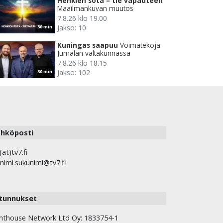
Henkien sota – tie vapauteen
Maailmankuvan muutos
7.8.26 klo 19.00
Jakso: 10
30 min
Kuningas saapuu
Voimatekoja
Jumalan valtakunnassa
7.8.26 klo 18.15
Jakso: 102
30 min
hköposti
(at)tv7.fi
nimi.sukunimi@tv7.fi
tunnukset
hthouse Network Ltd Oy: 1833754-1