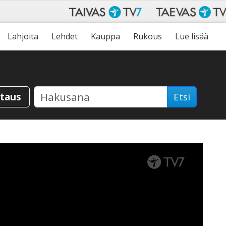
Lahjoita
Lehdet
Kauppa
Rukous
Lue lisää
staus
Etsi