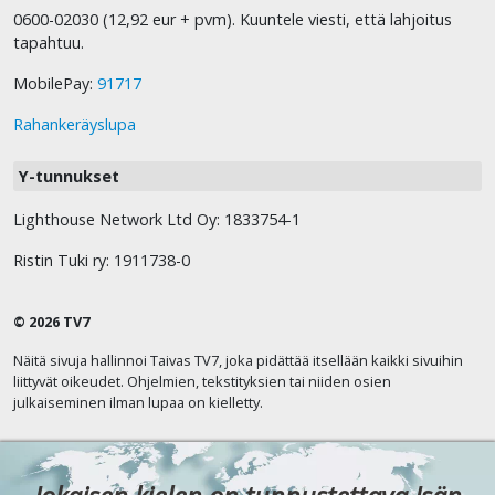
0600-02030 (12,92 eur + pvm). Kuuntele viesti, että lahjoitus
tapahtuu.
MobilePay:
91717
Rahankeräyslupa
Y-tunnukset
Lighthouse Network Ltd Oy: 1833754-1
Ristin Tuki ry: 1911738-0
© 2026 TV7
Näitä sivuja hallinnoi Taivas TV7, joka pidättää itsellään kaikki sivuihin
liittyvät oikeudet. Ohjelmien, tekstityksien tai niiden osien
julkaiseminen ilman lupaa on kielletty.