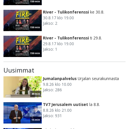
150 min
River - Tulikonferenssi
ke 30.8.
30.8.17 klo 19.00
Jakso: 2
150 min
River - Tulikonferenssi
ti 29.8.
29.8.17 klo 19.00
Jakso: 1
150 min
Uusimmat
Jumalanpalvelus
Urjalan seurakunnasta
9.8.26 klo 10.00
Jakso: 286
45 min
TV7 Jerusalem uutiset
la 8.8.
8.8.26 klo 21.00
Jakso: 931
15 min