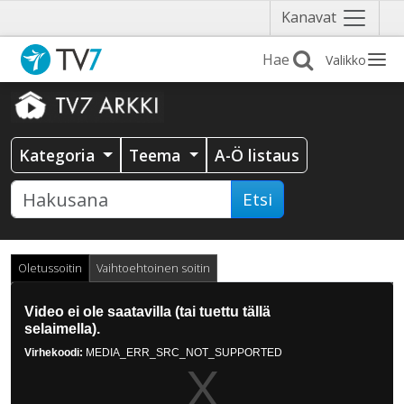
Näytä
Kanavat
valikko
Valikko
Kategoria
Teema
A-Ö listaus
Etsi
Oletussoitin
Vaihtoehtoinen soitin
This
is
Video ei ole saatavilla (tai tuettu tällä
a
selaimella).
modal
Virhekoodi:
MEDIA_ERR_SRC_NOT_SUPPORTED
window.
Video
Player
is
loading.