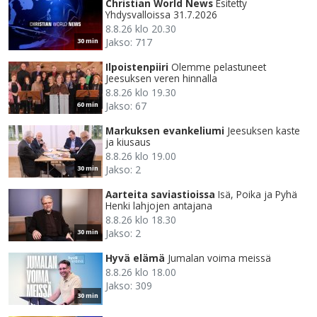
Christian World News
Esitetty
Yhdysvalloissa 31.7.2026
8.8.26 klo 20.30
Jakso: 717
30 min
Ilpoistenpiiri
Olemme pelastuneet
Jeesuksen veren hinnalla
8.8.26 klo 19.30
Jakso: 67
60 min
Markuksen evankeliumi
Jeesuksen kaste
ja kiusaus
8.8.26 klo 19.00
Jakso: 2
30 min
Aarteita saviastioissa
Isä, Poika ja Pyhä
Henki lahjojen antajana
8.8.26 klo 18.30
Jakso: 2
30 min
Hyvä elämä
Jumalan voima meissä
8.8.26 klo 18.00
Jakso: 309
30 min